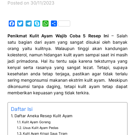
Posted on 30/11/2023
Facebook
Twitter
Telegram
Skype
WhatsApp
Share
Penikmat Kulit Ayam Wajib Coba 5 Resep Ini
– Salah
satu bagian dari ayam yang sangat disukai oleh banyak
orang yaitu kulitnya. Walaupun tinggi akan kandungan
kolesterol, namun hidangan kulit ayam sampai saat ini masih
jadi primadona. Hal itu tentu saja karena teksturnya yang
kenyal serta rasanya yang sangat lezat. Tetapi, supaya
kesehatan anda tetap terjaga, pastikan agar tidak terlalu
sering mengonsumsi makanan ekstrim kulit ayam. Meskipun
dikonsumsi tanpa daging, tetapi kulit ayam tetap dapat
memberikan kepuasan yang tidak terkira.
Daftar Isi
Daftar Aneka Resep Kulit Ayam
Kulit Ayam Goreng
Usus Kulit Ayam Pedas
Kulit Ayam Krispi Saus Tiram