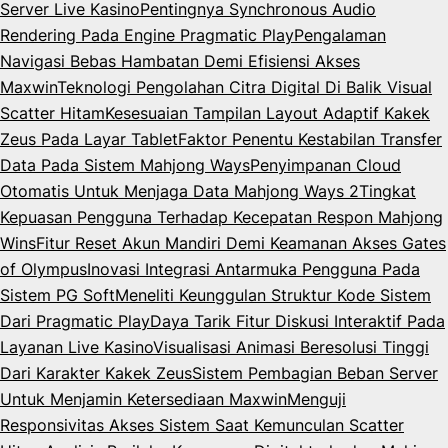
Server Live Kasino
Pentingnya Synchronous Audio
Rendering Pada Engine Pragmatic Play
Pengalaman
Navigasi Bebas Hambatan Demi Efisiensi Akses
Maxwin
Teknologi Pengolahan Citra Digital Di Balik Visual
Scatter Hitam
Kesesuaian Tampilan Layout Adaptif Kakek
Zeus Pada Layar Tablet
Faktor Penentu Kestabilan Transfer
Data Pada Sistem Mahjong Ways
Penyimpanan Cloud
Otomatis Untuk Menjaga Data Mahjong Ways 2
Tingkat
Kepuasan Pengguna Terhadap Kecepatan Respon Mahjong
Wins
Fitur Reset Akun Mandiri Demi Keamanan Akses Gates
of Olympus
Inovasi Integrasi Antarmuka Pengguna Pada
Sistem PG Soft
Meneliti Keunggulan Struktur Kode Sistem
Dari Pragmatic Play
Daya Tarik Fitur Diskusi Interaktif Pada
Layanan Live Kasino
Visualisasi Animasi Beresolusi Tinggi
Dari Karakter Kakek Zeus
Sistem Pembagian Beban Server
Untuk Menjamin Ketersediaan Maxwin
Menguji
Responsivitas Akses Sistem Saat Kemunculan Scatter