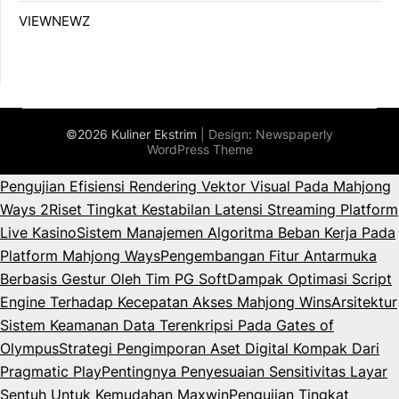
VIEWNEWZ
©2026 Kuliner Ekstrim
| Design:
Newspaperly
WordPress Theme
Pengujian Efisiensi Rendering Vektor Visual Pada Mahjong
Ways 2
Riset Tingkat Kestabilan Latensi Streaming Platform
Live Kasino
Sistem Manajemen Algoritma Beban Kerja Pada
Platform Mahjong Ways
Pengembangan Fitur Antarmuka
Berbasis Gestur Oleh Tim PG Soft
Dampak Optimasi Script
Engine Terhadap Kecepatan Akses Mahjong Wins
Arsitektur
Sistem Keamanan Data Terenkripsi Pada Gates of
Olympus
Strategi Pengimporan Aset Digital Kompak Dari
Pragmatic Play
Pentingnya Penyesuaian Sensitivitas Layar
Sentuh Untuk Kemudahan Maxwin
Pengujian Tingkat