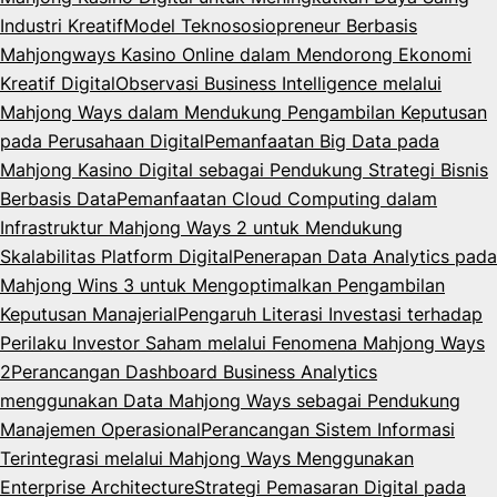
Industri Kreatif
Model Teknososiopreneur Berbasis
Mahjongways Kasino Online dalam Mendorong Ekonomi
Kreatif Digital
Observasi Business Intelligence melalui
Mahjong Ways dalam Mendukung Pengambilan Keputusan
pada Perusahaan Digital
Pemanfaatan Big Data pada
Mahjong Kasino Digital sebagai Pendukung Strategi Bisnis
Berbasis Data
Pemanfaatan Cloud Computing dalam
Infrastruktur Mahjong Ways 2 untuk Mendukung
Skalabilitas Platform Digital
Penerapan Data Analytics pada
Mahjong Wins 3 untuk Mengoptimalkan Pengambilan
Keputusan Manajerial
Pengaruh Literasi Investasi terhadap
Perilaku Investor Saham melalui Fenomena Mahjong Ways
2
Perancangan Dashboard Business Analytics
menggunakan Data Mahjong Ways sebagai Pendukung
Manajemen Operasional
Perancangan Sistem Informasi
Terintegrasi melalui Mahjong Ways Menggunakan
Enterprise Architecture
Strategi Pemasaran Digital pada