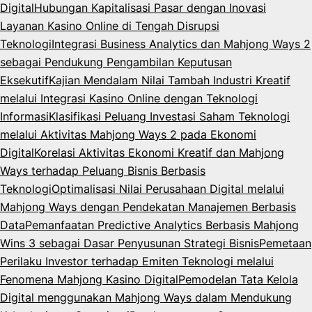
Digital
Hubungan Kapitalisasi Pasar dengan Inovasi
Layanan Kasino Online di Tengah Disrupsi
Teknologi
Integrasi Business Analytics dan Mahjong Ways 2
sebagai Pendukung Pengambilan Keputusan
Eksekutif
Kajian Mendalam Nilai Tambah Industri Kreatif
melalui Integrasi Kasino Online dengan Teknologi
Informasi
Klasifikasi Peluang Investasi Saham Teknologi
melalui Aktivitas Mahjong Ways 2 pada Ekonomi
Digital
Korelasi Aktivitas Ekonomi Kreatif dan Mahjong
Ways terhadap Peluang Bisnis Berbasis
Teknologi
Optimalisasi Nilai Perusahaan Digital melalui
Mahjong Ways dengan Pendekatan Manajemen Berbasis
Data
Pemanfaatan Predictive Analytics Berbasis Mahjong
Wins 3 sebagai Dasar Penyusunan Strategi Bisnis
Pemetaan
Perilaku Investor terhadap Emiten Teknologi melalui
Fenomena Mahjong Kasino Digital
Pemodelan Tata Kelola
Digital menggunakan Mahjong Ways dalam Mendukung