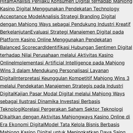
Hitam
Analisis Perilaku Konsumen Digital terhadap Mahjong
Kasino Digital Menggunakan Pendekatan Technology
Acceptance Model
Analisis Strategi Branding Digital
dengan Mahjong Ways sebagai Pendukung Industri Kreatif
Berkelanjutan
Evaluasi Strategi Manajemen Digital pada
Platform Kasino Online Menggunakan Pendekatan
Balanced Scorecard
Identifikasi Hubungan Sentimen Digital
terhadap Nilai Perusahaan melalui Aktivitas Kasino
Online
Implementasi Artificial Intelligence pada Mahjong
Wins 3 dalam Mendukung Personalisasi Layanan
Digital
Interpretasi Keunggulan Kompetitif Mahjong Wins 3
melalui Pendekatan Manajemen Strategis pada Industri
Digital
Kajian Pasar Modal Digital melalui Mahjong Ways
sebagai Ilustrasi Dinamika Investasi Berbasis
Teknologi
Korelasi Pergerakan Saham Sektor Teknologi
Dikaitkan dengan Aktivitas Mahjongways Kasino Online di
Era Ekonomi Digital
Model Tata Kelola Bisnis Berbasis
Mahjong Kasino Digital untuk Meningkatkan Daya Saing