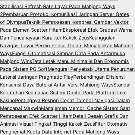
Stabilisasi Refresh Rate Layar Pada Mahjong Ways
2
Pembaruan Protokol Komunikasi Jaringan Server Gates
of Olympus
Teknik Pemrosesan Kompresi Gambar Vektor
Pada Elemen Scatter Hitam
Eksplorasi Efek Gradasi Warna
Dan Pencahayaan Karakter Kakek Zeus
Keunggulan
Navigasi Layar Berdiri Ponsel Dalam Menjalankan Mahjong
Ways
Fungsi Otomatisasi Simpan Data Pada Antarmuka
Mahjong Wins
Tata Letak Menu Minimalis Dan Ergonomis
Pada Sistem PG Soft
Mengurai Penyebab Utama Penurunan
Latensi Jaringan Pragmatic Play
Perbandingan Efisiensi
Konsumsi Daya Baterai Antar Versi Mahjong Ways
Standar
Kepatuhan Keamanan Sistem Digital Pada Platform Live
Kasino
Pentingnya Respon Cepat Tombol Navigasi Dalam
Mencapai Maxwin
Manajemen Memori Cache Sistem Saat
Pemrosesan Efek Scatter Hitam
Detail Desain Grafis Dan
Animasi Visual Tingkat Tinggi Kakek Zeus
Fitur Otomatis
Penghemat Kuota Data Internet Pada Mahjong Ways