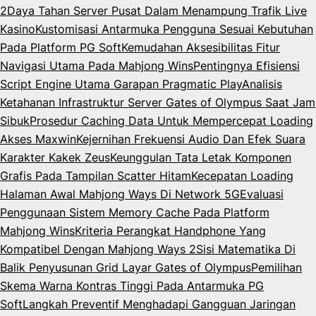
2
Daya Tahan Server Pusat Dalam Menampung Trafik Live
Kasino
Kustomisasi Antarmuka Pengguna Sesuai Kebutuhan
Pada Platform PG Soft
Kemudahan Aksesibilitas Fitur
Navigasi Utama Pada Mahjong Wins
Pentingnya Efisiensi
Script Engine Utama Garapan Pragmatic Play
Analisis
Ketahanan Infrastruktur Server Gates of Olympus Saat Jam
Sibuk
Prosedur Caching Data Untuk Mempercepat Loading
Akses Maxwin
Kejernihan Frekuensi Audio Dan Efek Suara
Karakter Kakek Zeus
Keunggulan Tata Letak Komponen
Grafis Pada Tampilan Scatter Hitam
Kecepatan Loading
Halaman Awal Mahjong Ways Di Network 5G
Evaluasi
Penggunaan Sistem Memory Cache Pada Platform
Mahjong Wins
Kriteria Perangkat Handphone Yang
Kompatibel Dengan Mahjong Ways 2
Sisi Matematika Di
Balik Penyusunan Grid Layar Gates of Olympus
Pemilihan
Skema Warna Kontras Tinggi Pada Antarmuka PG
Soft
Langkah Preventif Menghadapi Gangguan Jaringan