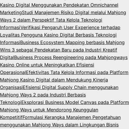
Kasino Digital Menggunakan Pendekatan Omnichannel
Marketing
Studi Manajemen Risiko Digital melalui Mahjong
Ways 2 dalam Perspektif Tata Kelola Teknologi
Informasi
Verifikasi Pengaruh User Experience terhadap
Loyalitas Pengguna Kasino Digital Berbasis Teknologi
Informasi
Business Ecosystem Mapping berbasis Mahjong
Wins 3 sebagai Pendekatan Baru pada Industri Kreatif
Digital
Business Process Reengineering pada Mahjongways
Kasino Online untuk Meningkatkan Efisiensi
Operasional
Efektivitas Tata Kelola Informasi pada Platform
Mahjong Kasino Digital dalam Mendukung Kinerja
Organisasi
Efisiensi Digital Supply Chain menggunakan
Mahjong Ways 2 pada Industri Berbasis
Teknologi
Eksplorasi Business Model Canvas pada Platform
Mahjong Ways untuk Mendorong Keunggulan
Kompetitif
Formulasi Kerangka Manajemen Pengetahuan
menggunakan Mahjong Ways dalam Lingkungan Bisnis