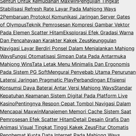
Sentuh Untuk Kemudahan Maxwin
Pengujian Tingkat
Stabilisasi Refresh Rate Layar Pada Mahjong Ways
2
Pembaruan Protokol Komunikasi Jaringan Server Gates
of Olympus
Teknik Pemrosesan Kompresi Gambar Vektor
Pada Elemen Scatter Hitam
Eksplorasi Efek Gradasi Warna
Dan Pencahayaan Karakter Kakek Zeus
Keunggulan
Navigasi Layar Berdiri Ponsel Dalam Menjalankan Mahjong
Ways
Fungsi Otomatisasi Simpan Data Pada Antarmuka
Mahjong Wins
Tata Letak Menu Minimalis Dan Ergonomis
Pada Sistem PG Soft
Mengurai Penyebab Utama Penurunan
Latensi Jaringan Pragmatic Play
Perbandingan Efisiensi
Konsumsi Daya Baterai Antar Versi Mahjong Ways
Standar
Kepatuhan Keamanan Sistem Digital Pada Platform Live
Kasino
Pentingnya Respon Cepat Tombol Navigasi Dalam
Mencapai Maxwin
Manajemen Memori Cache Sistem Saat
Pemrosesan Efek Scatter Hitam
Detail Desain Grafis Dan
Animasi Visual Tingkat Tinggi Kakek Zeus
Fitur Otomatis
Penghemat Kuota Data Internet Pada Mahjong Ways