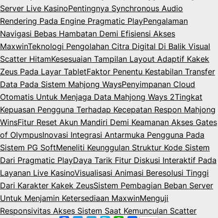
Server Live Kasino
Pentingnya Synchronous Audio
Rendering Pada Engine Pragmatic Play
Pengalaman
Navigasi Bebas Hambatan Demi Efisiensi Akses
Maxwin
Teknologi Pengolahan Citra Digital Di Balik Visual
Scatter Hitam
Kesesuaian Tampilan Layout Adaptif Kakek
Zeus Pada Layar Tablet
Faktor Penentu Kestabilan Transfer
Data Pada Sistem Mahjong Ways
Penyimpanan Cloud
Otomatis Untuk Menjaga Data Mahjong Ways 2
Tingkat
Kepuasan Pengguna Terhadap Kecepatan Respon Mahjong
Wins
Fitur Reset Akun Mandiri Demi Keamanan Akses Gates
of Olympus
Inovasi Integrasi Antarmuka Pengguna Pada
Sistem PG Soft
Meneliti Keunggulan Struktur Kode Sistem
Dari Pragmatic Play
Daya Tarik Fitur Diskusi Interaktif Pada
Layanan Live Kasino
Visualisasi Animasi Beresolusi Tinggi
Dari Karakter Kakek Zeus
Sistem Pembagian Beban Server
Untuk Menjamin Ketersediaan Maxwin
Menguji
Responsivitas Akses Sistem Saat Kemunculan Scatter