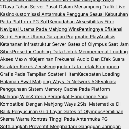
2
Daya Tahan Server Pusat Dalam Menampung Trafik Live
Kasino
Kustomisasi Antarmuka Pengguna Sesuai Kebutuhan
Pada Platform PG Soft
Kemudahan Aksesibilitas Fitur
Navigasi Utama Pada Mahjong Wins
Pentingnya Efisiensi
Script Engine Utama Garapan Pragmatic Play
Analisis
Ketahanan Infrastruktur Server Gates of Olympus Saat Jam
Sibuk
Prosedur Caching Data Untuk Mempercepat Loading
Akses Maxwin
Kejernihan Frekuensi Audio Dan Efek Suara
Karakter Kakek Zeus
Keunggulan Tata Letak Komponen
Grafis Pada Tampilan Scatter Hitam
Kecepatan Loading
Halaman Awal Mahjong Ways Di Network 5G
Evaluasi
Penggunaan Sistem Memory Cache Pada Platform
Mahjong Wins
Kriteria Perangkat Handphone Yang
Kompatibel Dengan Mahjong Ways 2
Sisi Matematika Di
Balik Penyusunan Grid Layar Gates of Olympus
Pemilihan
Skema Warna Kontras Tinggi Pada Antarmuka PG
Soft
Langkah Preventif Menghadapi Gangguan Jaringan