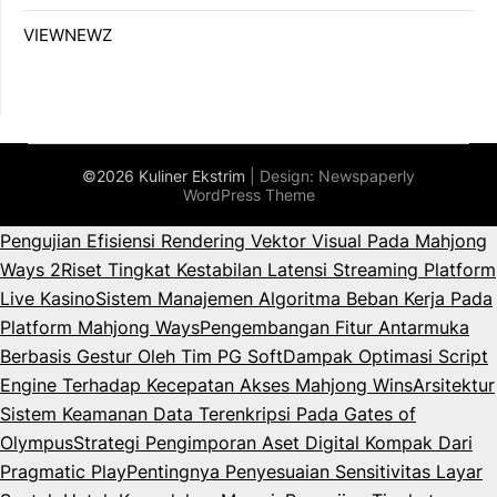
VIEWNEWZ
©2026 Kuliner Ekstrim
| Design:
Newspaperly
WordPress Theme
Pengujian Efisiensi Rendering Vektor Visual Pada Mahjong
Ways 2
Riset Tingkat Kestabilan Latensi Streaming Platform
Live Kasino
Sistem Manajemen Algoritma Beban Kerja Pada
Platform Mahjong Ways
Pengembangan Fitur Antarmuka
Berbasis Gestur Oleh Tim PG Soft
Dampak Optimasi Script
Engine Terhadap Kecepatan Akses Mahjong Wins
Arsitektur
Sistem Keamanan Data Terenkripsi Pada Gates of
Olympus
Strategi Pengimporan Aset Digital Kompak Dari
Pragmatic Play
Pentingnya Penyesuaian Sensitivitas Layar