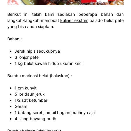
Berikut ini telah kami sediakan beberapa bahan dan
langkah-langkah membuat
kuliner ekstrim
balado belut pete
yang bisa anda siapkan.
Bahan :
Jeruk nipis secukupnya
3 lonjor pete
1 kg belut sawah hidup ukuran kecil
Bumbu marinasi belut (haluskan) :
1 cm kunyit
5 lbr daun jeruk
1/2 sdt ketumbar
Garam
1 batang sereh, ambil bagian putihnya aja
4 siung bawang putih
Bumbu balado (ulek kasar) :