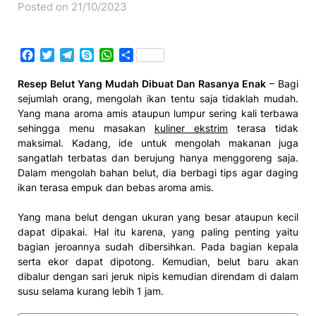
Posted on 21/10/2023
Facebook
Twitter
Telegram
Skype
WhatsApp
Share
Resep Belut Yang Mudah Dibuat Dan Rasanya Enak
– Bagi
sejumlah orang, mengolah ikan tentu saja tidaklah mudah.
Yang mana aroma amis ataupun lumpur sering kali terbawa
sehingga menu masakan
kuliner ekstrim
terasa tidak
maksimal. Kadang, ide untuk mengolah makanan juga
sangatlah terbatas dan berujung hanya menggoreng saja.
Dalam mengolah bahan belut, dia berbagi tips agar daging
ikan terasa empuk dan bebas aroma amis.
Yang mana belut dengan ukuran yang besar ataupun kecil
dapat dipakai. Hal itu karena, yang paling penting yaitu
bagian jeroannya sudah dibersihkan. Pada bagian kepala
serta ekor dapat dipotong. Kemudian, belut baru akan
dibalur dengan sari jeruk nipis kemudian direndam di dalam
susu selama kurang lebih 1 jam.