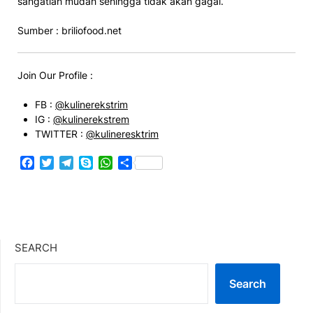
sangatlah mudah sehingga tidak akan gagal.
Sumber : briliofood.net
Join Our Profile :
FB :
@kulinerekstrim
IG :
@kulinerekstrem
TWITTER :
@kulineresktrim
Facebook
Twitter
Telegram
Skype
WhatsApp
Share
SEARCH
Search