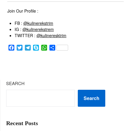
Join Our Profile :
FB :
@kulinerekstrim
IG :
@kulinerekstrem
TWITTER :
@kulineresktrim
Facebook
Twitter
Telegram
Skype
WhatsApp
Share
SEARCH
Search
Recent Posts