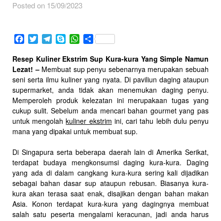
Posted on 15/09/2023
Facebook
Twitter
Telegram
Skype
WhatsApp
Share
Resep Kuliner Ekstrim Sup Kura-kura Yang Simple Namun
Lezat! –
Membuat sup penyu sebenarnya merupakan sebuah
seni serta ilmu kuliner yang nyata. Di paviliun daging ataupun
supermarket, anda tidak akan menemukan daging penyu.
Memperoleh produk kelezatan ini merupakaan tugas yang
cukup sulit. Sebelum anda mencari bahan gourmet yang pas
untuk mengolah
kuliner ekstrim
ini, cari tahu lebih dulu penyu
mana yang dipakai untuk membuat sup.
Di Singapura serta beberapa daerah lain di Amerika Serikat,
terdapat budaya mengkonsumsi daging kura-kura. Daging
yang ada di dalam cangkang kura-kura sering kali dijadikan
sebagai bahan dasar sup ataupun rebusan. Biasanya kura-
kura akan terasa saat enak, disajikan dengan bahan makan
Asia. Konon terdapat kura-kura yang dagingnya membuat
salah satu peserta mengalami keracunan, jadi anda harus