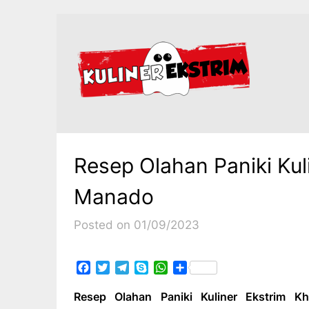
Skip
to
content
Resep Olahan Paniki Kul
Manado
Posted on 01/09/2023
Facebook
Twitter
Telegram
Skype
WhatsApp
Share
Resep Olahan Paniki Kuliner Ekstrim 