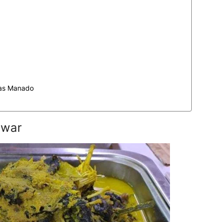
has Manado
awar