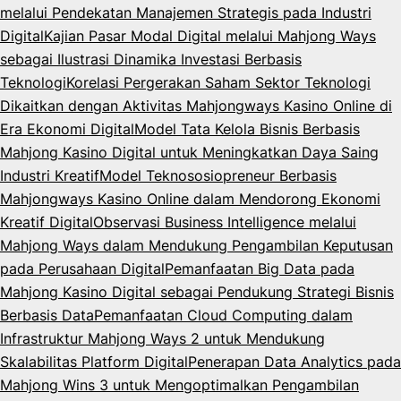
melalui Pendekatan Manajemen Strategis pada Industri
Digital
Kajian Pasar Modal Digital melalui Mahjong Ways
sebagai Ilustrasi Dinamika Investasi Berbasis
Teknologi
Korelasi Pergerakan Saham Sektor Teknologi
Dikaitkan dengan Aktivitas Mahjongways Kasino Online di
Era Ekonomi Digital
Model Tata Kelola Bisnis Berbasis
Mahjong Kasino Digital untuk Meningkatkan Daya Saing
Industri Kreatif
Model Teknososiopreneur Berbasis
Mahjongways Kasino Online dalam Mendorong Ekonomi
Kreatif Digital
Observasi Business Intelligence melalui
Mahjong Ways dalam Mendukung Pengambilan Keputusan
pada Perusahaan Digital
Pemanfaatan Big Data pada
Mahjong Kasino Digital sebagai Pendukung Strategi Bisnis
Berbasis Data
Pemanfaatan Cloud Computing dalam
Infrastruktur Mahjong Ways 2 untuk Mendukung
Skalabilitas Platform Digital
Penerapan Data Analytics pada
Mahjong Wins 3 untuk Mengoptimalkan Pengambilan