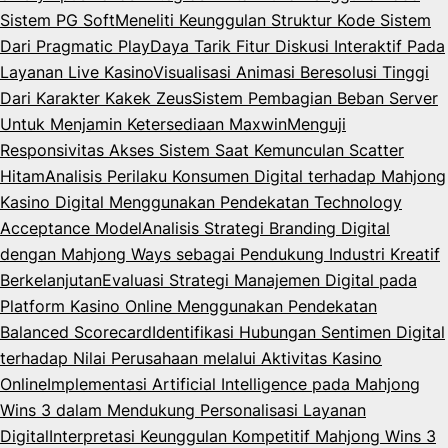
Sistem PG Soft
Meneliti Keunggulan Struktur Kode Sistem
Dari Pragmatic Play
Daya Tarik Fitur Diskusi Interaktif Pada
Layanan Live Kasino
Visualisasi Animasi Beresolusi Tinggi
Dari Karakter Kakek Zeus
Sistem Pembagian Beban Server
Untuk Menjamin Ketersediaan Maxwin
Menguji
Responsivitas Akses Sistem Saat Kemunculan Scatter
Hitam
Analisis Perilaku Konsumen Digital terhadap Mahjong
Kasino Digital Menggunakan Pendekatan Technology
Acceptance Model
Analisis Strategi Branding Digital
dengan Mahjong Ways sebagai Pendukung Industri Kreatif
Berkelanjutan
Evaluasi Strategi Manajemen Digital pada
Platform Kasino Online Menggunakan Pendekatan
Balanced Scorecard
Identifikasi Hubungan Sentimen Digital
terhadap Nilai Perusahaan melalui Aktivitas Kasino
Online
Implementasi Artificial Intelligence pada Mahjong
Wins 3 dalam Mendukung Personalisasi Layanan
Digital
Interpretasi Keunggulan Kompetitif Mahjong Wins 3