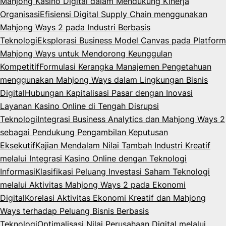
Mahjong Kasino Digital dalam Mendukung Kinerja
Organisasi
Efisiensi Digital Supply Chain menggunakan
Mahjong Ways 2 pada Industri Berbasis
Teknologi
Eksplorasi Business Model Canvas pada Platform
Mahjong Ways untuk Mendorong Keunggulan
Kompetitif
Formulasi Kerangka Manajemen Pengetahuan
menggunakan Mahjong Ways dalam Lingkungan Bisnis
Digital
Hubungan Kapitalisasi Pasar dengan Inovasi
Layanan Kasino Online di Tengah Disrupsi
Teknologi
Integrasi Business Analytics dan Mahjong Ways 2
sebagai Pendukung Pengambilan Keputusan
Eksekutif
Kajian Mendalam Nilai Tambah Industri Kreatif
melalui Integrasi Kasino Online dengan Teknologi
Informasi
Klasifikasi Peluang Investasi Saham Teknologi
melalui Aktivitas Mahjong Ways 2 pada Ekonomi
Digital
Korelasi Aktivitas Ekonomi Kreatif dan Mahjong
Ways terhadap Peluang Bisnis Berbasis
Teknologi
Optimalisasi Nilai Perusahaan Digital melalui