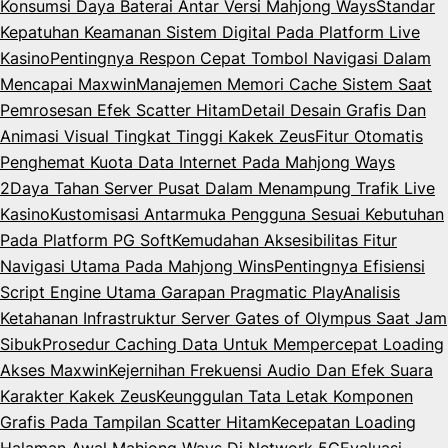
Konsumsi Daya Baterai Antar Versi Mahjong Ways
Standar
Kepatuhan Keamanan Sistem Digital Pada Platform Live
Kasino
Pentingnya Respon Cepat Tombol Navigasi Dalam
Mencapai Maxwin
Manajemen Memori Cache Sistem Saat
Pemrosesan Efek Scatter Hitam
Detail Desain Grafis Dan
Animasi Visual Tingkat Tinggi Kakek Zeus
Fitur Otomatis
Penghemat Kuota Data Internet Pada Mahjong Ways
2
Daya Tahan Server Pusat Dalam Menampung Trafik Live
Kasino
Kustomisasi Antarmuka Pengguna Sesuai Kebutuhan
Pada Platform PG Soft
Kemudahan Aksesibilitas Fitur
Navigasi Utama Pada Mahjong Wins
Pentingnya Efisiensi
Script Engine Utama Garapan Pragmatic Play
Analisis
Ketahanan Infrastruktur Server Gates of Olympus Saat Jam
Sibuk
Prosedur Caching Data Untuk Mempercepat Loading
Akses Maxwin
Kejernihan Frekuensi Audio Dan Efek Suara
Karakter Kakek Zeus
Keunggulan Tata Letak Komponen
Grafis Pada Tampilan Scatter Hitam
Kecepatan Loading