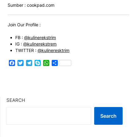
Sumber : cookpad.com
Join Our Profile :
FB :
@kulinerekstrim
IG :
@kulinerekstrem
TWITTER :
@kulineresktrim
Facebook
Twitter
Telegram
Skype
WhatsApp
Share
SEARCH
Search