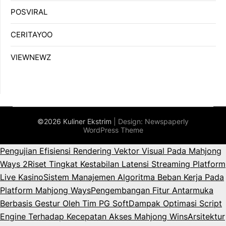
POSVIRAL
CERITAYOO
VIEWNEWZ
©2026 Kuliner Ekstrim
| Design:
Newspaperly
WordPress Theme
Pengujian Efisiensi Rendering Vektor Visual Pada Mahjong
Ways 2
Riset Tingkat Kestabilan Latensi Streaming Platform
Live Kasino
Sistem Manajemen Algoritma Beban Kerja Pada
Platform Mahjong Ways
Pengembangan Fitur Antarmuka
Berbasis Gestur Oleh Tim PG Soft
Dampak Optimasi Script
Engine Terhadap Kecepatan Akses Mahjong Wins
Arsitektur