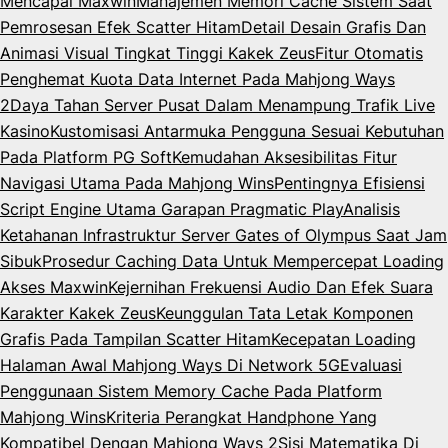
Mencapai Maxwin
Manajemen Memori Cache Sistem Saat
Pemrosesan Efek Scatter Hitam
Detail Desain Grafis Dan
Animasi Visual Tingkat Tinggi Kakek Zeus
Fitur Otomatis
Penghemat Kuota Data Internet Pada Mahjong Ways
2
Daya Tahan Server Pusat Dalam Menampung Trafik Live
Kasino
Kustomisasi Antarmuka Pengguna Sesuai Kebutuhan
Pada Platform PG Soft
Kemudahan Aksesibilitas Fitur
Navigasi Utama Pada Mahjong Wins
Pentingnya Efisiensi
Script Engine Utama Garapan Pragmatic Play
Analisis
Ketahanan Infrastruktur Server Gates of Olympus Saat Jam
Sibuk
Prosedur Caching Data Untuk Mempercepat Loading
Akses Maxwin
Kejernihan Frekuensi Audio Dan Efek Suara
Karakter Kakek Zeus
Keunggulan Tata Letak Komponen
Grafis Pada Tampilan Scatter Hitam
Kecepatan Loading
Halaman Awal Mahjong Ways Di Network 5G
Evaluasi
Penggunaan Sistem Memory Cache Pada Platform
Mahjong Wins
Kriteria Perangkat Handphone Yang
Kompatibel Dengan Mahjong Ways 2
Sisi Matematika Di