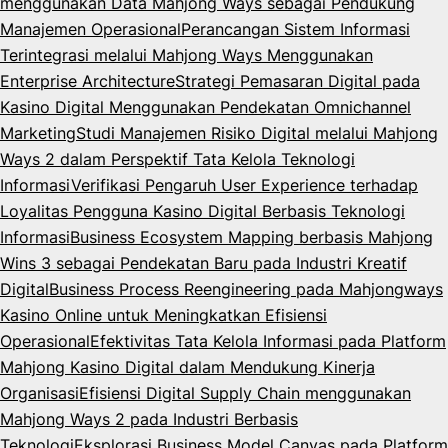
menggunakan Data Mahjong Ways sebagai Pendukung
Manajemen Operasional
Perancangan Sistem Informasi
Terintegrasi melalui Mahjong Ways Menggunakan
Enterprise Architecture
Strategi Pemasaran Digital pada
Kasino Digital Menggunakan Pendekatan Omnichannel
Marketing
Studi Manajemen Risiko Digital melalui Mahjong
Ways 2 dalam Perspektif Tata Kelola Teknologi
Informasi
Verifikasi Pengaruh User Experience terhadap
Loyalitas Pengguna Kasino Digital Berbasis Teknologi
Informasi
Business Ecosystem Mapping berbasis Mahjong
Wins 3 sebagai Pendekatan Baru pada Industri Kreatif
Digital
Business Process Reengineering pada Mahjongways
Kasino Online untuk Meningkatkan Efisiensi
Operasional
Efektivitas Tata Kelola Informasi pada Platform
Mahjong Kasino Digital dalam Mendukung Kinerja
Organisasi
Efisiensi Digital Supply Chain menggunakan
Mahjong Ways 2 pada Industri Berbasis
Teknologi
Eksplorasi Business Model Canvas pada Platform