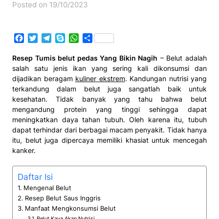
Posted on 19/10/2023
Facebook
Twitter
Telegram
Skype
WhatsApp
Share
Resep Tumis belut pedas Yang Bikin Nagih
– Belut adalah
salah satu jenis ikan yang sering kali dikonsumsi dan
dijadikan beragam
kuliner ekstrem
. Kandungan nutrisi yang
terkandung dalam belut juga sangatlah baik untuk
kesehatan. Tidak banyak yang tahu bahwa belut
mengandung protein yang tinggi sehingga dapat
meningkatkan daya tahan tubuh. Oleh karena itu, tubuh
dapat terhindar dari berbagai macam penyakit. Tidak hanya
itu, belut juga dipercaya memiliki khasiat untuk mencegah
kanker.
Daftar Isi
Mengenal Belut
Resep Belut Saus Inggris
Manfaat Mengkonsumsi Belut
Belut Kaya Akan Nutrisi