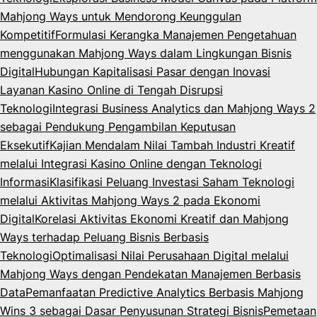
Mahjong Ways untuk Mendorong Keunggulan
Kompetitif
Formulasi Kerangka Manajemen Pengetahuan
menggunakan Mahjong Ways dalam Lingkungan Bisnis
Digital
Hubungan Kapitalisasi Pasar dengan Inovasi
Layanan Kasino Online di Tengah Disrupsi
Teknologi
Integrasi Business Analytics dan Mahjong Ways 2
sebagai Pendukung Pengambilan Keputusan
Eksekutif
Kajian Mendalam Nilai Tambah Industri Kreatif
melalui Integrasi Kasino Online dengan Teknologi
Informasi
Klasifikasi Peluang Investasi Saham Teknologi
melalui Aktivitas Mahjong Ways 2 pada Ekonomi
Digital
Korelasi Aktivitas Ekonomi Kreatif dan Mahjong
Ways terhadap Peluang Bisnis Berbasis
Teknologi
Optimalisasi Nilai Perusahaan Digital melalui
Mahjong Ways dengan Pendekatan Manajemen Berbasis
Data
Pemanfaatan Predictive Analytics Berbasis Mahjong
Wins 3 sebagai Dasar Penyusunan Strategi Bisnis
Pemetaan