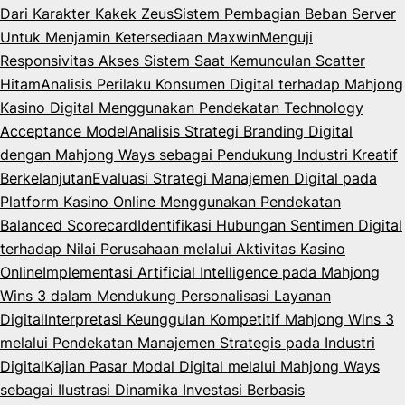
Dari Karakter Kakek Zeus
Sistem Pembagian Beban Server
Untuk Menjamin Ketersediaan Maxwin
Menguji
Responsivitas Akses Sistem Saat Kemunculan Scatter
Hitam
Analisis Perilaku Konsumen Digital terhadap Mahjong
Kasino Digital Menggunakan Pendekatan Technology
Acceptance Model
Analisis Strategi Branding Digital
dengan Mahjong Ways sebagai Pendukung Industri Kreatif
Berkelanjutan
Evaluasi Strategi Manajemen Digital pada
Platform Kasino Online Menggunakan Pendekatan
Balanced Scorecard
Identifikasi Hubungan Sentimen Digital
terhadap Nilai Perusahaan melalui Aktivitas Kasino
Online
Implementasi Artificial Intelligence pada Mahjong
Wins 3 dalam Mendukung Personalisasi Layanan
Digital
Interpretasi Keunggulan Kompetitif Mahjong Wins 3
melalui Pendekatan Manajemen Strategis pada Industri
Digital
Kajian Pasar Modal Digital melalui Mahjong Ways
sebagai Ilustrasi Dinamika Investasi Berbasis