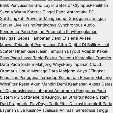
Balik Penyusunan Grid Layar Gates of Olympus
Pemilihan
Skema Warna Kontras Tinggi Pada Antarmuka PG
Soft
Langkah Preventif Menghadapi Gangguan Jaringan
Server Live Kasino
Pentingnya Synchronous Audio
Rendering Pada Engine Pragmatic Play
Pengalaman
Navigasi Bebas Hambatan Demi Efisiensi Akses
Maxwin
Teknologi Pengolahan Citra Digital Di Balik Visual
Scatter Hitam
Kesesuaian Tampilan Layout Adaptif Kakek
Zeus Pada Layar Tablet
Faktor Penentu Kestabilan Transfer
Data Pada Sistem Mahjong Ways
Penyimpanan Cloud
Otomatis Untuk Menjaga Data Mahjong Ways 2
Tingkat
Kepuasan Pengguna Terhadap Kecepatan Respon Mahjong
Wins
Fitur Reset Akun Mandiri Demi Keamanan Akses Gates
of Olympus
Inovasi Integrasi Antarmuka Pengguna Pada
Sistem PG Soft
Meneliti Keunggulan Struktur Kode Sistem
Dari Pragmatic Play
Daya Tarik Fitur Diskusi Interaktif Pada
Layanan Live Kasino
Visualisasi Animasi Beresolusi Tinggi