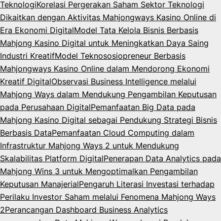
Teknologi
Korelasi Pergerakan Saham Sektor Teknologi
Dikaitkan dengan Aktivitas Mahjongways Kasino Online di
Era Ekonomi Digital
Model Tata Kelola Bisnis Berbasis
Mahjong Kasino Digital untuk Meningkatkan Daya Saing
Industri Kreatif
Model Teknososiopreneur Berbasis
Mahjongways Kasino Online dalam Mendorong Ekonomi
Kreatif Digital
Observasi Business Intelligence melalui
Mahjong Ways dalam Mendukung Pengambilan Keputusan
pada Perusahaan Digital
Pemanfaatan Big Data pada
Mahjong Kasino Digital sebagai Pendukung Strategi Bisnis
Berbasis Data
Pemanfaatan Cloud Computing dalam
Infrastruktur Mahjong Ways 2 untuk Mendukung
Skalabilitas Platform Digital
Penerapan Data Analytics pada
Mahjong Wins 3 untuk Mengoptimalkan Pengambilan
Keputusan Manajerial
Pengaruh Literasi Investasi terhadap
Perilaku Investor Saham melalui Fenomena Mahjong Ways
2
Perancangan Dashboard Business Analytics