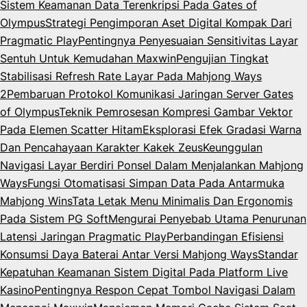
Sistem Keamanan Data Terenkripsi Pada Gates of
Olympus
Strategi Pengimporan Aset Digital Kompak Dari
Pragmatic Play
Pentingnya Penyesuaian Sensitivitas Layar
Sentuh Untuk Kemudahan Maxwin
Pengujian Tingkat
Stabilisasi Refresh Rate Layar Pada Mahjong Ways
2
Pembaruan Protokol Komunikasi Jaringan Server Gates
of Olympus
Teknik Pemrosesan Kompresi Gambar Vektor
Pada Elemen Scatter Hitam
Eksplorasi Efek Gradasi Warna
Dan Pencahayaan Karakter Kakek Zeus
Keunggulan
Navigasi Layar Berdiri Ponsel Dalam Menjalankan Mahjong
Ways
Fungsi Otomatisasi Simpan Data Pada Antarmuka
Mahjong Wins
Tata Letak Menu Minimalis Dan Ergonomis
Pada Sistem PG Soft
Mengurai Penyebab Utama Penurunan
Latensi Jaringan Pragmatic Play
Perbandingan Efisiensi
Konsumsi Daya Baterai Antar Versi Mahjong Ways
Standar
Kepatuhan Keamanan Sistem Digital Pada Platform Live
Kasino
Pentingnya Respon Cepat Tombol Navigasi Dalam