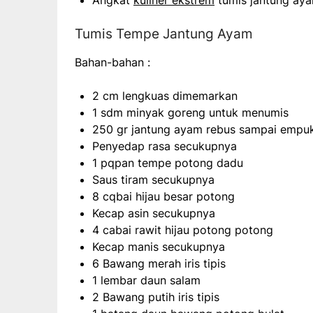
Angkat
kuliner ekstrem
tumis jantung ayam
Tumis Tempe Jantung Ayam
Bahan-bahan :
2 cm lengkuas dimemarkan
1 sdm minyak goreng untuk menumis
250 gr jantung ayam rebus sampai empuk
Penyedap rasa secukupnya
1 pqpan tempe potong dadu
Saus tiram secukupnya
8 cqbai hijau besar potong
Kecap asin secukupnya
4 cabai rawit hijau potong potong
Kecap manis secukupnya
6 Bawang merah iris tipis
1 lembar daun salam
2 Bawang putih iris tipis