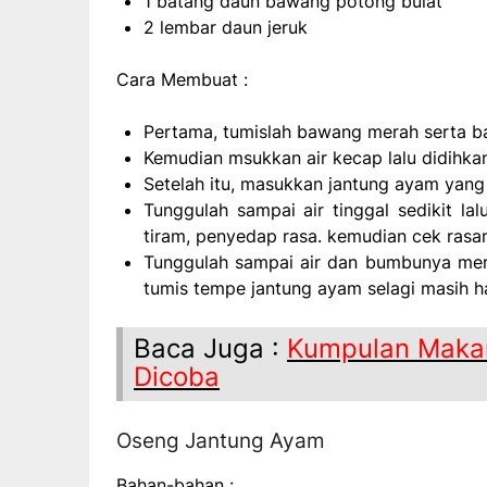
1 batang daun bawang potong bulat
2 lembar daun jeruk
Cara Membuat :
Pertama, tumislah bawang merah serta b
Kemudian msukkan air kecap lalu didihk
Setelah itu, masukkan jantung ayam yang 
Tunggulah sampai air tinggal sedikit l
tiram, penyedap rasa. kemudian cek rasa
Tunggulah sampai air dan bumbunya mer
tumis tempe jantung ayam selagi masih h
Baca Juga :
Kumpulan Makan
Dicoba
Oseng Jantung Ayam
Bahan-bahan :