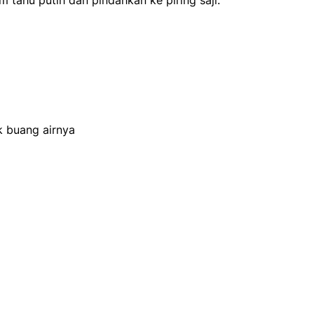
 tahu putih dan pindahkan ke piring saji.
 buang airnya