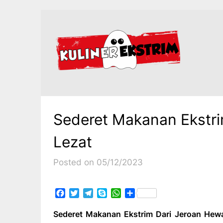
Skip
to
content
Sederet Makanan Ekstr
Lezat
Posted on 05/12/2023
Facebook
Twitter
Telegram
Skype
WhatsApp
Share
Sederet Makanan Ekstrim Dari Jeroan Hew