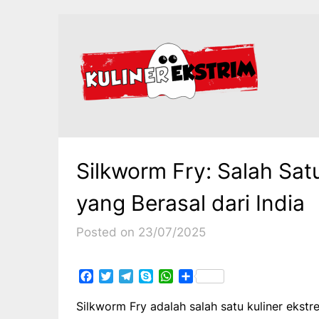
Skip
to
content
Silkworm Fry: Salah Sat
yang Berasal dari India
Posted on 23/07/2025
Facebook
Twitter
Telegram
Skype
WhatsApp
Share
Silkworm Fry adalah salah satu kuliner ekstre