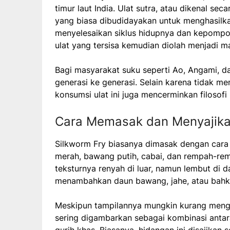
timur laut India. Ulat sutra, atau dikenal se
yang biasa dibudidayakan untuk menghasilkan 
menyelesaikan siklus hidupnya dan kepompo
ulat yang tersisa kemudian diolah menjadi m
Bagi masyarakat suku seperti Ao, Angami, dan
generasi ke generasi. Selain karena tidak m
konsumsi ulat ini juga mencerminkan filosofi
Cara Memasak dan Menyajik
Silkworm Fry biasanya dimasak dengan cara
merah, bawang putih, cabai, dan rempah-re
teksturnya renyah di luar, namun lembut di d
menambahkan daun bawang, jahe, atau bahk
Meskipun tampilannya mungkin kurang mengg
sering digambarkan sebagai kombinasi anta
gurih khas. Biasanya, hidangan ini disajikan