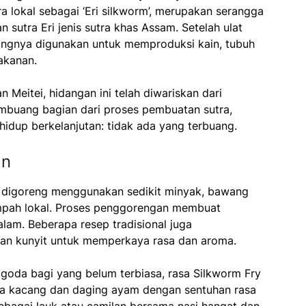
cara lokal sebagai ‘Eri silkworm’, merupakan serangga
sutra Eri jenis sutra khas Assam. Setelah ulat
ngnya digunakan untuk memproduksi kain, tubuh
akanan.
 Meitei, hidangan ini telah diwariskan dari
embuang bagian dari proses pembuatan sutra,
 hidup berkelanjutan: tidak ada yang terbuang.
an
 digoreng menggunakan sedikit minyak, bawang
mpah lokal. Proses penggorengan membuat
alam. Beberapa resep tradisional juga
an kunyit untuk memperkaya rasa dan aroma.
oda bagi yang belum terbiasa, rasa Silkworm Fry
ra kacang dan daging ayam dengan sentuhan rasa
 sebagai lauk atau camilan bersama nasi hangat dan