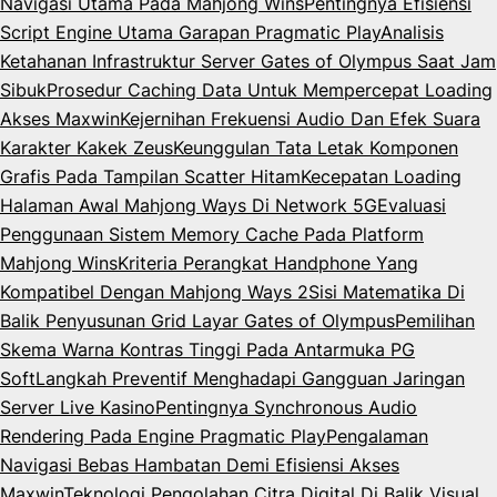
Navigasi Utama Pada Mahjong Wins
Pentingnya Efisiensi
Script Engine Utama Garapan Pragmatic Play
Analisis
Ketahanan Infrastruktur Server Gates of Olympus Saat Jam
Sibuk
Prosedur Caching Data Untuk Mempercepat Loading
Akses Maxwin
Kejernihan Frekuensi Audio Dan Efek Suara
Karakter Kakek Zeus
Keunggulan Tata Letak Komponen
Grafis Pada Tampilan Scatter Hitam
Kecepatan Loading
Halaman Awal Mahjong Ways Di Network 5G
Evaluasi
Penggunaan Sistem Memory Cache Pada Platform
Mahjong Wins
Kriteria Perangkat Handphone Yang
Kompatibel Dengan Mahjong Ways 2
Sisi Matematika Di
Balik Penyusunan Grid Layar Gates of Olympus
Pemilihan
Skema Warna Kontras Tinggi Pada Antarmuka PG
Soft
Langkah Preventif Menghadapi Gangguan Jaringan
Server Live Kasino
Pentingnya Synchronous Audio
Rendering Pada Engine Pragmatic Play
Pengalaman
Navigasi Bebas Hambatan Demi Efisiensi Akses
Maxwin
Teknologi Pengolahan Citra Digital Di Balik Visual