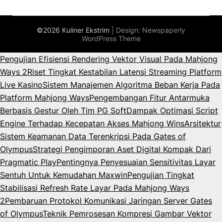
©2026 Kuliner Ekstrim
| Design:
Newspaperly
WordPress Theme
Pengujian Efisiensi Rendering Vektor Visual Pada Mahjong
Ways 2
Riset Tingkat Kestabilan Latensi Streaming Platform
Live Kasino
Sistem Manajemen Algoritma Beban Kerja Pada
Platform Mahjong Ways
Pengembangan Fitur Antarmuka
Berbasis Gestur Oleh Tim PG Soft
Dampak Optimasi Script
Engine Terhadap Kecepatan Akses Mahjong Wins
Arsitektur
Sistem Keamanan Data Terenkripsi Pada Gates of
Olympus
Strategi Pengimporan Aset Digital Kompak Dari
Pragmatic Play
Pentingnya Penyesuaian Sensitivitas Layar
Sentuh Untuk Kemudahan Maxwin
Pengujian Tingkat
Stabilisasi Refresh Rate Layar Pada Mahjong Ways
2
Pembaruan Protokol Komunikasi Jaringan Server Gates
of Olympus
Teknik Pemrosesan Kompresi Gambar Vektor