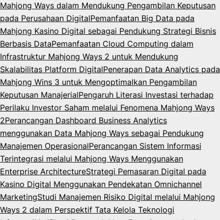
Mahjong Ways dalam Mendukung Pengambilan Keputusan
pada Perusahaan Digital
Pemanfaatan Big Data pada
Mahjong Kasino Digital sebagai Pendukung Strategi Bisnis
Berbasis Data
Pemanfaatan Cloud Computing dalam
Infrastruktur Mahjong Ways 2 untuk Mendukung
Skalabilitas Platform Digital
Penerapan Data Analytics pada
Mahjong Wins 3 untuk Mengoptimalkan Pengambilan
Keputusan Manajerial
Pengaruh Literasi Investasi terhadap
Perilaku Investor Saham melalui Fenomena Mahjong Ways
2
Perancangan Dashboard Business Analytics
menggunakan Data Mahjong Ways sebagai Pendukung
Manajemen Operasional
Perancangan Sistem Informasi
Terintegrasi melalui Mahjong Ways Menggunakan
Enterprise Architecture
Strategi Pemasaran Digital pada
Kasino Digital Menggunakan Pendekatan Omnichannel
Marketing
Studi Manajemen Risiko Digital melalui Mahjong
Ways 2 dalam Perspektif Tata Kelola Teknologi