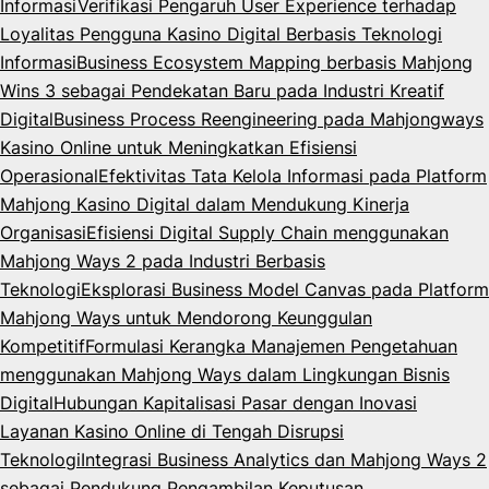
Informasi
Verifikasi Pengaruh User Experience terhadap
Loyalitas Pengguna Kasino Digital Berbasis Teknologi
Informasi
Business Ecosystem Mapping berbasis Mahjong
Wins 3 sebagai Pendekatan Baru pada Industri Kreatif
Digital
Business Process Reengineering pada Mahjongways
Kasino Online untuk Meningkatkan Efisiensi
Operasional
Efektivitas Tata Kelola Informasi pada Platform
Mahjong Kasino Digital dalam Mendukung Kinerja
Organisasi
Efisiensi Digital Supply Chain menggunakan
Mahjong Ways 2 pada Industri Berbasis
Teknologi
Eksplorasi Business Model Canvas pada Platform
Mahjong Ways untuk Mendorong Keunggulan
Kompetitif
Formulasi Kerangka Manajemen Pengetahuan
menggunakan Mahjong Ways dalam Lingkungan Bisnis
Digital
Hubungan Kapitalisasi Pasar dengan Inovasi
Layanan Kasino Online di Tengah Disrupsi
Teknologi
Integrasi Business Analytics dan Mahjong Ways 2
sebagai Pendukung Pengambilan Keputusan