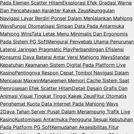
Pada Elemen Scatter Hitam
Eksplorasi Efek Gradasi Warna
Dan Pencahayaan Karakter Kakek Zeus
Keunggulan
Navigasi Layar Berdiri Ponsel Dalam Menjalankan Mahjong
Ways
Fungsi Otomatisasi Simpan Data Pada Antarmuka
Mahjong Wins
Tata Letak Menu Minimalis Dan Ergonomis
Pada Sistem PG Soft
Mengurai Penyebab Utama Penurunan
Latensi Jaringan Pragmatic Play
Perbandingan Efisiensi
Konsumsi Daya Baterai Antar Versi Mahjong Ways
Standar
Kepatuhan Keamanan Sistem Digital Pada Platform Live
Kasino
Pentingnya Respon Cepat Tombol Navigasi Dalam
Mencapai Maxwin
Manajemen Memori Cache Sistem Saat
Pemrosesan Efek Scatter Hitam
Detail Desain Grafis Dan
Animasi Visual Tingkat Tinggi Kakek Zeus
Fitur Otomatis
Penghemat Kuota Data Internet Pada Mahjong Ways
2
Daya Tahan Server Pusat Dalam Menampung Trafik Live
Kasino
Kustomisasi Antarmuka Pengguna Sesuai Kebutuhan
Pada Platform PG Soft
Kemudahan Aksesibilitas Fitur