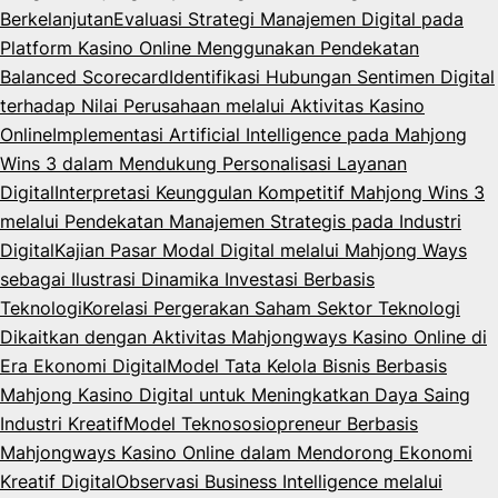
Berkelanjutan
Evaluasi Strategi Manajemen Digital pada
Platform Kasino Online Menggunakan Pendekatan
Balanced Scorecard
Identifikasi Hubungan Sentimen Digital
terhadap Nilai Perusahaan melalui Aktivitas Kasino
Online
Implementasi Artificial Intelligence pada Mahjong
Wins 3 dalam Mendukung Personalisasi Layanan
Digital
Interpretasi Keunggulan Kompetitif Mahjong Wins 3
melalui Pendekatan Manajemen Strategis pada Industri
Digital
Kajian Pasar Modal Digital melalui Mahjong Ways
sebagai Ilustrasi Dinamika Investasi Berbasis
Teknologi
Korelasi Pergerakan Saham Sektor Teknologi
Dikaitkan dengan Aktivitas Mahjongways Kasino Online di
Era Ekonomi Digital
Model Tata Kelola Bisnis Berbasis
Mahjong Kasino Digital untuk Meningkatkan Daya Saing
Industri Kreatif
Model Teknososiopreneur Berbasis
Mahjongways Kasino Online dalam Mendorong Ekonomi
Kreatif Digital
Observasi Business Intelligence melalui