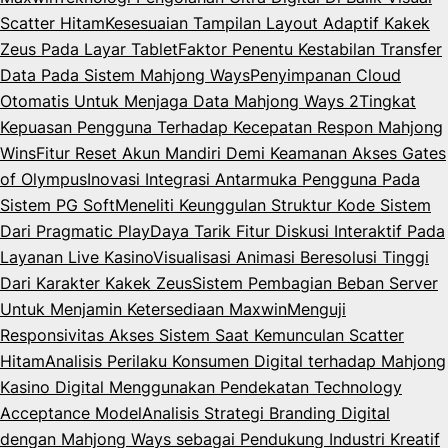
Scatter Hitam
Kesesuaian Tampilan Layout Adaptif Kakek
Zeus Pada Layar Tablet
Faktor Penentu Kestabilan Transfer
Data Pada Sistem Mahjong Ways
Penyimpanan Cloud
Otomatis Untuk Menjaga Data Mahjong Ways 2
Tingkat
Kepuasan Pengguna Terhadap Kecepatan Respon Mahjong
Wins
Fitur Reset Akun Mandiri Demi Keamanan Akses Gates
of Olympus
Inovasi Integrasi Antarmuka Pengguna Pada
Sistem PG Soft
Meneliti Keunggulan Struktur Kode Sistem
Dari Pragmatic Play
Daya Tarik Fitur Diskusi Interaktif Pada
Layanan Live Kasino
Visualisasi Animasi Beresolusi Tinggi
Dari Karakter Kakek Zeus
Sistem Pembagian Beban Server
Untuk Menjamin Ketersediaan Maxwin
Menguji
Responsivitas Akses Sistem Saat Kemunculan Scatter
Hitam
Analisis Perilaku Konsumen Digital terhadap Mahjong
Kasino Digital Menggunakan Pendekatan Technology
Acceptance Model
Analisis Strategi Branding Digital
dengan Mahjong Ways sebagai Pendukung Industri Kreatif