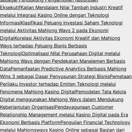
Eksekutif
Kajian Mendalam Nilai Tambah Industri Kreatif
melalui Integrasi Kasino Online dengan Teknologi
Informasi
Klasifikasi Peluang Investasi Saham Teknologi
melalui Aktivitas Mahjong Ways 2 pada Ekonomi
Digital
Korelasi Aktivitas Ekonomi Kreatif dan Mahjong
Ways terhadap Peluang Bisnis Berbasis
Teknologi
Optimalisasi Nilai Perusahaan Digital melalui
Mahjong Ways dengan Pendekatan Manajemen Berbasis
Data
Pemanfaatan Predictive Analytics Berbasis Mahjong
Wins 3 sebagai Dasar Penyusunan Strategi Bisnis
Pemetaan
Perilaku Investor terhadap Emiten Teknologi melalui
Fenomena Mahjong Kasino Digital
Pemodelan Tata Kelola
Digital menggunakan Mahjong Ways dalam Mendukung
Keberlanjutan Organisasi
Pendayagunaan Customer
Relationship Management melalui Kasino Digital pada Era
Ekonomi Berbasis Platform
Pengujian Financial Technology
melalui Mahjongways Kasino Online sebagai Bagian dari