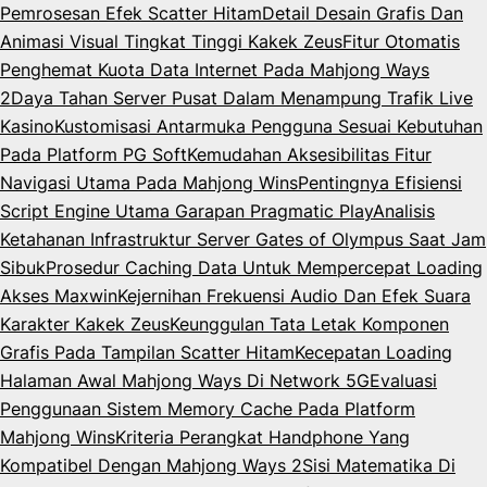
Pemrosesan Efek Scatter Hitam
Detail Desain Grafis Dan
Animasi Visual Tingkat Tinggi Kakek Zeus
Fitur Otomatis
Penghemat Kuota Data Internet Pada Mahjong Ways
2
Daya Tahan Server Pusat Dalam Menampung Trafik Live
Kasino
Kustomisasi Antarmuka Pengguna Sesuai Kebutuhan
Pada Platform PG Soft
Kemudahan Aksesibilitas Fitur
Navigasi Utama Pada Mahjong Wins
Pentingnya Efisiensi
Script Engine Utama Garapan Pragmatic Play
Analisis
Ketahanan Infrastruktur Server Gates of Olympus Saat Jam
Sibuk
Prosedur Caching Data Untuk Mempercepat Loading
Akses Maxwin
Kejernihan Frekuensi Audio Dan Efek Suara
Karakter Kakek Zeus
Keunggulan Tata Letak Komponen
Grafis Pada Tampilan Scatter Hitam
Kecepatan Loading
Halaman Awal Mahjong Ways Di Network 5G
Evaluasi
Penggunaan Sistem Memory Cache Pada Platform
Mahjong Wins
Kriteria Perangkat Handphone Yang
Kompatibel Dengan Mahjong Ways 2
Sisi Matematika Di