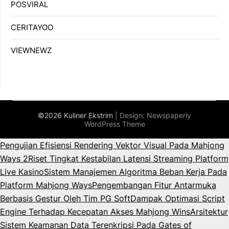
POSVIRAL
CERITAYOO
VIEWNEWZ
©2026 Kuliner Ekstrim
| Design:
Newspaperly
WordPress Theme
Pengujian Efisiensi Rendering Vektor Visual Pada Mahjong
Ways 2
Riset Tingkat Kestabilan Latensi Streaming Platform
Live Kasino
Sistem Manajemen Algoritma Beban Kerja Pada
Platform Mahjong Ways
Pengembangan Fitur Antarmuka
Berbasis Gestur Oleh Tim PG Soft
Dampak Optimasi Script
Engine Terhadap Kecepatan Akses Mahjong Wins
Arsitektur
Sistem Keamanan Data Terenkripsi Pada Gates of