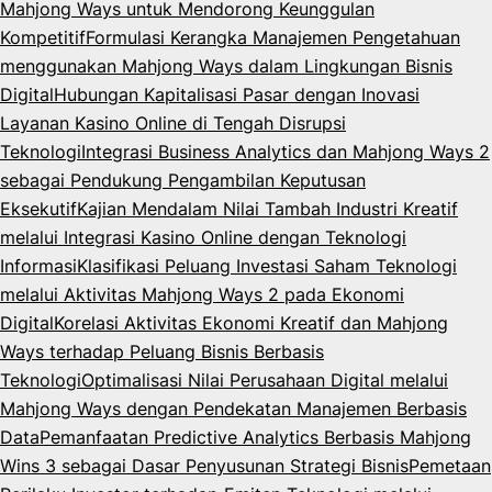
Mahjong Ways untuk Mendorong Keunggulan
Kompetitif
Formulasi Kerangka Manajemen Pengetahuan
menggunakan Mahjong Ways dalam Lingkungan Bisnis
Digital
Hubungan Kapitalisasi Pasar dengan Inovasi
Layanan Kasino Online di Tengah Disrupsi
Teknologi
Integrasi Business Analytics dan Mahjong Ways 2
sebagai Pendukung Pengambilan Keputusan
Eksekutif
Kajian Mendalam Nilai Tambah Industri Kreatif
melalui Integrasi Kasino Online dengan Teknologi
Informasi
Klasifikasi Peluang Investasi Saham Teknologi
melalui Aktivitas Mahjong Ways 2 pada Ekonomi
Digital
Korelasi Aktivitas Ekonomi Kreatif dan Mahjong
Ways terhadap Peluang Bisnis Berbasis
Teknologi
Optimalisasi Nilai Perusahaan Digital melalui
Mahjong Ways dengan Pendekatan Manajemen Berbasis
Data
Pemanfaatan Predictive Analytics Berbasis Mahjong
Wins 3 sebagai Dasar Penyusunan Strategi Bisnis
Pemetaan