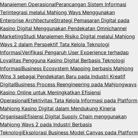
Manajemen Operasional
Perancangan Sistem Informasi
Terintegrasi melalui Mahjong Ways Menggunakan
Enterprise Architecture
Strategi Pemasaran Digital pada
Kasino Digital Menggunakan Pendekatan Omnichannel
Marketing
Studi Manajemen Risiko Digital melalui Mahjong
Ways 2 dalam Perspektif Tata Kelola Teknologi
Informasi
Verifikasi Pengaruh User Experience terhadap
Loyalitas Pengguna Kasino Digital Berbasis Teknologi
Informasi
Business Ecosystem Mapping berbasis Mahjong
Wins 3 sebagai Pendekatan Baru pada Industri Kreatif
Digital
Business Process Reengineering pada Mahjongways
Kasino Online untuk Meningkatkan Efisiensi
Operasional
Efektivitas Tata Kelola Informasi pada Platform
Mahjong Kasino Digital dalam Mendukung Kinerja
Organisasi
Efisiensi Digital Supply Chain menggunakan
Mahjong Ways 2 pada Industri Berbasis
Teknologi
Eksplorasi Business Model Canvas pada Platform