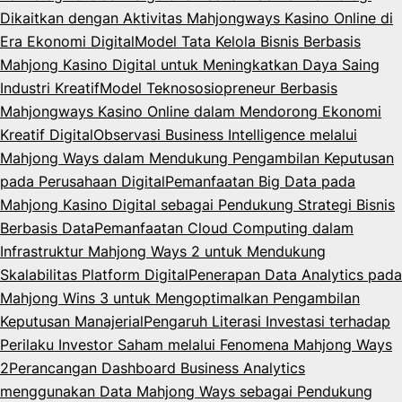
Dikaitkan dengan Aktivitas Mahjongways Kasino Online di
Era Ekonomi Digital
Model Tata Kelola Bisnis Berbasis
Mahjong Kasino Digital untuk Meningkatkan Daya Saing
Industri Kreatif
Model Teknososiopreneur Berbasis
Mahjongways Kasino Online dalam Mendorong Ekonomi
Kreatif Digital
Observasi Business Intelligence melalui
Mahjong Ways dalam Mendukung Pengambilan Keputusan
pada Perusahaan Digital
Pemanfaatan Big Data pada
Mahjong Kasino Digital sebagai Pendukung Strategi Bisnis
Berbasis Data
Pemanfaatan Cloud Computing dalam
Infrastruktur Mahjong Ways 2 untuk Mendukung
Skalabilitas Platform Digital
Penerapan Data Analytics pada
Mahjong Wins 3 untuk Mengoptimalkan Pengambilan
Keputusan Manajerial
Pengaruh Literasi Investasi terhadap
Perilaku Investor Saham melalui Fenomena Mahjong Ways
2
Perancangan Dashboard Business Analytics
menggunakan Data Mahjong Ways sebagai Pendukung