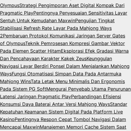
Olympus
Strategi Pengimporan Aset Digital Kompak Dari
Pragmatic Play
Pentingnya Penyesuaian Sensitivitas Layar
Sentuh Untuk Kemudahan Maxwin
Pengujian Tingkat
Stabilisasi Refresh Rate Layar Pada Mahjong Ways
2
Pembaruan Protokol Komunikasi Jaringan Server Gates
of Olympus
Teknik Pemrosesan Kompresi Gambar Vektor
Pada Elemen Scatter Hitam
Eksplorasi Efek Gradasi Warna
Dan Pencahayaan Karakter Kakek Zeus
Keunggulan
Navigasi Layar Berdiri Ponsel Dalam Menjalankan Mahjong
Ways
Fungsi Otomatisasi Simpan Data Pada Antarmuka
Mahjong Wins
Tata Letak Menu Minimalis Dan Ergonomis
Pada Sistem PG Soft
Mengurai Penyebab Utama Penurunan
Latensi Jaringan Pragmatic Play
Perbandingan Efisiensi
Konsumsi Daya Baterai Antar Versi Mahjong Ways
Standar
Kepatuhan Keamanan Sistem Digital Pada Platform Live
Kasino
Pentingnya Respon Cepat Tombol Navigasi Dalam
Mencapai Maxwin
Manajemen Memori Cache Sistem Saat