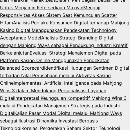
Dari Karakter Kakek Zeus
Sistem Pembagian Beban Server
Untuk Menjamin Ketersediaan Maxwin
Menguji
Responsivitas Akses Sistem Saat Kemunculan Scatter
Hitam
Analisis Perilaku Konsumen Digital terhadap Mahjong
Kasino Digital Menggunakan Pendekatan Technology
Acceptance Model
Analisis Strategi Branding Digital
dengan Mahjong Ways sebagai Pendukung Industri Kreatif
Berkelanjutan
Evaluasi Strategi Manajemen Digital pada
Platform Kasino Online Menggunakan Pendekatan
Balanced Scorecard
Identifikasi Hubungan Sentimen Digital
terhadap Nilai Perusahaan melalui Aktivitas Kasino
Online
Implementasi Artificial Intelligence pada Mahjong
Wins 3 dalam Mendukung Personalisasi Layanan
Digital
Interpretasi Keunggulan Kompetitif Mahjong Wins 3
melalui Pendekatan Manajemen Strategis pada Industri
Digital
Kajian Pasar Modal Digital melalui Mahjong Ways
sebagai Ilustrasi Dinamika Investasi Berbasis
Teknologi
Korelasi Pergerakan Saham Sektor Teknologi