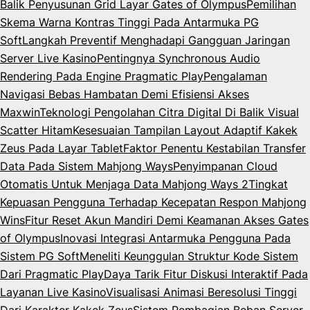
Balik Penyusunan Grid Layar Gates of Olympus
Pemilihan
Skema Warna Kontras Tinggi Pada Antarmuka PG
Soft
Langkah Preventif Menghadapi Gangguan Jaringan
Server Live Kasino
Pentingnya Synchronous Audio
Rendering Pada Engine Pragmatic Play
Pengalaman
Navigasi Bebas Hambatan Demi Efisiensi Akses
Maxwin
Teknologi Pengolahan Citra Digital Di Balik Visual
Scatter Hitam
Kesesuaian Tampilan Layout Adaptif Kakek
Zeus Pada Layar Tablet
Faktor Penentu Kestabilan Transfer
Data Pada Sistem Mahjong Ways
Penyimpanan Cloud
Otomatis Untuk Menjaga Data Mahjong Ways 2
Tingkat
Kepuasan Pengguna Terhadap Kecepatan Respon Mahjong
Wins
Fitur Reset Akun Mandiri Demi Keamanan Akses Gates
of Olympus
Inovasi Integrasi Antarmuka Pengguna Pada
Sistem PG Soft
Meneliti Keunggulan Struktur Kode Sistem
Dari Pragmatic Play
Daya Tarik Fitur Diskusi Interaktif Pada
Layanan Live Kasino
Visualisasi Animasi Beresolusi Tinggi