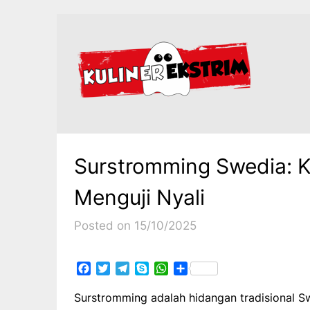
Skip
to
content
Surstromming Swedia: K
Menguji Nyali
Posted on 15/10/2025
Facebook
Twitter
Telegram
Skype
WhatsApp
Share
Surstromming adalah hidangan tradisional S