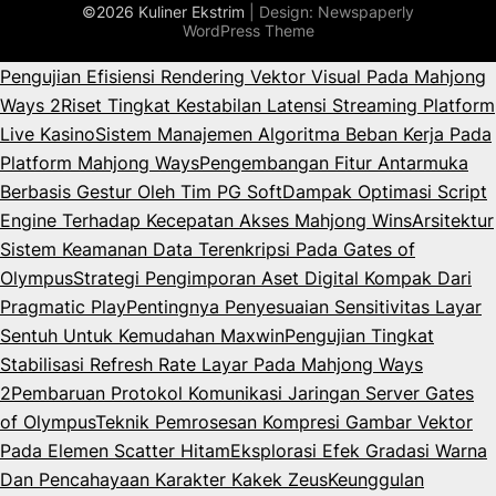
©2026 Kuliner Ekstrim
| Design:
Newspaperly
WordPress Theme
Pengujian Efisiensi Rendering Vektor Visual Pada Mahjong
Ways 2
Riset Tingkat Kestabilan Latensi Streaming Platform
Live Kasino
Sistem Manajemen Algoritma Beban Kerja Pada
Platform Mahjong Ways
Pengembangan Fitur Antarmuka
Berbasis Gestur Oleh Tim PG Soft
Dampak Optimasi Script
Engine Terhadap Kecepatan Akses Mahjong Wins
Arsitektur
Sistem Keamanan Data Terenkripsi Pada Gates of
Olympus
Strategi Pengimporan Aset Digital Kompak Dari
Pragmatic Play
Pentingnya Penyesuaian Sensitivitas Layar
Sentuh Untuk Kemudahan Maxwin
Pengujian Tingkat
Stabilisasi Refresh Rate Layar Pada Mahjong Ways
2
Pembaruan Protokol Komunikasi Jaringan Server Gates
of Olympus
Teknik Pemrosesan Kompresi Gambar Vektor
Pada Elemen Scatter Hitam
Eksplorasi Efek Gradasi Warna
Dan Pencahayaan Karakter Kakek Zeus
Keunggulan