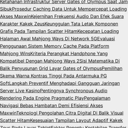
Ketahanan Infrastruktur Server Gates of Olympus Saat Jam
Sibuk
Prosedur Caching Data Untuk Mempercepat Loading
Akses Maxwin
Kejernihan Frekuensi Audio Dan Efek Suara
Karakter Kakek Zeus
Keunggulan Tata Letak Komponen
Grafis Pada Tampilan Scatter Hitam
Kecepatan Loading
Halaman Awal Mahjong Ways Di Network 5G
Evaluasi
Penggunaan Sistem Memory Cache Pada Platform
Mahjong Wins
Kriteria Perangkat Handphone Yang
Kompatibel Dengan Mahjong Ways 2
Sisi Matematika Di
Balik Penyusunan Grid Layar Gates of Olympus
Pemilihan
Skema Warna Kontras Tinggi Pada Antarmuka PG
Soft
Langkah Preventif Menghadapi Gangguan Jaringan
Server Live Kasino
Pentingnya Synchronous Audio
Rendering Pada Engine Pragmatic Play
Pengalaman
Navigasi Bebas Hambatan Demi Efisiensi Akses
Maxwin
Teknologi Pengolahan Citra Digital Di Balik Visual
Scatter Hitam
Kesesuaian Tampilan Layout Adaptif Kakek
Zeus Pada Layar Tablet
Faktor Penentu Kestabilan Transfer