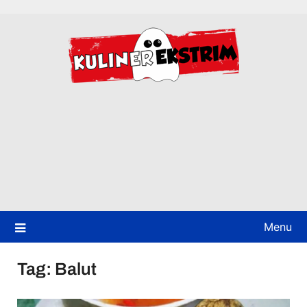
Skip
to
content
Menu
Tag:
Balut