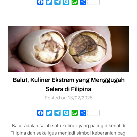
Facebook
Twitter
Telegram
Skype
WhatsApp
Share
​Balut, Kuliner Ekstrem yang Menggugah
Selera di Filipina​
Posted on 13/02/2025
Facebook
Twitter
Telegram
Skype
WhatsApp
Share
Balut adalah salah satu kuliner yang paling dikenal di
Filipina dan sekaligus menjadi simbol keberanian bagi