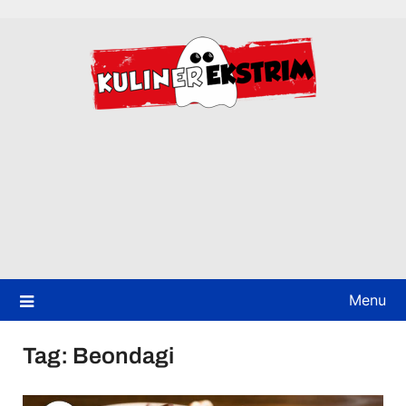
Skip
to
content
Menu
Tag:
Beondagi