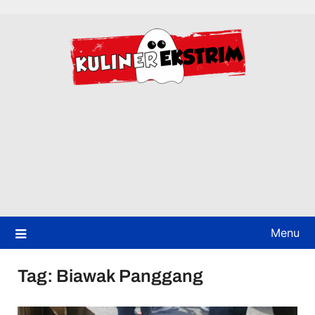
Skip
to
content
Menu
Tag:
Biawak Panggang