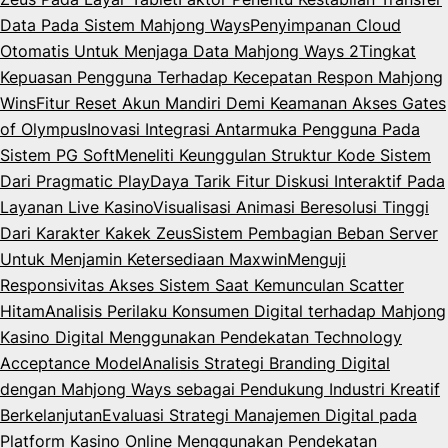
Data Pada Sistem Mahjong Ways
Penyimpanan Cloud
Otomatis Untuk Menjaga Data Mahjong Ways 2
Tingkat
Kepuasan Pengguna Terhadap Kecepatan Respon Mahjong
Wins
Fitur Reset Akun Mandiri Demi Keamanan Akses Gates
of Olympus
Inovasi Integrasi Antarmuka Pengguna Pada
Sistem PG Soft
Meneliti Keunggulan Struktur Kode Sistem
Dari Pragmatic Play
Daya Tarik Fitur Diskusi Interaktif Pada
Layanan Live Kasino
Visualisasi Animasi Beresolusi Tinggi
Dari Karakter Kakek Zeus
Sistem Pembagian Beban Server
Untuk Menjamin Ketersediaan Maxwin
Menguji
Responsivitas Akses Sistem Saat Kemunculan Scatter
Hitam
Analisis Perilaku Konsumen Digital terhadap Mahjong
Kasino Digital Menggunakan Pendekatan Technology
Acceptance Model
Analisis Strategi Branding Digital
dengan Mahjong Ways sebagai Pendukung Industri Kreatif
Berkelanjutan
Evaluasi Strategi Manajemen Digital pada
Platform Kasino Online Menggunakan Pendekatan