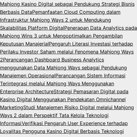
Mahjong Kasino Digital sebagai Pendukung Strategi Bisnis
Berbasis Data
Pemanfaatan Cloud Computing dalam
Infrastruktur Mahjong Ways 2 untuk Mendukung
Skalabilitas Platform Digital
Penerapan Data Analytics pada
Mahjong Wins 3 untuk Mengoptimalkan Pengambilan
Keputusan Manajerial
Pengaruh Literasi Investasi terhadap
Perilaku Investor Saham melalui Fenomena Mahjong Ways
2
Perancangan Dashboard Business Analytics
menggunakan Data Mahjong Ways sebagai Pendukung
Manajemen Operasional
Perancangan Sistem Informasi
Terintegrasi melalui Mahjong Ways Menggunakan
Enterprise Architecture
Strategi Pemasaran Digital pada
Kasino Digital Menggunakan Pendekatan Omnichannel
Marketing
Studi Manajemen Risiko Digital melalui Mahjong
Ways 2 dalam Perspektif Tata Kelola Teknologi
Informasi
Verifikasi Pengaruh User Experience terhadap
Loyalitas Pengguna Kasino Digital Berbasis Teknologi