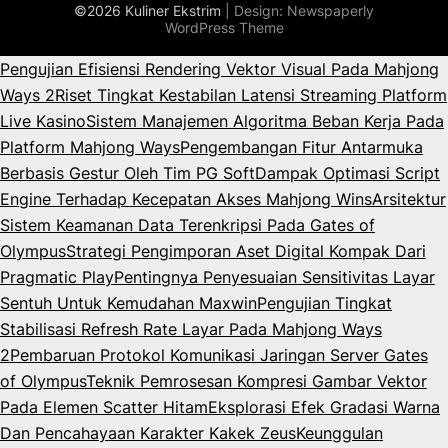
©2026 Kuliner Ekstrim
| Design:
Newspaperly
WordPress Theme
Pengujian Efisiensi Rendering Vektor Visual Pada Mahjong
Ways 2
Riset Tingkat Kestabilan Latensi Streaming Platform
Live Kasino
Sistem Manajemen Algoritma Beban Kerja Pada
Platform Mahjong Ways
Pengembangan Fitur Antarmuka
Berbasis Gestur Oleh Tim PG Soft
Dampak Optimasi Script
Engine Terhadap Kecepatan Akses Mahjong Wins
Arsitektur
Sistem Keamanan Data Terenkripsi Pada Gates of
Olympus
Strategi Pengimporan Aset Digital Kompak Dari
Pragmatic Play
Pentingnya Penyesuaian Sensitivitas Layar
Sentuh Untuk Kemudahan Maxwin
Pengujian Tingkat
Stabilisasi Refresh Rate Layar Pada Mahjong Ways
2
Pembaruan Protokol Komunikasi Jaringan Server Gates
of Olympus
Teknik Pemrosesan Kompresi Gambar Vektor
Pada Elemen Scatter Hitam
Eksplorasi Efek Gradasi Warna
Dan Pencahayaan Karakter Kakek Zeus
Keunggulan