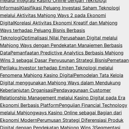
melalui Integrasi Kasino Online dengan Teknologi
Informasi
Klasifikasi Peluang Investasi Saham Teknologi
melalui Aktivitas Mahjong Ways 2 pada Ekonomi
Digital
Korelasi Aktivitas Ekonomi Kreatif dan Mahjong
Ways terhadap Peluang Bisnis Berbasis
Teknologi
Optimalisasi Nilai Perusahaan Digital melalui
Mahjong Ways dengan Pendekatan Manajemen Berbasis
Data
Pemanfaatan Predictive Analytics Berbasis Mahjong
Wins 3 sebagai Dasar Penyusunan Strategi Bisnis
Pemetaan
Perilaku Investor terhadap Emiten Teknologi melalui
Fenomena Mahjong Kasino Digital
Pemodelan Tata Kelola
Digital menggunakan Mahjong Ways dalam Mendukung
Keberlanjutan Organisasi
Pendayagunaan Customer
Relationship Management melalui Kasino Digital pada Era
Ekonomi Berbasis Platform
Pengujian Financial Technology
melalui Mahjongways Kasino Online sebagai Bagian dari
Ekonomi Modern
Perumusan Strategi Diferensiasi Produk
Digital dengan Pendekatan Mahjong Wins 3
Segmentasi