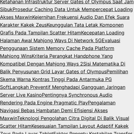
Ketahanan Infrastruktur Server Gates of Olympus Saat Jam
Sibuk
Prosedur Caching Data Untuk Mempercepat Loading
Akses Maxwin
Kejernihan Frekuensi Audio Dan Efek Suara
Karakter Kakek Zeus
Keunggulan Tata Letak Komponen
Grafis Pada Tampilan Scatter Hitam
Kecepatan Loading
Halaman Awal Mahjong Ways Di Network 5G
Evaluasi
Penggunaan Sistem Memory Cache Pada Platform
Mahjong Wins
Kriteria Perangkat Handphone Yang
Kompatibel Dengan Mahjong Ways 2
Sisi Matematika Di
Balik Penyusunan Grid Layar Gates of Olympus
Pemilihan
Skema Warna Kontras Tinggi Pada Antarmuka PG
Soft
Langkah Preventif Menghadapi Gangguan Jaringan
Server Live Kasino
Pentingnya Synchronous Audio
Rendering Pada Engine Pragmatic Play
Pengalaman
Navigasi Bebas Hambatan Demi Efisiensi Akses
Maxwin
Teknologi Pengolahan Citra Digital Di Balik Visual
Scatter Hitam
Kesesuaian Tampilan Layout Adaptif Kakek
Zeus Pada Layar Tablet
Faktor Penentu Kestabilan Transfer