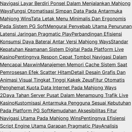
Navigasi Layar Berdiri Ponsel Dalam Menjalankan Mahjong
Ways
Fungsi Otomatisasi Simpan Data Pada Antarmuka
Mahjong Wins
Tata Letak Menu Minimalis Dan Ergonomis
Pada Sistem PG Soft
Mengurai Penyebab Utama Penurunan
Latensi Jaringan Pragmatic Play
Perbandingan Efisiensi
Konsumsi Daya Baterai Antar Versi Mahjong Ways
Standar
Kepatuhan Keamanan Sistem Digital Pada Platform Live
Kasino
Pentingnya Respon Cepat Tombol Navigasi Dalam
Mencapai Maxwin
Manajemen Memori Cache Sistem Saat
Pemrosesan Efek Scatter Hitam
Detail Desain Grafis Dan
Animasi Visual Tingkat Tinggi Kakek Zeus
Fitur Otomatis
Penghemat Kuota Data Internet Pada Mahjong Ways
2
Daya Tahan Server Pusat Dalam Menampung Trafik Live
Kasino
Kustomisasi Antarmuka Pengguna Sesuai Kebutuhan
Pada Platform PG Soft
Kemudahan Aksesibilitas Fitur
Navigasi Utama Pada Mahjong Wins
Pentingnya Efisiensi
Script Engine Utama Garapan Pragmatic Play
Analisis