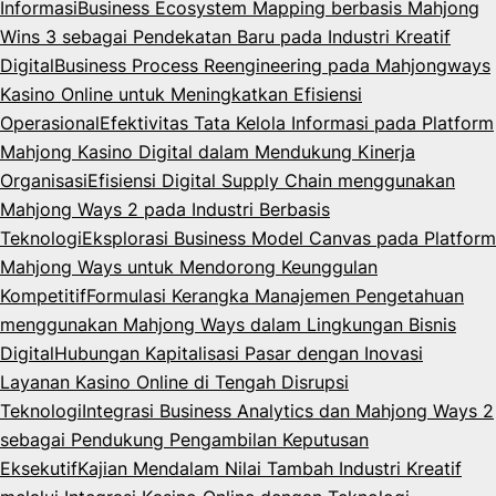
Informasi
Business Ecosystem Mapping berbasis Mahjong
Wins 3 sebagai Pendekatan Baru pada Industri Kreatif
Digital
Business Process Reengineering pada Mahjongways
Kasino Online untuk Meningkatkan Efisiensi
Operasional
Efektivitas Tata Kelola Informasi pada Platform
Mahjong Kasino Digital dalam Mendukung Kinerja
Organisasi
Efisiensi Digital Supply Chain menggunakan
Mahjong Ways 2 pada Industri Berbasis
Teknologi
Eksplorasi Business Model Canvas pada Platform
Mahjong Ways untuk Mendorong Keunggulan
Kompetitif
Formulasi Kerangka Manajemen Pengetahuan
menggunakan Mahjong Ways dalam Lingkungan Bisnis
Digital
Hubungan Kapitalisasi Pasar dengan Inovasi
Layanan Kasino Online di Tengah Disrupsi
Teknologi
Integrasi Business Analytics dan Mahjong Ways 2
sebagai Pendukung Pengambilan Keputusan
Eksekutif
Kajian Mendalam Nilai Tambah Industri Kreatif