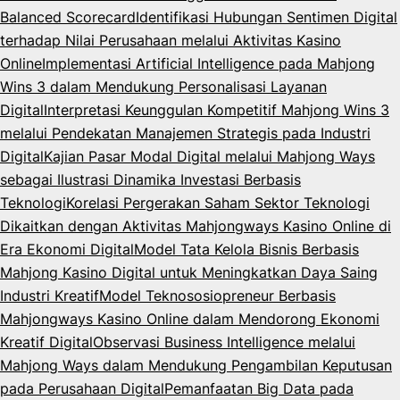
Balanced Scorecard
Identifikasi Hubungan Sentimen Digital
terhadap Nilai Perusahaan melalui Aktivitas Kasino
Online
Implementasi Artificial Intelligence pada Mahjong
Wins 3 dalam Mendukung Personalisasi Layanan
Digital
Interpretasi Keunggulan Kompetitif Mahjong Wins 3
melalui Pendekatan Manajemen Strategis pada Industri
Digital
Kajian Pasar Modal Digital melalui Mahjong Ways
sebagai Ilustrasi Dinamika Investasi Berbasis
Teknologi
Korelasi Pergerakan Saham Sektor Teknologi
Dikaitkan dengan Aktivitas Mahjongways Kasino Online di
Era Ekonomi Digital
Model Tata Kelola Bisnis Berbasis
Mahjong Kasino Digital untuk Meningkatkan Daya Saing
Industri Kreatif
Model Teknososiopreneur Berbasis
Mahjongways Kasino Online dalam Mendorong Ekonomi
Kreatif Digital
Observasi Business Intelligence melalui
Mahjong Ways dalam Mendukung Pengambilan Keputusan
pada Perusahaan Digital
Pemanfaatan Big Data pada