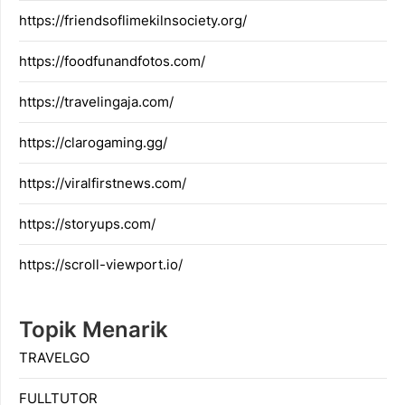
https://friendsoflimekilnsociety.org/
https://foodfunandfotos.com/
https://travelingaja.com/
https://clarogaming.gg/
https://viralfirstnews.com/
https://storyups.com/
https://scroll-viewport.io/
Topik Menarik
TRAVELGO
FULLTUTOR