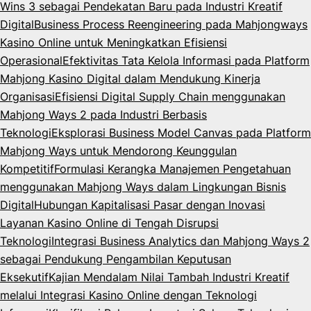
Wins 3 sebagai Pendekatan Baru pada Industri Kreatif
Digital
Business Process Reengineering pada Mahjongways
Kasino Online untuk Meningkatkan Efisiensi
Operasional
Efektivitas Tata Kelola Informasi pada Platform
Mahjong Kasino Digital dalam Mendukung Kinerja
Organisasi
Efisiensi Digital Supply Chain menggunakan
Mahjong Ways 2 pada Industri Berbasis
Teknologi
Eksplorasi Business Model Canvas pada Platform
Mahjong Ways untuk Mendorong Keunggulan
Kompetitif
Formulasi Kerangka Manajemen Pengetahuan
menggunakan Mahjong Ways dalam Lingkungan Bisnis
Digital
Hubungan Kapitalisasi Pasar dengan Inovasi
Layanan Kasino Online di Tengah Disrupsi
Teknologi
Integrasi Business Analytics dan Mahjong Ways 2
sebagai Pendukung Pengambilan Keputusan
Eksekutif
Kajian Mendalam Nilai Tambah Industri Kreatif
melalui Integrasi Kasino Online dengan Teknologi