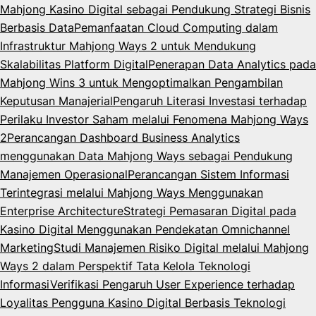
Mahjong Kasino Digital sebagai Pendukung Strategi Bisnis
Berbasis Data
Pemanfaatan Cloud Computing dalam
Infrastruktur Mahjong Ways 2 untuk Mendukung
Skalabilitas Platform Digital
Penerapan Data Analytics pada
Mahjong Wins 3 untuk Mengoptimalkan Pengambilan
Keputusan Manajerial
Pengaruh Literasi Investasi terhadap
Perilaku Investor Saham melalui Fenomena Mahjong Ways
2
Perancangan Dashboard Business Analytics
menggunakan Data Mahjong Ways sebagai Pendukung
Manajemen Operasional
Perancangan Sistem Informasi
Terintegrasi melalui Mahjong Ways Menggunakan
Enterprise Architecture
Strategi Pemasaran Digital pada
Kasino Digital Menggunakan Pendekatan Omnichannel
Marketing
Studi Manajemen Risiko Digital melalui Mahjong
Ways 2 dalam Perspektif Tata Kelola Teknologi
Informasi
Verifikasi Pengaruh User Experience terhadap
Loyalitas Pengguna Kasino Digital Berbasis Teknologi