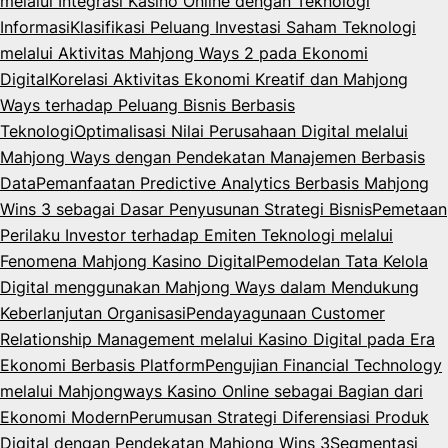
melalui Integrasi Kasino Online dengan Teknologi
Informasi
Klasifikasi Peluang Investasi Saham Teknologi
melalui Aktivitas Mahjong Ways 2 pada Ekonomi
Digital
Korelasi Aktivitas Ekonomi Kreatif dan Mahjong
Ways terhadap Peluang Bisnis Berbasis
Teknologi
Optimalisasi Nilai Perusahaan Digital melalui
Mahjong Ways dengan Pendekatan Manajemen Berbasis
Data
Pemanfaatan Predictive Analytics Berbasis Mahjong
Wins 3 sebagai Dasar Penyusunan Strategi Bisnis
Pemetaan
Perilaku Investor terhadap Emiten Teknologi melalui
Fenomena Mahjong Kasino Digital
Pemodelan Tata Kelola
Digital menggunakan Mahjong Ways dalam Mendukung
Keberlanjutan Organisasi
Pendayagunaan Customer
Relationship Management melalui Kasino Digital pada Era
Ekonomi Berbasis Platform
Pengujian Financial Technology
melalui Mahjongways Kasino Online sebagai Bagian dari
Ekonomi Modern
Perumusan Strategi Diferensiasi Produk
Digital dengan Pendekatan Mahjong Wins 3
Segmentasi