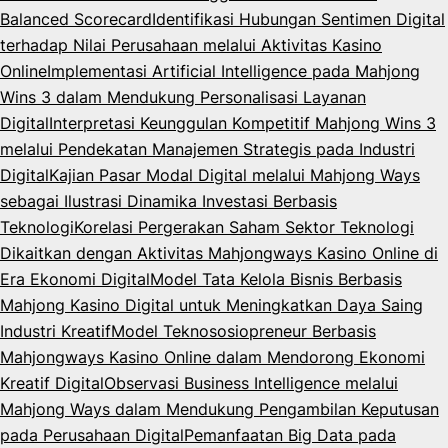
Balanced Scorecard
Identifikasi Hubungan Sentimen Digital
terhadap Nilai Perusahaan melalui Aktivitas Kasino
Online
Implementasi Artificial Intelligence pada Mahjong
Wins 3 dalam Mendukung Personalisasi Layanan
Digital
Interpretasi Keunggulan Kompetitif Mahjong Wins 3
melalui Pendekatan Manajemen Strategis pada Industri
Digital
Kajian Pasar Modal Digital melalui Mahjong Ways
sebagai Ilustrasi Dinamika Investasi Berbasis
Teknologi
Korelasi Pergerakan Saham Sektor Teknologi
Dikaitkan dengan Aktivitas Mahjongways Kasino Online di
Era Ekonomi Digital
Model Tata Kelola Bisnis Berbasis
Mahjong Kasino Digital untuk Meningkatkan Daya Saing
Industri Kreatif
Model Teknososiopreneur Berbasis
Mahjongways Kasino Online dalam Mendorong Ekonomi
Kreatif Digital
Observasi Business Intelligence melalui
Mahjong Ways dalam Mendukung Pengambilan Keputusan
pada Perusahaan Digital
Pemanfaatan Big Data pada