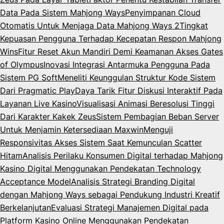
Data Pada Sistem Mahjong Ways
Penyimpanan Cloud
Otomatis Untuk Menjaga Data Mahjong Ways 2
Tingkat
Kepuasan Pengguna Terhadap Kecepatan Respon Mahjong
Wins
Fitur Reset Akun Mandiri Demi Keamanan Akses Gates
of Olympus
Inovasi Integrasi Antarmuka Pengguna Pada
Sistem PG Soft
Meneliti Keunggulan Struktur Kode Sistem
Dari Pragmatic Play
Daya Tarik Fitur Diskusi Interaktif Pada
Layanan Live Kasino
Visualisasi Animasi Beresolusi Tinggi
Dari Karakter Kakek Zeus
Sistem Pembagian Beban Server
Untuk Menjamin Ketersediaan Maxwin
Menguji
Responsivitas Akses Sistem Saat Kemunculan Scatter
Hitam
Analisis Perilaku Konsumen Digital terhadap Mahjong
Kasino Digital Menggunakan Pendekatan Technology
Acceptance Model
Analisis Strategi Branding Digital
dengan Mahjong Ways sebagai Pendukung Industri Kreatif
Berkelanjutan
Evaluasi Strategi Manajemen Digital pada
Platform Kasino Online Menggunakan Pendekatan