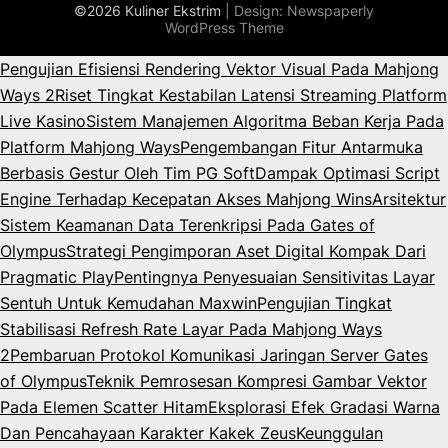
©2026 Kuliner Ekstrim
| Design:
Newspaperly
WordPress Theme
Pengujian Efisiensi Rendering Vektor Visual Pada Mahjong
Ways 2
Riset Tingkat Kestabilan Latensi Streaming Platform
Live Kasino
Sistem Manajemen Algoritma Beban Kerja Pada
Platform Mahjong Ways
Pengembangan Fitur Antarmuka
Berbasis Gestur Oleh Tim PG Soft
Dampak Optimasi Script
Engine Terhadap Kecepatan Akses Mahjong Wins
Arsitektur
Sistem Keamanan Data Terenkripsi Pada Gates of
Olympus
Strategi Pengimporan Aset Digital Kompak Dari
Pragmatic Play
Pentingnya Penyesuaian Sensitivitas Layar
Sentuh Untuk Kemudahan Maxwin
Pengujian Tingkat
Stabilisasi Refresh Rate Layar Pada Mahjong Ways
2
Pembaruan Protokol Komunikasi Jaringan Server Gates
of Olympus
Teknik Pemrosesan Kompresi Gambar Vektor
Pada Elemen Scatter Hitam
Eksplorasi Efek Gradasi Warna
Dan Pencahayaan Karakter Kakek Zeus
Keunggulan