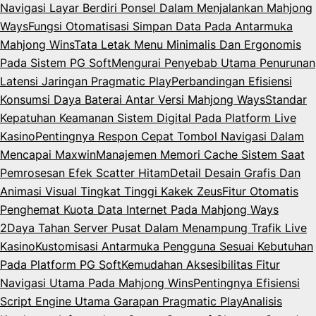
Navigasi Layar Berdiri Ponsel Dalam Menjalankan Mahjong
Ways
Fungsi Otomatisasi Simpan Data Pada Antarmuka
Mahjong Wins
Tata Letak Menu Minimalis Dan Ergonomis
Pada Sistem PG Soft
Mengurai Penyebab Utama Penurunan
Latensi Jaringan Pragmatic Play
Perbandingan Efisiensi
Konsumsi Daya Baterai Antar Versi Mahjong Ways
Standar
Kepatuhan Keamanan Sistem Digital Pada Platform Live
Kasino
Pentingnya Respon Cepat Tombol Navigasi Dalam
Mencapai Maxwin
Manajemen Memori Cache Sistem Saat
Pemrosesan Efek Scatter Hitam
Detail Desain Grafis Dan
Animasi Visual Tingkat Tinggi Kakek Zeus
Fitur Otomatis
Penghemat Kuota Data Internet Pada Mahjong Ways
2
Daya Tahan Server Pusat Dalam Menampung Trafik Live
Kasino
Kustomisasi Antarmuka Pengguna Sesuai Kebutuhan
Pada Platform PG Soft
Kemudahan Aksesibilitas Fitur
Navigasi Utama Pada Mahjong Wins
Pentingnya Efisiensi
Script Engine Utama Garapan Pragmatic Play
Analisis