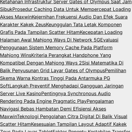
Ketahanan Infrastruktur Server Gates of Olympus Saat Jam
Sibuk
Prosedur Caching Data Untuk Mempercepat Loading
Akses Maxwin
Kejernihan Frekuensi Audio Dan Efek Suara
Karakter Kakek Zeus
Keunggulan Tata Letak Komponen
Grafis Pada Tampilan Scatter Hitam
Kecepatan Loading
Halaman Awal Mahjong Ways Di Network 5G
Evaluasi
Penggunaan Sistem Memory Cache Pada Platform
Mahjong Wins
Kriteria Perangkat Handphone Yang
Kompatibel Dengan Mahjong Ways 2
Sisi Matematika Di
Balik Penyusunan Grid Layar Gates of Olympus
Pemilihan
Skema Warna Kontras Tinggi Pada Antarmuka PG
Soft
Langkah Preventif Menghadapi Gangguan Jaringan
Server Live Kasino
Pentingnya Synchronous Audio
Rendering Pada Engine Pragmatic Play
Pengalaman
Navigasi Bebas Hambatan Demi Efisiensi Akses
Maxwin
Teknologi Pengolahan Citra Digital Di Balik Visual
Scatter Hitam
Kesesuaian Tampilan Layout Adaptif Kakek
Zeus Pada Layar Tablet
Faktor Penentu Kestabilan Transfer