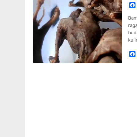
Bant
raga
buda
kuli