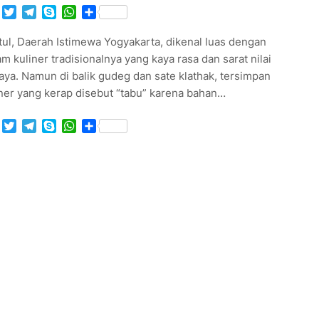
Facebook
Twitter
Telegram
Skype
WhatsApp
Share
ul, Daerah Istimewa Yogyakarta, dikenal luas dengan
m kuliner tradisionalnya yang kaya rasa dan sarat nilai
ya. Namun di balik gudeg dan sate klathak, tersimpan
ner yang kerap disebut “tabu” karena bahan…
Facebook
Twitter
Telegram
Skype
WhatsApp
Share