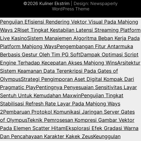
©2026 Kuliner Ekstrim
| Design:
Newspaperly
WordPress Theme
Pengujian Efisiensi Rendering Vektor Visual Pada Mahjong
Ways 2
Riset Tingkat Kestabilan Latensi Streaming Platform
Live Kasino
Sistem Manajemen Algoritma Beban Kerja Pada
Platform Mahjong Ways
Pengembangan Fitur Antarmuka
Berbasis Gestur Oleh Tim PG Soft
Dampak Optimasi Script
Engine Terhadap Kecepatan Akses Mahjong Wins
Arsitektur
Sistem Keamanan Data Terenkripsi Pada Gates of
Olympus
Strategi Pengimporan Aset Digital Kompak Dari
Pragmatic Play
Pentingnya Penyesuaian Sensitivitas Layar
Sentuh Untuk Kemudahan Maxwin
Pengujian Tingkat
Stabilisasi Refresh Rate Layar Pada Mahjong Ways
2
Pembaruan Protokol Komunikasi Jaringan Server Gates
of Olympus
Teknik Pemrosesan Kompresi Gambar Vektor
Pada Elemen Scatter Hitam
Eksplorasi Efek Gradasi Warna
Dan Pencahayaan Karakter Kakek Zeus
Keunggulan