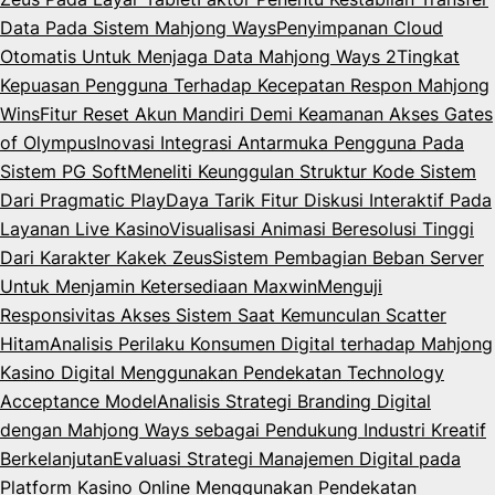
Data Pada Sistem Mahjong Ways
Penyimpanan Cloud
Otomatis Untuk Menjaga Data Mahjong Ways 2
Tingkat
Kepuasan Pengguna Terhadap Kecepatan Respon Mahjong
Wins
Fitur Reset Akun Mandiri Demi Keamanan Akses Gates
of Olympus
Inovasi Integrasi Antarmuka Pengguna Pada
Sistem PG Soft
Meneliti Keunggulan Struktur Kode Sistem
Dari Pragmatic Play
Daya Tarik Fitur Diskusi Interaktif Pada
Layanan Live Kasino
Visualisasi Animasi Beresolusi Tinggi
Dari Karakter Kakek Zeus
Sistem Pembagian Beban Server
Untuk Menjamin Ketersediaan Maxwin
Menguji
Responsivitas Akses Sistem Saat Kemunculan Scatter
Hitam
Analisis Perilaku Konsumen Digital terhadap Mahjong
Kasino Digital Menggunakan Pendekatan Technology
Acceptance Model
Analisis Strategi Branding Digital
dengan Mahjong Ways sebagai Pendukung Industri Kreatif
Berkelanjutan
Evaluasi Strategi Manajemen Digital pada
Platform Kasino Online Menggunakan Pendekatan