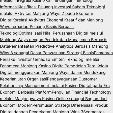
melalui Integrasi Kasino Online dengan Teknologi
Informasi
Klasifikasi Peluang Investasi Saham Teknologi
melalui Aktivitas Mahjong Ways 2 pada Ekonomi
Digital
Korelasi Aktivitas Ekonomi Kreatif dan Mahjong
Ways terhadap Peluang Bisnis Berbasis
Teknologi
Optimalisasi Nilai Perusahaan Digital melalui
Mahjong Ways dengan Pendekatan Manajemen Berbasis
Data
Pemanfaatan Predictive Analytics Berbasis Mahjong
Wins 3 sebagai Dasar Penyusunan Strategi Bisnis
Pemetaan
Perilaku Investor terhadap Emiten Teknologi melalui
Fenomena Mahjong Kasino Digital
Pemodelan Tata Kelola
Digital menggunakan Mahjong Ways dalam Mendukung
Keberlanjutan Organisasi
Pendayagunaan Customer
Relationship Management melalui Kasino Digital pada Era
Ekonomi Berbasis Platform
Pengujian Financial Technology
melalui Mahjongways Kasino Online sebagai Bagian dari
Ekonomi Modern
Perumusan Strategi Diferensiasi Produk
Digital dengan Pendekatan Mahjong Wins 3
Segmentasi