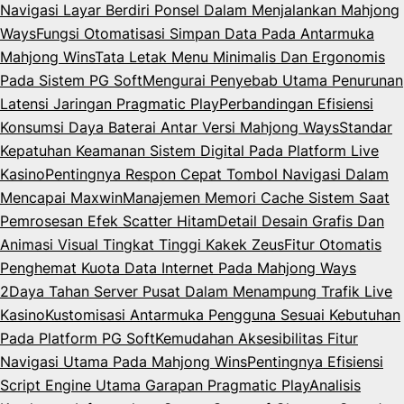
Navigasi Layar Berdiri Ponsel Dalam Menjalankan Mahjong
Ways
Fungsi Otomatisasi Simpan Data Pada Antarmuka
Mahjong Wins
Tata Letak Menu Minimalis Dan Ergonomis
Pada Sistem PG Soft
Mengurai Penyebab Utama Penurunan
Latensi Jaringan Pragmatic Play
Perbandingan Efisiensi
Konsumsi Daya Baterai Antar Versi Mahjong Ways
Standar
Kepatuhan Keamanan Sistem Digital Pada Platform Live
Kasino
Pentingnya Respon Cepat Tombol Navigasi Dalam
Mencapai Maxwin
Manajemen Memori Cache Sistem Saat
Pemrosesan Efek Scatter Hitam
Detail Desain Grafis Dan
Animasi Visual Tingkat Tinggi Kakek Zeus
Fitur Otomatis
Penghemat Kuota Data Internet Pada Mahjong Ways
2
Daya Tahan Server Pusat Dalam Menampung Trafik Live
Kasino
Kustomisasi Antarmuka Pengguna Sesuai Kebutuhan
Pada Platform PG Soft
Kemudahan Aksesibilitas Fitur
Navigasi Utama Pada Mahjong Wins
Pentingnya Efisiensi
Script Engine Utama Garapan Pragmatic Play
Analisis