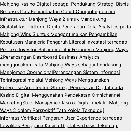
Mahjong Kasino Digital sebagai Pendukung Strategi Bisnis
Berbasis Data
Pemanfaatan Cloud Computing dalam
Infrastruktur Mahjong Ways 2 untuk Mendukung
Skalabilitas Platform Digital
Penerapan Data Analytics pada
Mahjong Wins 3 untuk Mengoptimalkan Pengambilan
Keputusan Manajerial
Pengaruh Literasi Investasi terhadap
Perilaku Investor Saham melalui Fenomena Mahjong Ways
2
Perancangan Dashboard Business Analytics
menggunakan Data Mahjong Ways sebagai Pendukung
Manajemen Operasional
Perancangan Sistem Informasi
Terintegrasi melalui Mahjong Ways Menggunakan
Enterprise Architecture
Strategi Pemasaran Digital pada
Kasino Digital Menggunakan Pendekatan Omnichannel
Marketing
Studi Manajemen Risiko Digital melalui Mahjong
Ways 2 dalam Perspektif Tata Kelola Teknologi
Informasi
Verifikasi Pengaruh User Experience terhadap
Loyalitas Pengguna Kasino Digital Berbasis Teknologi