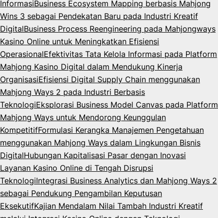
Informasi
Business Ecosystem Mapping berbasis Mahjong
Wins 3 sebagai Pendekatan Baru pada Industri Kreatif
Digital
Business Process Reengineering pada Mahjongways
Kasino Online untuk Meningkatkan Efisiensi
Operasional
Efektivitas Tata Kelola Informasi pada Platform
Mahjong Kasino Digital dalam Mendukung Kinerja
Organisasi
Efisiensi Digital Supply Chain menggunakan
Mahjong Ways 2 pada Industri Berbasis
Teknologi
Eksplorasi Business Model Canvas pada Platform
Mahjong Ways untuk Mendorong Keunggulan
Kompetitif
Formulasi Kerangka Manajemen Pengetahuan
menggunakan Mahjong Ways dalam Lingkungan Bisnis
Digital
Hubungan Kapitalisasi Pasar dengan Inovasi
Layanan Kasino Online di Tengah Disrupsi
Teknologi
Integrasi Business Analytics dan Mahjong Ways 2
sebagai Pendukung Pengambilan Keputusan
Eksekutif
Kajian Mendalam Nilai Tambah Industri Kreatif