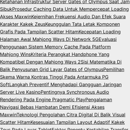
Ketahanan Infrastruktur Server Gates of Olympus Saat Jam
Sibuk
Prosedur Caching Data Untuk Mempercepat Loading
Akses Maxwin
Kejernihan Frekuensi Audio Dan Efek Suara
Karakter Kakek Zeus
Keunggulan Tata Letak Komponen
Grafis Pada Tampilan Scatter Hitam
Kecepatan Loading
Halaman Awal Mahjong Ways Di Network 5G
Evaluasi
Penggunaan Sistem Memory Cache Pada Platform
Mahjong Wins
Kriteria Perangkat Handphone Yang
Kompatibel Dengan Mahjong Ways 2
Sisi Matematika Di
Balik Penyusunan Grid Layar Gates of Olympus
Pemilihan
Skema Warna Kontras Tinggi Pada Antarmuka PG
Soft
Langkah Preventif Menghadapi Gangguan Jaringan
Server Live Kasino
Pentingnya Synchronous Audio
Rendering Pada Engine Pragmatic Play
Pengalaman
Navigasi Bebas Hambatan Demi Efisiensi Akses
Maxwin
Teknologi Pengolahan Citra Digital Di Balik Visual
Scatter Hitam
Kesesuaian Tampilan Layout Adaptif Kakek
Zeus Pada Layar Tablet
Faktor Penentu Kestabilan Transfer