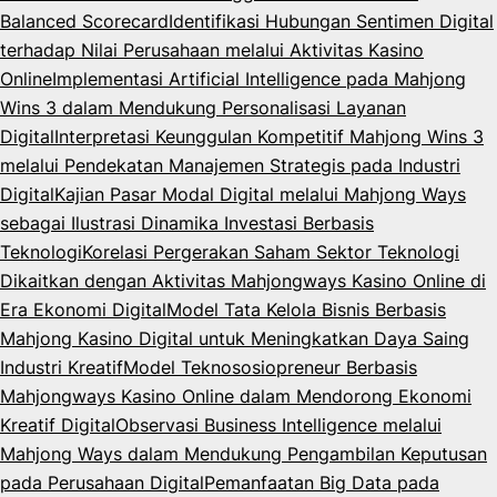
Balanced Scorecard
Identifikasi Hubungan Sentimen Digital
terhadap Nilai Perusahaan melalui Aktivitas Kasino
Online
Implementasi Artificial Intelligence pada Mahjong
Wins 3 dalam Mendukung Personalisasi Layanan
Digital
Interpretasi Keunggulan Kompetitif Mahjong Wins 3
melalui Pendekatan Manajemen Strategis pada Industri
Digital
Kajian Pasar Modal Digital melalui Mahjong Ways
sebagai Ilustrasi Dinamika Investasi Berbasis
Teknologi
Korelasi Pergerakan Saham Sektor Teknologi
Dikaitkan dengan Aktivitas Mahjongways Kasino Online di
Era Ekonomi Digital
Model Tata Kelola Bisnis Berbasis
Mahjong Kasino Digital untuk Meningkatkan Daya Saing
Industri Kreatif
Model Teknososiopreneur Berbasis
Mahjongways Kasino Online dalam Mendorong Ekonomi
Kreatif Digital
Observasi Business Intelligence melalui
Mahjong Ways dalam Mendukung Pengambilan Keputusan
pada Perusahaan Digital
Pemanfaatan Big Data pada