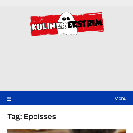
Skip
to
content
Menu
Tag:
Epoisses