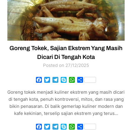
Goreng Tokek, Sajian Ekstrem Yang Masih
Dicari Di Tengah Kota
Posted on 27/12/2025
Facebook
Twitter
Telegram
Skype
WhatsApp
Share
Goreng tokek menjadi kuliner ekstrem yang masih dicari
di tengah kota, penuh kontroversi, mitos, dan rasa yang
bikin penasaran. Di balik gemerlap kuliner modern dan
kafe kekinian, terselip sajian ekstrem yang terus…
Facebook
Twitter
Telegram
Skype
WhatsApp
Share