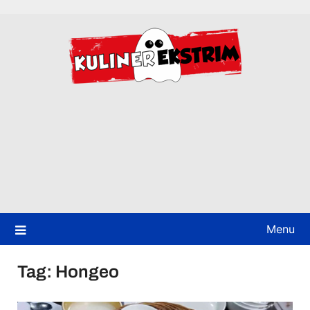
Skip
to
content
Menu
Tag:
Hongeo