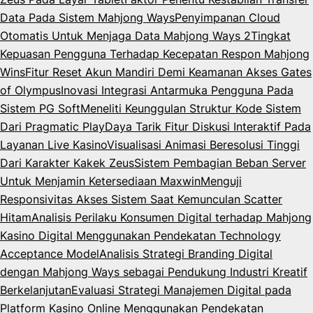
Data Pada Sistem Mahjong Ways
Penyimpanan Cloud
Otomatis Untuk Menjaga Data Mahjong Ways 2
Tingkat
Kepuasan Pengguna Terhadap Kecepatan Respon Mahjong
Wins
Fitur Reset Akun Mandiri Demi Keamanan Akses Gates
of Olympus
Inovasi Integrasi Antarmuka Pengguna Pada
Sistem PG Soft
Meneliti Keunggulan Struktur Kode Sistem
Dari Pragmatic Play
Daya Tarik Fitur Diskusi Interaktif Pada
Layanan Live Kasino
Visualisasi Animasi Beresolusi Tinggi
Dari Karakter Kakek Zeus
Sistem Pembagian Beban Server
Untuk Menjamin Ketersediaan Maxwin
Menguji
Responsivitas Akses Sistem Saat Kemunculan Scatter
Hitam
Analisis Perilaku Konsumen Digital terhadap Mahjong
Kasino Digital Menggunakan Pendekatan Technology
Acceptance Model
Analisis Strategi Branding Digital
dengan Mahjong Ways sebagai Pendukung Industri Kreatif
Berkelanjutan
Evaluasi Strategi Manajemen Digital pada
Platform Kasino Online Menggunakan Pendekatan