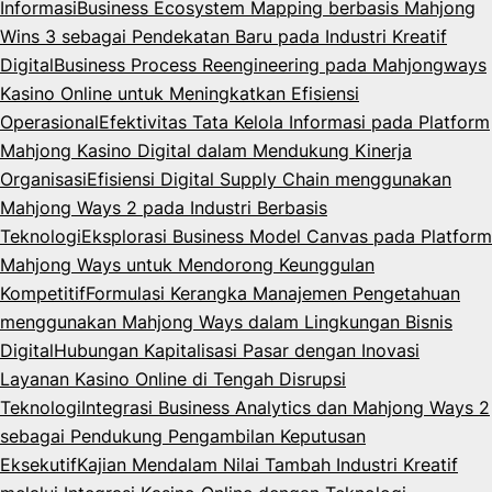
Informasi
Business Ecosystem Mapping berbasis Mahjong
Wins 3 sebagai Pendekatan Baru pada Industri Kreatif
Digital
Business Process Reengineering pada Mahjongways
Kasino Online untuk Meningkatkan Efisiensi
Operasional
Efektivitas Tata Kelola Informasi pada Platform
Mahjong Kasino Digital dalam Mendukung Kinerja
Organisasi
Efisiensi Digital Supply Chain menggunakan
Mahjong Ways 2 pada Industri Berbasis
Teknologi
Eksplorasi Business Model Canvas pada Platform
Mahjong Ways untuk Mendorong Keunggulan
Kompetitif
Formulasi Kerangka Manajemen Pengetahuan
menggunakan Mahjong Ways dalam Lingkungan Bisnis
Digital
Hubungan Kapitalisasi Pasar dengan Inovasi
Layanan Kasino Online di Tengah Disrupsi
Teknologi
Integrasi Business Analytics dan Mahjong Ways 2
sebagai Pendukung Pengambilan Keputusan
Eksekutif
Kajian Mendalam Nilai Tambah Industri Kreatif