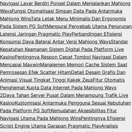
Navigasi Layar Berdiri Ponsel Dalam Menjalankan Mahjong
Ways
Fungsi Otomatisasi Simpan Data Pada Antarmuka
Mahjong Wins
Tata Letak Menu Minimalis Dan Ergonomis
Pada Sistem PG Soft
Mengurai Penyebab Utama Penurunan
Latensi Jaringan Pragmatic Play
Perbandingan Efisiensi
Konsumsi Daya Baterai Antar Versi Mahjong Ways
Standar
Kepatuhan Keamanan Sistem Digital Pada Platform Live
Kasino
Pentingnya Respon Cepat Tombol Navigasi Dalam
Mencapai Maxwin
Manajemen Memori Cache Sistem Saat
Pemrosesan Efek Scatter Hitam
Detail Desain Grafis Dan
Animasi Visual Tingkat Tinggi Kakek Zeus
Fitur Otomatis
Penghemat Kuota Data Internet Pada Mahjong Ways
2
Daya Tahan Server Pusat Dalam Menampung Trafik Live
Kasino
Kustomisasi Antarmuka Pengguna Sesuai Kebutuhan
Pada Platform PG Soft
Kemudahan Aksesibilitas Fitur
Navigasi Utama Pada Mahjong Wins
Pentingnya Efisiensi
Script Engine Utama Garapan Pragmatic Play
Analisis