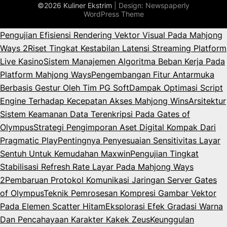
©2026 Kuliner Ekstrim
| Design:
Newspaperly
WordPress Theme
Pengujian Efisiensi Rendering Vektor Visual Pada Mahjong
Ways 2
Riset Tingkat Kestabilan Latensi Streaming Platform
Live Kasino
Sistem Manajemen Algoritma Beban Kerja Pada
Platform Mahjong Ways
Pengembangan Fitur Antarmuka
Berbasis Gestur Oleh Tim PG Soft
Dampak Optimasi Script
Engine Terhadap Kecepatan Akses Mahjong Wins
Arsitektur
Sistem Keamanan Data Terenkripsi Pada Gates of
Olympus
Strategi Pengimporan Aset Digital Kompak Dari
Pragmatic Play
Pentingnya Penyesuaian Sensitivitas Layar
Sentuh Untuk Kemudahan Maxwin
Pengujian Tingkat
Stabilisasi Refresh Rate Layar Pada Mahjong Ways
2
Pembaruan Protokol Komunikasi Jaringan Server Gates
of Olympus
Teknik Pemrosesan Kompresi Gambar Vektor
Pada Elemen Scatter Hitam
Eksplorasi Efek Gradasi Warna
Dan Pencahayaan Karakter Kakek Zeus
Keunggulan