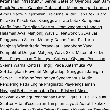
Ketahanan Infrastruktur Server Gates of Olympus Saat Jam
Sibuk
Prosedur Caching Data Untuk Mempercepat Loading
Akses Maxwin
Kejernihan Frekuensi Audio Dan Efek Suara
Karakter Kakek Zeus
Keunggulan Tata Letak Komponen
Grafis Pada Tampilan Scatter Hitam
Kecepatan Loading
Halaman Awal Mahjong Ways Di Network 5G
Evaluasi
Penggunaan Sistem Memory Cache Pada Platform
Mahjong Wins
Kriteria Perangkat Handphone Yang
Kompatibel Dengan Mahjong Ways 2
Sisi Matematika Di
Balik Penyusunan Grid Layar Gates of Olympus
Pemilihan
Skema Warna Kontras Tinggi Pada Antarmuka PG
Soft
Langkah Preventif Menghadapi Gangguan Jaringan
Server Live Kasino
Pentingnya Synchronous Audio
Rendering Pada Engine Pragmatic Play
Pengalaman
Navigasi Bebas Hambatan Demi Efisiensi Akses
Maxwin
Teknologi Pengolahan Citra Digital Di Balik Visual
Scatter Hitam
Kesesuaian Tampilan Layout Adaptif Kakek
Zeus Pada Layar Tablet
Faktor Penentu Kestabilan Transfer