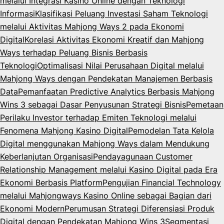
melalui Integrasi Kasino Online dengan Teknologi
Informasi
Klasifikasi Peluang Investasi Saham Teknologi
melalui Aktivitas Mahjong Ways 2 pada Ekonomi
Digital
Korelasi Aktivitas Ekonomi Kreatif dan Mahjong
Ways terhadap Peluang Bisnis Berbasis
Teknologi
Optimalisasi Nilai Perusahaan Digital melalui
Mahjong Ways dengan Pendekatan Manajemen Berbasis
Data
Pemanfaatan Predictive Analytics Berbasis Mahjong
Wins 3 sebagai Dasar Penyusunan Strategi Bisnis
Pemetaan
Perilaku Investor terhadap Emiten Teknologi melalui
Fenomena Mahjong Kasino Digital
Pemodelan Tata Kelola
Digital menggunakan Mahjong Ways dalam Mendukung
Keberlanjutan Organisasi
Pendayagunaan Customer
Relationship Management melalui Kasino Digital pada Era
Ekonomi Berbasis Platform
Pengujian Financial Technology
melalui Mahjongways Kasino Online sebagai Bagian dari
Ekonomi Modern
Perumusan Strategi Diferensiasi Produk
Digital dengan Pendekatan Mahjong Wins 3
Segmentasi