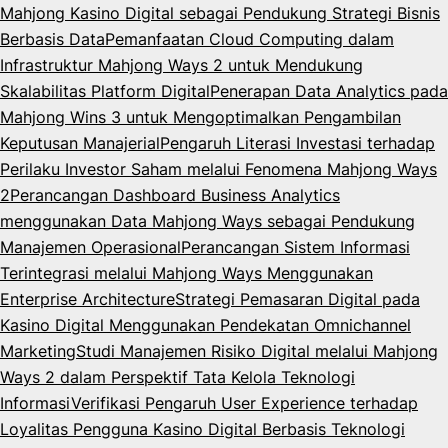
Mahjong Kasino Digital sebagai Pendukung Strategi Bisnis
Berbasis Data
Pemanfaatan Cloud Computing dalam
Infrastruktur Mahjong Ways 2 untuk Mendukung
Skalabilitas Platform Digital
Penerapan Data Analytics pada
Mahjong Wins 3 untuk Mengoptimalkan Pengambilan
Keputusan Manajerial
Pengaruh Literasi Investasi terhadap
Perilaku Investor Saham melalui Fenomena Mahjong Ways
2
Perancangan Dashboard Business Analytics
menggunakan Data Mahjong Ways sebagai Pendukung
Manajemen Operasional
Perancangan Sistem Informasi
Terintegrasi melalui Mahjong Ways Menggunakan
Enterprise Architecture
Strategi Pemasaran Digital pada
Kasino Digital Menggunakan Pendekatan Omnichannel
Marketing
Studi Manajemen Risiko Digital melalui Mahjong
Ways 2 dalam Perspektif Tata Kelola Teknologi
Informasi
Verifikasi Pengaruh User Experience terhadap
Loyalitas Pengguna Kasino Digital Berbasis Teknologi