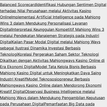
Balanced Scorecard
Identifikasi Hubungan Sentimen Digital
terhadap Nilai Perusahaan melalui Aktivitas Kasino
Online
Implementasi Artificial Intelligence pada Mahjong
Wins 3 dalam Mendukung Personalisasi Layanan
Digital
Interpretasi Keunggulan Kompetitif Mahjong Wins 3
melalui Pendekatan Manajemen Strategis pada Industri
Digital
Kajian Pasar Modal Digital melalui Mahjong Ways
sebagai Ilustrasi Dinamika Investasi Berbasis
Teknologi
Korelasi Pergerakan Saham Sektor Teknologi
Dikaitkan dengan Aktivitas Mahjongways Kasino Online di
Era Ekonomi Digital
Model Tata Kelola Bisnis Berbasis
Mahjong Kasino Digital untuk Meningkatkan Daya Saing
Industri Kreatif
Model Teknososiopreneur Berbasis
Mahjongways Kasino Online dalam Mendorong Ekonomi
Kreatif Digital
Observasi Business Intelligence melalui
Mahjong Ways dalam Mendukung Pengambilan Keputusan
pada Perusahaan Digital
Pemanfaatan Big Data pada