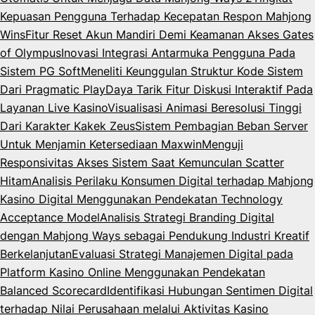
Kepuasan Pengguna Terhadap Kecepatan Respon Mahjong
Wins
Fitur Reset Akun Mandiri Demi Keamanan Akses Gates
of Olympus
Inovasi Integrasi Antarmuka Pengguna Pada
Sistem PG Soft
Meneliti Keunggulan Struktur Kode Sistem
Dari Pragmatic Play
Daya Tarik Fitur Diskusi Interaktif Pada
Layanan Live Kasino
Visualisasi Animasi Beresolusi Tinggi
Dari Karakter Kakek Zeus
Sistem Pembagian Beban Server
Untuk Menjamin Ketersediaan Maxwin
Menguji
Responsivitas Akses Sistem Saat Kemunculan Scatter
Hitam
Analisis Perilaku Konsumen Digital terhadap Mahjong
Kasino Digital Menggunakan Pendekatan Technology
Acceptance Model
Analisis Strategi Branding Digital
dengan Mahjong Ways sebagai Pendukung Industri Kreatif
Berkelanjutan
Evaluasi Strategi Manajemen Digital pada
Platform Kasino Online Menggunakan Pendekatan
Balanced Scorecard
Identifikasi Hubungan Sentimen Digital
terhadap Nilai Perusahaan melalui Aktivitas Kasino