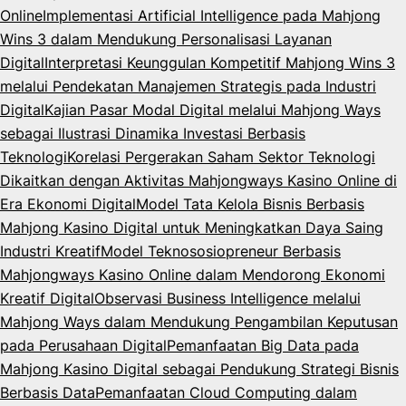
Online
Implementasi Artificial Intelligence pada Mahjong
Wins 3 dalam Mendukung Personalisasi Layanan
Digital
Interpretasi Keunggulan Kompetitif Mahjong Wins 3
melalui Pendekatan Manajemen Strategis pada Industri
Digital
Kajian Pasar Modal Digital melalui Mahjong Ways
sebagai Ilustrasi Dinamika Investasi Berbasis
Teknologi
Korelasi Pergerakan Saham Sektor Teknologi
Dikaitkan dengan Aktivitas Mahjongways Kasino Online di
Era Ekonomi Digital
Model Tata Kelola Bisnis Berbasis
Mahjong Kasino Digital untuk Meningkatkan Daya Saing
Industri Kreatif
Model Teknososiopreneur Berbasis
Mahjongways Kasino Online dalam Mendorong Ekonomi
Kreatif Digital
Observasi Business Intelligence melalui
Mahjong Ways dalam Mendukung Pengambilan Keputusan
pada Perusahaan Digital
Pemanfaatan Big Data pada
Mahjong Kasino Digital sebagai Pendukung Strategi Bisnis
Berbasis Data
Pemanfaatan Cloud Computing dalam