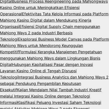
Digital
Business Process Reengineering pada Mahjongways
Kasino Online untuk Meningkatkan Efisiensi
Operasional
Efektivitas Tata Kelola Informasi pada Platform
Mahjong Kasino Digital dalam Mendukung Kinerja
Organisasi
Efisiensi Digital Supply Chain menggunakan
Mahjong Ways 2 pada Industri Berbasis
Teknologi
Eksplorasi Business Model Canvas pada Platform
Mahjong Ways untuk Mendorong Keunggulan
Kompetitif
Formulasi Kerangka Manajemen Pengetahuan
menggunakan Mahjong Ways dalam Lingkungan Bisnis
Digital
Hubungan Kapitalisasi Pasar dengan Inovasi
Layanan Kasino Online di Tengah Disrupsi
Teknologi
Integrasi Business Analytics dan Mahjong Ways 2
sebagai Pendukung Pengambilan Keputusan
Eksekutif
Kajian Mendalam Nilai Tambah Industri Kreatif
melalui Integrasi Kasino Online dengan Teknologi
Informasi
Klasifikasi Peluang Investasi Saham Teknologi
melalui Aktivitas Mahjong Ways 2 pada Ekonomi