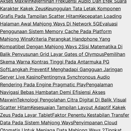
Akses Maxwin
Kejernihan Frekuensi Audio Dan Efek Suara
Karakter Kakek Zeus
Keunggulan Tata Letak Komponen
Grafis Pada Tampilan Scatter Hitam
Kecepatan Loading
Halaman Awal Mahjong Ways Di Network 5G
Evaluasi
Penggunaan Sistem Memory Cache Pada Platform
Mahjong Wins
Kriteria Perangkat Handphone Yang
Kompatibel Dengan Mahjong Ways 2
Sisi Matematika Di
Balik Penyusunan Grid Layar Gates of Olympus
Pemilihan
Skema Warna Kontras Tinggi Pada Antarmuka PG
Soft
Langkah Preventif Menghadapi Gangguan Jaringan
Server Live Kasino
Pentingnya Synchronous Audio
Rendering Pada Engine Pragmatic Play
Pengalaman
Navigasi Bebas Hambatan Demi Efisiensi Akses
Maxwin
Teknologi Pengolahan Citra Digital Di Balik Visual
Scatter Hitam
Kesesuaian Tampilan Layout Adaptif Kakek
Zeus Pada Layar Tablet
Faktor Penentu Kestabilan Transfer
Data Pada Sistem Mahjong Ways
Penyimpanan Cloud
Otomatis Untuk Menjaga Data Mahjong Ways 2
Tingkat