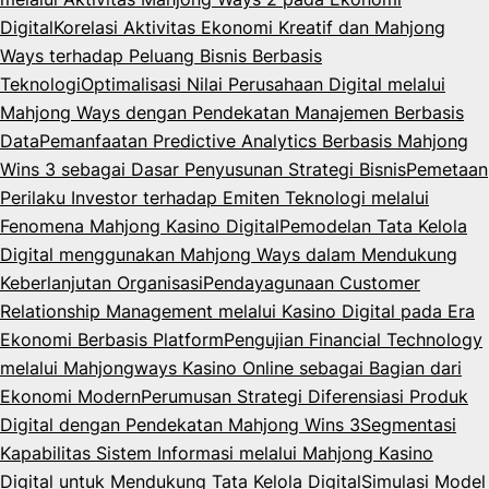
Digital
Korelasi Aktivitas Ekonomi Kreatif dan Mahjong
Ways terhadap Peluang Bisnis Berbasis
Teknologi
Optimalisasi Nilai Perusahaan Digital melalui
Mahjong Ways dengan Pendekatan Manajemen Berbasis
Data
Pemanfaatan Predictive Analytics Berbasis Mahjong
Wins 3 sebagai Dasar Penyusunan Strategi Bisnis
Pemetaan
Perilaku Investor terhadap Emiten Teknologi melalui
Fenomena Mahjong Kasino Digital
Pemodelan Tata Kelola
Digital menggunakan Mahjong Ways dalam Mendukung
Keberlanjutan Organisasi
Pendayagunaan Customer
Relationship Management melalui Kasino Digital pada Era
Ekonomi Berbasis Platform
Pengujian Financial Technology
melalui Mahjongways Kasino Online sebagai Bagian dari
Ekonomi Modern
Perumusan Strategi Diferensiasi Produk
Digital dengan Pendekatan Mahjong Wins 3
Segmentasi
Kapabilitas Sistem Informasi melalui Mahjong Kasino
Digital untuk Mendukung Tata Kelola Digital
Simulasi Model