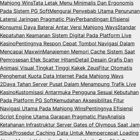
Mahjong Wins
Tata Letak Menu Minimalis Dan Ergonomis
Pada Sistem PG Soft
Mengurai Penyebab Utama Penurunan
Latensi Jaringan Pragmatic Play
Perbandingan Efisiensi
Konsumsi Daya Baterai Antar Versi Mahjong Ways
Standar
Kepatuhan Keamanan Sistem Digital Pada Platform Live
Kasino
Pentingnya Respon Cepat Tombol Navigasi Dalam
Mencapai Maxwin
Manajemen Memori Cache Sistem Saat
Pemrosesan Efek Scatter Hitam
Detail Desain Grafis Dan
Animasi Visual Tingkat Tinggi Kakek Zeus
Fitur Otomatis
Penghemat Kuota Data Internet Pada Mahjong Ways
2
Daya Tahan Server Pusat Dalam Menampung Trafik Live
Kasino
Kustomisasi Antarmuka Pengguna Sesuai Kebutuhan
Pada Platform PG Soft
Kemudahan Aksesibilitas Fitur
Navigasi Utama Pada Mahjong Wins
Pentingnya Efisiensi
Script Engine Utama Garapan Pragmatic Play
Analisis
Ketahanan Infrastruktur Server Gates of Olympus Saat Jam
Sibuk
Prosedur Caching Data Untuk Mempercepat Loading