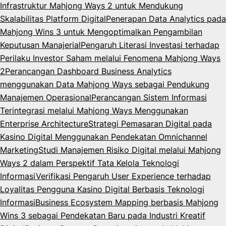
Infrastruktur Mahjong Ways 2 untuk Mendukung
Skalabilitas Platform Digital
Penerapan Data Analytics pada
Mahjong Wins 3 untuk Mengoptimalkan Pengambilan
Keputusan Manajerial
Pengaruh Literasi Investasi terhadap
Perilaku Investor Saham melalui Fenomena Mahjong Ways
2
Perancangan Dashboard Business Analytics
menggunakan Data Mahjong Ways sebagai Pendukung
Manajemen Operasional
Perancangan Sistem Informasi
Terintegrasi melalui Mahjong Ways Menggunakan
Enterprise Architecture
Strategi Pemasaran Digital pada
Kasino Digital Menggunakan Pendekatan Omnichannel
Marketing
Studi Manajemen Risiko Digital melalui Mahjong
Ways 2 dalam Perspektif Tata Kelola Teknologi
Informasi
Verifikasi Pengaruh User Experience terhadap
Loyalitas Pengguna Kasino Digital Berbasis Teknologi
Informasi
Business Ecosystem Mapping berbasis Mahjong
Wins 3 sebagai Pendekatan Baru pada Industri Kreatif