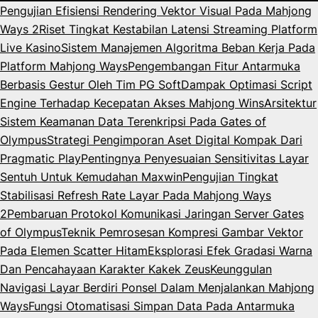
Pengujian Efisiensi Rendering Vektor Visual Pada Mahjong
Ways 2
Riset Tingkat Kestabilan Latensi Streaming Platform
Live Kasino
Sistem Manajemen Algoritma Beban Kerja Pada
Platform Mahjong Ways
Pengembangan Fitur Antarmuka
Berbasis Gestur Oleh Tim PG Soft
Dampak Optimasi Script
Engine Terhadap Kecepatan Akses Mahjong Wins
Arsitektur
Sistem Keamanan Data Terenkripsi Pada Gates of
Olympus
Strategi Pengimporan Aset Digital Kompak Dari
Pragmatic Play
Pentingnya Penyesuaian Sensitivitas Layar
Sentuh Untuk Kemudahan Maxwin
Pengujian Tingkat
Stabilisasi Refresh Rate Layar Pada Mahjong Ways
2
Pembaruan Protokol Komunikasi Jaringan Server Gates
of Olympus
Teknik Pemrosesan Kompresi Gambar Vektor
Pada Elemen Scatter Hitam
Eksplorasi Efek Gradasi Warna
Dan Pencahayaan Karakter Kakek Zeus
Keunggulan
Navigasi Layar Berdiri Ponsel Dalam Menjalankan Mahjong
Ways
Fungsi Otomatisasi Simpan Data Pada Antarmuka