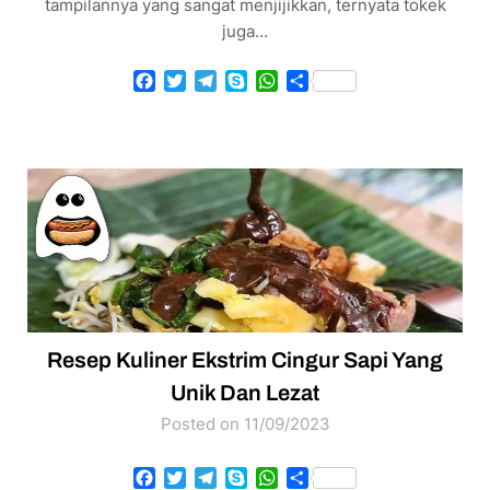
tampilannya yang sangat menjijikkan, ternyata tokek
juga…
Facebook
Twitter
Telegram
Skype
WhatsApp
Share
Resep Kuliner Ekstrim Cingur Sapi Yang
Unik Dan Lezat
Posted on 11/09/2023
Facebook
Twitter
Telegram
Skype
WhatsApp
Share