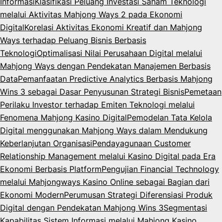
Informasi
Klasifikasi Peluang Investasi Saham Teknologi
melalui Aktivitas Mahjong Ways 2 pada Ekonomi
Digital
Korelasi Aktivitas Ekonomi Kreatif dan Mahjong
Ways terhadap Peluang Bisnis Berbasis
Teknologi
Optimalisasi Nilai Perusahaan Digital melalui
Mahjong Ways dengan Pendekatan Manajemen Berbasis
Data
Pemanfaatan Predictive Analytics Berbasis Mahjong
Wins 3 sebagai Dasar Penyusunan Strategi Bisnis
Pemetaan
Perilaku Investor terhadap Emiten Teknologi melalui
Fenomena Mahjong Kasino Digital
Pemodelan Tata Kelola
Digital menggunakan Mahjong Ways dalam Mendukung
Keberlanjutan Organisasi
Pendayagunaan Customer
Relationship Management melalui Kasino Digital pada Era
Ekonomi Berbasis Platform
Pengujian Financial Technology
melalui Mahjongways Kasino Online sebagai Bagian dari
Ekonomi Modern
Perumusan Strategi Diferensiasi Produk
Digital dengan Pendekatan Mahjong Wins 3
Segmentasi
Kapabilitas Sistem Informasi melalui Mahjong Kasino