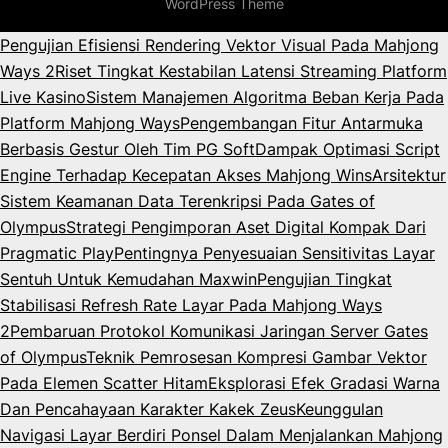
WordPress Theme
Pengujian Efisiensi Rendering Vektor Visual Pada Mahjong
Ways 2
Riset Tingkat Kestabilan Latensi Streaming Platform
Live Kasino
Sistem Manajemen Algoritma Beban Kerja Pada
Platform Mahjong Ways
Pengembangan Fitur Antarmuka
Berbasis Gestur Oleh Tim PG Soft
Dampak Optimasi Script
Engine Terhadap Kecepatan Akses Mahjong Wins
Arsitektur
Sistem Keamanan Data Terenkripsi Pada Gates of
Olympus
Strategi Pengimporan Aset Digital Kompak Dari
Pragmatic Play
Pentingnya Penyesuaian Sensitivitas Layar
Sentuh Untuk Kemudahan Maxwin
Pengujian Tingkat
Stabilisasi Refresh Rate Layar Pada Mahjong Ways
2
Pembaruan Protokol Komunikasi Jaringan Server Gates
of Olympus
Teknik Pemrosesan Kompresi Gambar Vektor
Pada Elemen Scatter Hitam
Eksplorasi Efek Gradasi Warna
Dan Pencahayaan Karakter Kakek Zeus
Keunggulan
Navigasi Layar Berdiri Ponsel Dalam Menjalankan Mahjong