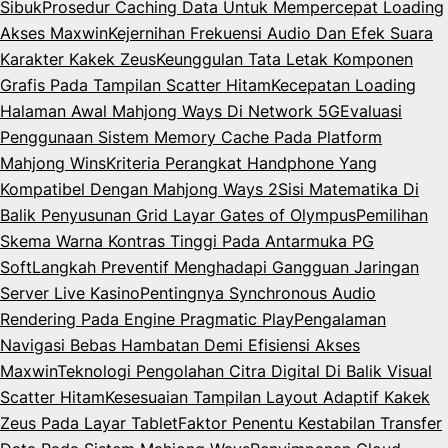
Sibuk
Prosedur Caching Data Untuk Mempercepat Loading
Akses Maxwin
Kejernihan Frekuensi Audio Dan Efek Suara
Karakter Kakek Zeus
Keunggulan Tata Letak Komponen
Grafis Pada Tampilan Scatter Hitam
Kecepatan Loading
Halaman Awal Mahjong Ways Di Network 5G
Evaluasi
Penggunaan Sistem Memory Cache Pada Platform
Mahjong Wins
Kriteria Perangkat Handphone Yang
Kompatibel Dengan Mahjong Ways 2
Sisi Matematika Di
Balik Penyusunan Grid Layar Gates of Olympus
Pemilihan
Skema Warna Kontras Tinggi Pada Antarmuka PG
Soft
Langkah Preventif Menghadapi Gangguan Jaringan
Server Live Kasino
Pentingnya Synchronous Audio
Rendering Pada Engine Pragmatic Play
Pengalaman
Navigasi Bebas Hambatan Demi Efisiensi Akses
Maxwin
Teknologi Pengolahan Citra Digital Di Balik Visual
Scatter Hitam
Kesesuaian Tampilan Layout Adaptif Kakek
Zeus Pada Layar Tablet
Faktor Penentu Kestabilan Transfer