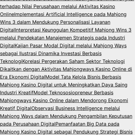
terhadap Nilai Perusahaan melalui Aktivitas Kasino
Online
Implementasi Artificial Intelligence pada Mahjong
Wins 3 dalam Mendukung Personalisasi Layanan
Digital
Interpretasi Keunggulan Kompetitif Mahjong Wins 3
melalui Pendekatan Manajemen Strategis pada Industri
Digital
Kajian Pasar Modal Digital melalui Mahjong Ways
sebagai Ilustrasi Dinamika Investasi Berbasis
Teknologi
Korelasi Pergerakan Saham Sektor Teknologi
Dikaitkan dengan Aktivitas Mahjongways Kasino Online di
Era Ekonomi Digital
Model Tata Kelola Bisnis Berbasis
Mahjong Kasino Digital untuk Meningkatkan Daya Saing
Industri Kreatif
Model Teknososiopreneur Berbasis
Mahjongways Kasino Online dalam Mendorong Ekonomi
Kreatif Digital
Observasi Business Intelligence melalui
Mahjong Ways dalam Mendukung Pengambilan Keputusan
pada Perusahaan Digital
Pemanfaatan Big Data pada
Mahjong Kasino Digital sebagai Pendukung Strategi Bisnis