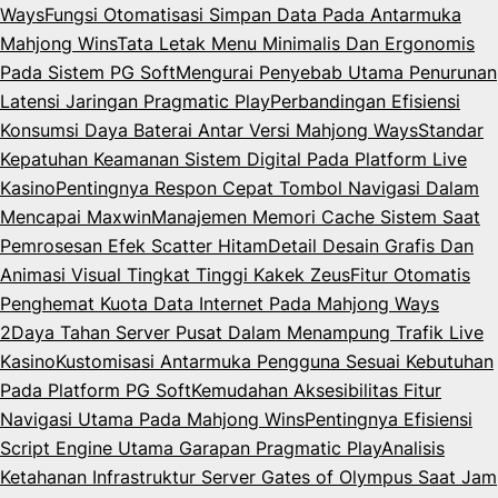
Ways
Fungsi Otomatisasi Simpan Data Pada Antarmuka
Mahjong Wins
Tata Letak Menu Minimalis Dan Ergonomis
Pada Sistem PG Soft
Mengurai Penyebab Utama Penurunan
Latensi Jaringan Pragmatic Play
Perbandingan Efisiensi
Konsumsi Daya Baterai Antar Versi Mahjong Ways
Standar
Kepatuhan Keamanan Sistem Digital Pada Platform Live
Kasino
Pentingnya Respon Cepat Tombol Navigasi Dalam
Mencapai Maxwin
Manajemen Memori Cache Sistem Saat
Pemrosesan Efek Scatter Hitam
Detail Desain Grafis Dan
Animasi Visual Tingkat Tinggi Kakek Zeus
Fitur Otomatis
Penghemat Kuota Data Internet Pada Mahjong Ways
2
Daya Tahan Server Pusat Dalam Menampung Trafik Live
Kasino
Kustomisasi Antarmuka Pengguna Sesuai Kebutuhan
Pada Platform PG Soft
Kemudahan Aksesibilitas Fitur
Navigasi Utama Pada Mahjong Wins
Pentingnya Efisiensi
Script Engine Utama Garapan Pragmatic Play
Analisis
Ketahanan Infrastruktur Server Gates of Olympus Saat Jam