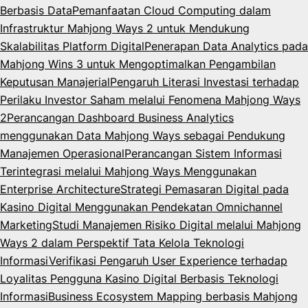
Berbasis Data
Pemanfaatan Cloud Computing dalam
Infrastruktur Mahjong Ways 2 untuk Mendukung
Skalabilitas Platform Digital
Penerapan Data Analytics pada
Mahjong Wins 3 untuk Mengoptimalkan Pengambilan
Keputusan Manajerial
Pengaruh Literasi Investasi terhadap
Perilaku Investor Saham melalui Fenomena Mahjong Ways
2
Perancangan Dashboard Business Analytics
menggunakan Data Mahjong Ways sebagai Pendukung
Manajemen Operasional
Perancangan Sistem Informasi
Terintegrasi melalui Mahjong Ways Menggunakan
Enterprise Architecture
Strategi Pemasaran Digital pada
Kasino Digital Menggunakan Pendekatan Omnichannel
Marketing
Studi Manajemen Risiko Digital melalui Mahjong
Ways 2 dalam Perspektif Tata Kelola Teknologi
Informasi
Verifikasi Pengaruh User Experience terhadap
Loyalitas Pengguna Kasino Digital Berbasis Teknologi
Informasi
Business Ecosystem Mapping berbasis Mahjong