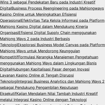
Wins 3 sebagai Pendekatan Baru pada Industri Kreatif
Digital
Business Process Reengineering pada Mahjongways
Kasino Online untuk Meningkatkan Efisiensi
Operasional
Efektivitas Tata Kelola Informasi pada Platform
Mahjong Kasino Digital dalam Mendukung Kinerja
Organisasi
Efisiensi Digital Supply Chain menggunakan
Mahjong Ways 2 pada Industri Berbasis
Teknologi
Eksplorasi Business Model Canvas pada Platform
Mahjong Ways untuk Mendorong Keunggulan
Kompetitif
Formulasi Kerangka Manajemen Pengetahuan
menggunakan Mahjong Ways dalam Lingkungan Bisnis
Digital
Hubungan Kapitalisasi Pasar dengan Inovasi
Layanan Kasino Online di Tengah Disrupsi
Teknologi
Integrasi Business Analytics dan Mahjong Ways 2
sebagai Pendukung Pengambilan Keputusan
Eksekutif
Kajian Mendalam Nilai Tambah Industri Kreatif
melalui Integrasi Kasino Online dengan Teknologi