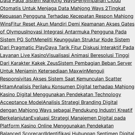
Data Pada Sistem Mahjong Ways
Penyimpanan Cloud
Otomatis Untuk Menjaga Data Mahjong Ways 2
Tingkat
Kepuasan Pengguna Terhadap Kecepatan Respon Mahjong
Wins
Fitur Reset Akun Mandiri Demi Keamanan Akses Gates
of Olympus
Inovasi Integrasi Antarmuka Pengguna Pada
Sistem PG Soft
Meneliti Keunggulan Struktur Kode Sistem
Dari Pragmatic Play
Daya Tarik Fitur Diskusi Interaktif Pada
Layanan Live Kasino
Visualisasi Animasi Beresolusi Tinggi
Dari Karakter Kakek Zeus
Sistem Pembagian Beban Server
Untuk Menjamin Ketersediaan Maxwin
Menguji
Responsivitas Akses Sistem Saat Kemunculan Scatter
Hitam
Analisis Perilaku Konsumen Digital terhadap Mahjong
Kasino Digital Menggunakan Pendekatan Technology
Acceptance Model
Analisis Strategi Branding Digital
dengan Mahjong Ways sebagai Pendukung Industri Kreatif
Berkelanjutan
Evaluasi Strategi Manajemen Digital pada
Platform Kasino Online Menggunakan Pendekatan
Balanced Scorecard
Identifikasi Hubungan Sentimen Digital