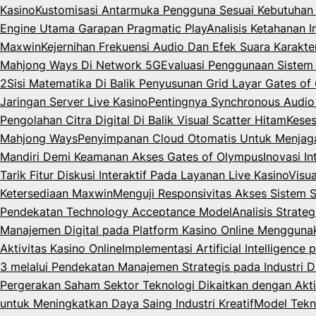
Kasino
Kustomisasi Antarmuka Pengguna Sesuai Kebutuhan 
Engine Utama Garapan Pragmatic Play
Analisis Ketahanan 
Maxwin
Kejernihan Frekuensi Audio Dan Efek Suara Karakt
Mahjong Ways Di Network 5G
Evaluasi Penggunaan Siste
2
Sisi Matematika Di Balik Penyusunan Grid Layar Gates o
Jaringan Server Live Kasino
Pentingnya Synchronous Audio
Pengolahan Citra Digital Di Balik Visual Scatter Hitam
Keses
Mahjong Ways
Penyimpanan Cloud Otomatis Untuk Menjag
Mandiri Demi Keamanan Akses Gates of Olympus
Inovasi I
Tarik Fitur Diskusi Interaktif Pada Layanan Live Kasino
Visua
Ketersediaan Maxwin
Menguji Responsivitas Akses Sistem 
Pendekatan Technology Acceptance Model
Analisis Strate
Manajemen Digital pada Platform Kasino Online Menggun
Aktivitas Kasino Online
Implementasi Artificial Intelligenc
3 melalui Pendekatan Manajemen Strategis pada Industri Di
Pergerakan Saham Sektor Teknologi Dikaitkan dengan Akti
untuk Meningkatkan Daya Saing Industri Kreatif
Model Tekn