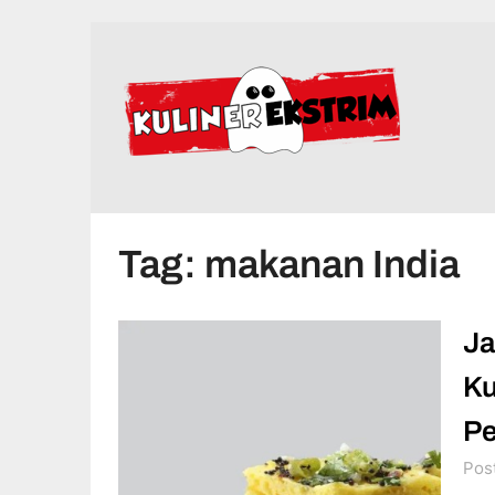
Skip
to
content
Tag:
makanan India
Ja
Ku
Pe
Pos