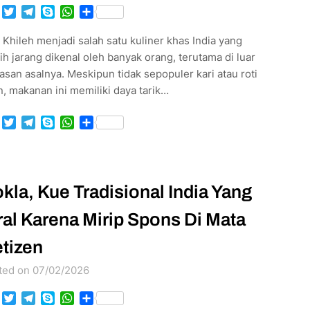
Facebook
Twitter
Telegram
Skype
WhatsApp
Share
Khileh menjadi salah satu kuliner khas India yang
h jarang dikenal oleh banyak orang, terutama di luar
san asalnya. Meskipun tidak sepopuler kari atau roti
, makanan ini memiliki daya tarik…
Facebook
Twitter
Telegram
Skype
WhatsApp
Share
kla, Kue Tradisional India Yang
ral Karena Mirip Spons Di Mata
tizen
ted on 07/02/2026
Facebook
Twitter
Telegram
Skype
WhatsApp
Share