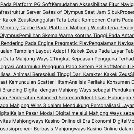
Pada Platform PG Soft
Kemudahan Aksesibilitas Fitur Nav
Infrastruktur Server Gates of Olympus Saat Jam Sibuk
Prose
er Kakek Zeus
Keunggulan Tata Letak Komponen Grafis Pada
m Memory Cache Pada Platform Mahjong Wins
Kriteria Per
f Olympus
Pemilihan Skema Warna Kontras Tinggi Pada Anta
 Rendering Pada Engine Pragmatic Play
Pengalaman Navigas
uaian Tampilan Layout Adaptif Kakek Zeus Pada Layar Tab
a Data Mahjong Ways 2
Tingkat Kepuasan Pengguna Terha
ntegrasi Antarmuka Pengguna Pada Sistem PG Soft
Meneliti
lisasi Animasi Beresolusi Tinggi Dari Karakter Kakek Zeus
S
Saat Kemunculan Scatter Hitam
Analisis Perilaku Konsumen 
gi Branding Digital dengan Mahjong Ways sebagai Pendukung 
akan Pendekatan Balanced Scorecard
Identifikasi Hubungan 
e pada Mahjong Wins 3 dalam Mendukung Personalisasi Layan
gital
Kajian Pasar Modal Digital melalui Mahjong Ways sebag
vitas Mahjongways Kasino Online di Era Ekonomi Digital
Mo
ososiopreneur Berbasis Mahjongways Kasino Online dalam 