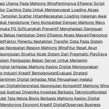
igasi Utama Pada Mahjong Wins
Pentingnya Efisiensi Script
dur Caching Data Untuk Mempercepat Loading Akses
 Tampilan Scatter Hitam
Kecepatan Loading Halaman Awal
angkat Handphone Yang Kompatibel Dengan Mahjong Ways
rmuka PG Soft
Langkah Preventif Menghadapi Gangguan
i Bebas Hambatan Demi Efisiensi Akses Maxwin
Teknologi
let
Faktor Penentu Kestabilan Transfer Data Pada Sistem
dap Kecepatan Respon Mahjong Wins
Fitur Reset Akun
 Keunggulan Struktur Kode Sistem Dari Pragmatic Play
Daya
istem Pembagian Beban Server Untuk Menjamin
Digital terhadap Mahjong Kasino Digital Menggunakan
Industri Kreatif Berkelanjutan
Evaluasi Strategi
Sentimen Digital terhadap Nilai Perusahaan melalui
an Digital
Interpretasi Keunggulan Kompetitif Mahjong Wins
ai Ilustrasi Dinamika Investasi Berbasis Teknologi
Korelasi
del Tata Kelola Bisnis Berbasis Mahjong Kasino Digital
Mendorong Ekonomi Kreatif Digital
Observasi Business