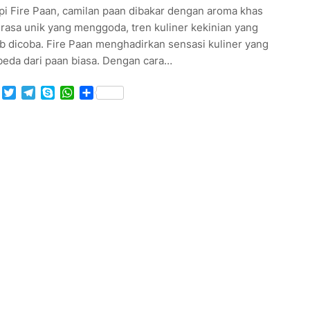
pi Fire Paan, camilan paan dibakar dengan aroma khas
rasa unik yang menggoda, tren kuliner kekinian yang
b dicoba. Fire Paan menghadirkan sensasi kuliner yang
beda dari paan biasa. Dengan cara…
Facebook
Twitter
Telegram
Skype
WhatsApp
Share