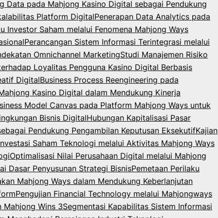
g Data pada Mahjong Kasino Digital sebagai Pendukung
abilitas Platform Digital
Penerapan Data Analytics pada
laku Investor Saham melalui Fenomena Mahjong Ways
sional
Perancangan Sistem Informasi Terintegrasi melalui
endekatan Omnichannel Marketing
Studi Manajemen Risiko
terhadap Loyalitas Pengguna Kasino Digital Berbasis
tif Digital
Business Process Reengineering pada
m Mahjong Kasino Digital dalam Mendukung Kinerja
usiness Model Canvas pada Platform Mahjong Ways untuk
gkungan Bisnis Digital
Hubungan Kapitalisasi Pasar
 sebagai Pendukung Pengambilan Keputusan Eksekutif
Kajian
 Investasi Saham Teknologi melalui Aktivitas Mahjong Ways
ogi
Optimalisasi Nilai Perusahaan Digital melalui Mahjong
ai Dasar Penyusunan Strategi Bisnis
Pemetaan Perilaku
nakan Mahjong Ways dalam Mendukung Keberlanjutan
form
Pengujian Financial Technology melalui Mahjongways
an Mahjong Wins 3
Segmentasi Kapabilitas Sistem Informasi