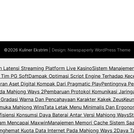
©2026 Kuliner Ekstrim
| Design:
Newspaperly WordPress Theme
an Latensi Streaming Platform Live Kasino
Sistem Manajemen
 Tim PG Soft
Dampak Optimasi Script Engine Terhadap Kec
ran Aset Digital Kompak Dari Pragmatic Play
Pentingnya Pe
Pada Mahjong Ways 2
Pembaruan Protokol Komunikasi Jaring
k Gradasi Warna Dan Pencahayaan Karakter Kakek Zeus
Keun
rmuka Mahjong Wins
Tata Letak Menu Minimalis Dan Ergono
isiensi Konsumsi Daya Baterai Antar Versi Mahjong Ways
St
lam Mencapai Maxwin
Manajemen Memori Cache Sistem Saat
enghemat Kuota Data Internet Pada Mahjong Ways 2
Daya T