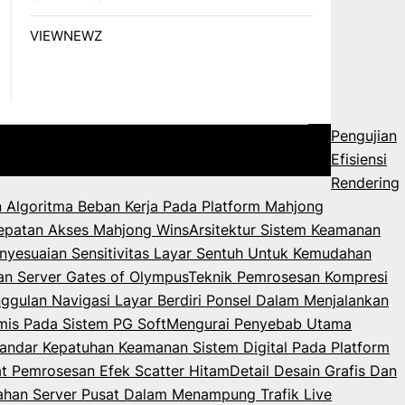
VIEWNEWZ
Pengujian
Efisiensi
Rendering
 Algoritma Beban Kerja Pada Platform Mahjong
epatan Akses Mahjong Wins
Arsitektur Sistem Keamanan
nyesuaian Sensitivitas Layar Sentuh Untuk Kemudahan
an Server Gates of Olympus
Teknik Pemrosesan Kompresi
ggulan Navigasi Layar Berdiri Ponsel Dalam Menjalankan
mis Pada Sistem PG Soft
Mengurai Penyebab Utama
andar Kepatuhan Keamanan Sistem Digital Pada Platform
 Pemrosesan Efek Scatter Hitam
Detail Desain Grafis Dan
ahan Server Pusat Dalam Menampung Trafik Live