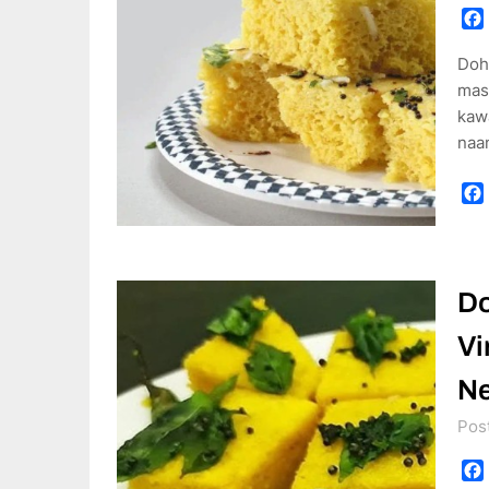
Doh 
masi
kawa
naan
Do
Vi
Ne
Pos