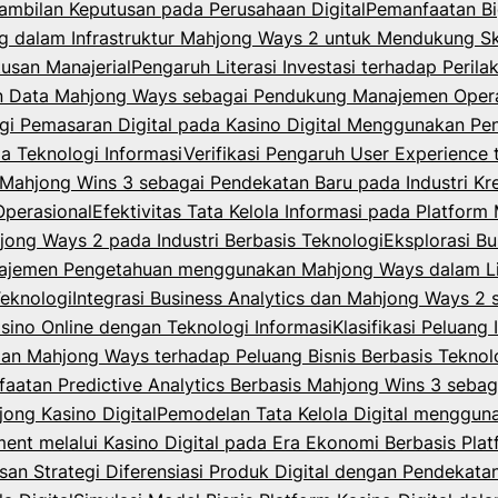
ambilan Keputusan pada Perusahaan Digital
Pemanfaatan Bi
dalam Infrastruktur Mahjong Ways 2 untuk Mendukung Skal
usan Manajerial
Pengaruh Literasi Investasi terhadap Peri
n Data Mahjong Ways sebagai Pendukung Manajemen Opera
egi Pemasaran Digital pada Kasino Digital Menggunakan P
la Teknologi Informasi
Verifikasi Pengaruh User Experience 
ahjong Wins 3 sebagai Pendekatan Baru pada Industri Krea
Operasional
Efektivitas Tata Kelola Informasi pada Platfor
jong Ways 2 pada Industri Berbasis Teknologi
Eksplorasi B
ajemen Pengetahuan menggunakan Mahjong Ways dalam Lin
Teknologi
Integrasi Business Analytics dan Mahjong Ways 2
asino Online dengan Teknologi Informasi
Klasifikasi Peluang
 dan Mahjong Ways terhadap Peluang Bisnis Berbasis Teknol
aatan Predictive Analytics Berbasis Mahjong Wins 3 sebag
ong Kasino Digital
Pemodelan Tata Kelola Digital menggu
t melalui Kasino Digital pada Era Ekonomi Berbasis Plat
an Strategi Diferensiasi Produk Digital dengan Pendekat