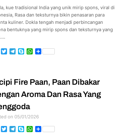
a, kue tradisional India yang unik mirip spons, viral di
nesia, Rasa dan teksturnya bikin penasaran para
nta kuliner. Dokla tengah menjadi perbincangan
ena bentuknya yang mirip spons dan teksturnya yang
k….
Facebook
Twitter
Telegram
Skype
WhatsApp
Share
cipi Fire Paan, Paan Dibakar
ngan Aroma Dan Rasa Yang
enggoda
ted on 05/01/2026
Facebook
Twitter
Telegram
Skype
WhatsApp
Share