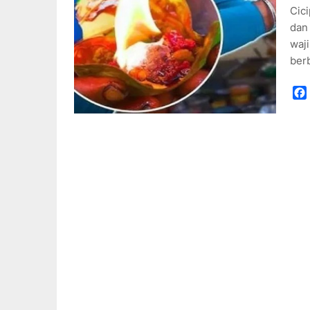
Cici
dan 
waji
ber