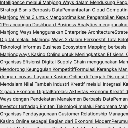
Intelligence melalui Mahjong Ways dalam Mendukung Peng
Strategi Bisnis Berbasis Data
Pemanfaatan Cloud Computing 
Mahjong Wins 3 untuk Mengoptimalkan Pengambilan Keput
2
Perancangan Dashboard Business Analytics menggunaka
Mahjong Ways Menggunakan Enterprise Architecture
Strat
Digital melalui Mahjong Ways 2 dalam Perspektif Tata Kelo
Teknologi Informasi
Business Ecosystem Mapping berbasis M
Mahjongways Kasino Online untuk Meningkatkan Efisiensi 
Organisasi
Efisiensi Digital Supply Chain menggunakan Mah
Mendorong Keunggulan Kompetitif
Formulasi Kerangka Man
dengan Inovasi Layanan Kasino Online di Tengah Disrupsi 
Mendalam Nilai Tambah Industri Kreatif melalui Integrasi K
2 pada Ekonomi Digital
Korelasi Aktivitas Ekonomi Kreatif
Ways dengan Pendekatan Manajemen Berbasis Data
Pemanf
Investor terhadap Emiten Teknologi melalui Fenomena Mahj
Organisasi
Pendayagunaan Customer Relationship Managemen
Kasino Online sebagai Bagian dari Ekonomi Modern
Perumus