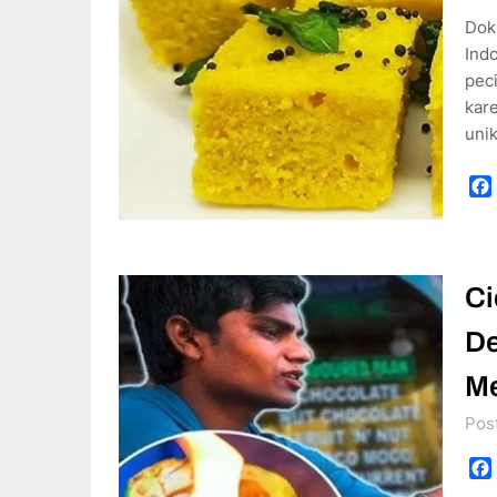
Dokl
Indo
peci
kar
uni
Ci
De
M
Pos