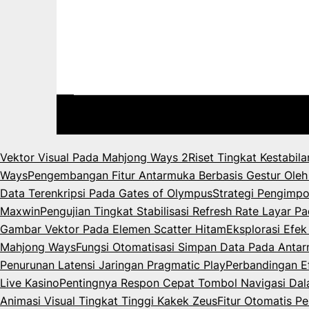
Vektor Visual Pada Mahjong Ways 2
Riset Tingkat Kestabil
Ways
Pengembangan Fitur Antarmuka Berbasis Gestur Oleh
Data Terenkripsi Pada Gates of Olympus
Strategi Pengimpo
Maxwin
Pengujian Tingkat Stabilisasi Refresh Rate Layar 
Gambar Vektor Pada Elemen Scatter Hitam
Eksplorasi Efe
Mahjong Ways
Fungsi Otomatisasi Simpan Data Pada Anta
Penurunan Latensi Jaringan Pragmatic Play
Perbandingan Ef
Live Kasino
Pentingnya Respon Cepat Tombol Navigasi Da
Animasi Visual Tingkat Tinggi Kakek Zeus
Fitur Otomatis P