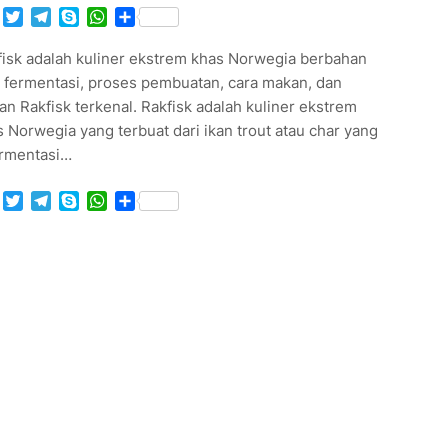
Facebook
Twitter
Telegram
Skype
WhatsApp
Share
fisk adalah kuliner ekstrem khas Norwegia berbahan
n fermentasi, proses pembuatan, cara makan, dan
an Rakfisk terkenal. Rakfisk adalah kuliner ekstrem
 Norwegia yang terbuat dari ikan trout atau char yang
ermentasi…
Facebook
Twitter
Telegram
Skype
WhatsApp
Share