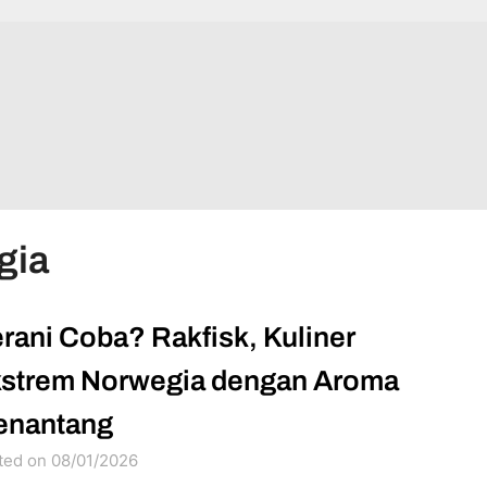
gia
rani Coba? Rakfisk, Kuliner
strem Norwegia dengan Aroma
enantang
ted on 08/01/2026