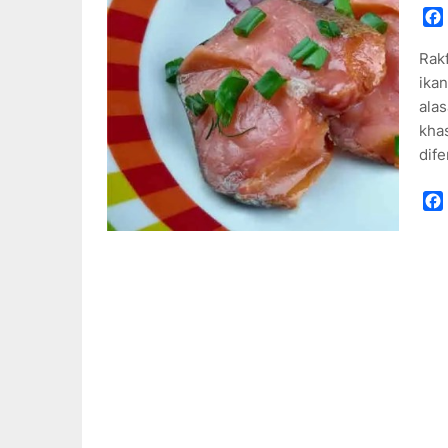
Rak
ika
alas
khas
dif