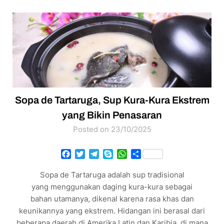
Sopa de Tartaruga, Sup Kura-Kura Ekstrem
yang Bikin Penasaran
Posted on 23/10/2025
Facebook
Twitter
Telegram
Skype
WhatsApp
Share
Sopa de Tartaruga adalah sup tradisional
yang menggunakan daging kura-kura sebagai
bahan utamanya, dikenal karena rasa khas dan
keunikannya yang ekstrem. Hidangan ini berasal dari
beberapa daerah di Amerika Latin dan Karibia, di mana