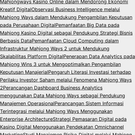
Mahjongways Kasino Online dalam Mendorong Ekonomi
Kreatif Digital
Observasi Business Intelligence melalui
Mahjong Ways dalam Mendukung Pengambilan Keputusan
pada Perusahaan Digital
Pemanfaatan Big Data pada
Mahjong Kasino Digital sebagai Pendukung Strategi Bisnis
Berbasis Data
Pemanfaatan Cloud Computing dalam
Infrastruktur Mahjong Ways 2 untuk Mendukung
Skalabilitas Platform Digital
Penerapan Data Analytics pada
Mahjong Wins 3 untuk Mengoptimalkan Pengambilan
Keputusan Manajerial
Pengaruh Literasi Investasi terhadap
Perilaku Investor Saham melalui Fenomena Mahjong Ways
2
Perancangan Dashboard Business Analytics
menggunakan Data Mahjong Ways sebagai Pendukung
Manajemen Operasional
Perancangan Sistem Informasi
Terintegrasi melalui Mahjong Ways Menggunakan
Enterprise Architecture
Strategi Pemasaran Digital pada
Kasino Digital Menggunakan Pendekatan Omnichannel
Marketing
Studi Manajemen Risiko Digital melalui Mahjong