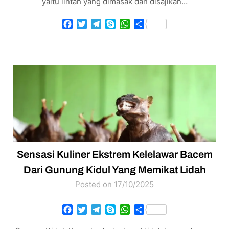
yaitu lintah yang dimasak dan disajikan…
Facebook
Twitter
Telegram
Skype
WhatsApp
Share
Sensasi Kuliner Ekstrem Kelelawar Bacem
Dari Gunung Kidul Yang Memikat Lidah
Posted on 17/10/2025
Facebook
Twitter
Telegram
Skype
WhatsApp
Share