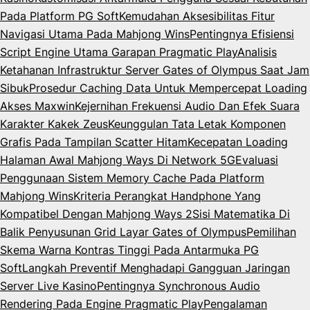
Pada Platform PG Soft
Kemudahan Aksesibilitas Fitur
Navigasi Utama Pada Mahjong Wins
Pentingnya Efisiensi
Script Engine Utama Garapan Pragmatic Play
Analisis
Ketahanan Infrastruktur Server Gates of Olympus Saat Jam
Sibuk
Prosedur Caching Data Untuk Mempercepat Loading
Akses Maxwin
Kejernihan Frekuensi Audio Dan Efek Suara
Karakter Kakek Zeus
Keunggulan Tata Letak Komponen
Grafis Pada Tampilan Scatter Hitam
Kecepatan Loading
Halaman Awal Mahjong Ways Di Network 5G
Evaluasi
Penggunaan Sistem Memory Cache Pada Platform
Mahjong Wins
Kriteria Perangkat Handphone Yang
Kompatibel Dengan Mahjong Ways 2
Sisi Matematika Di
Balik Penyusunan Grid Layar Gates of Olympus
Pemilihan
Skema Warna Kontras Tinggi Pada Antarmuka PG
Soft
Langkah Preventif Menghadapi Gangguan Jaringan
Server Live Kasino
Pentingnya Synchronous Audio
Rendering Pada Engine Pragmatic Play
Pengalaman