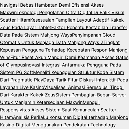
Navigasi Bebas Hambatan Demi Efisiensi Akses
Maxwin
Teknologi Pengolahan Citra Digital Di Balik Visual
Scatter Hitam
Kesesuaian Tampilan Layout Adaptif Kakek
Zeus Pada Layar Tablet
Faktor Penentu Kestabilan Transfer
Data Pada Sistem Mahjong Ways
Penyimpanan Cloud
Otomatis Untuk Menjaga Data Mahjong Ways 2
Tingkat
Kepuasan Pengguna Terhadap Kecepatan Respon Mahjong
Wins
Fitur Reset Akun Mandiri Demi Keamanan Akses Gates
of Olympus
Inovasi Integrasi Antarmuka Pengguna Pada
Sistem PG Soft
Meneliti Keunggulan Struktur Kode Sistem
Dari Pragmatic Play
Daya Tarik Fitur Diskusi Interaktif Pada
Layanan Live Kasino
Visualisasi Animasi Beresolusi Tinggi
Dari Karakter Kakek Zeus
Sistem Pembagian Beban Server
Untuk Menjamin Ketersediaan Maxwin
Menguji
Responsivitas Akses Sistem Saat Kemunculan Scatter
Hitam
Analisis Perilaku Konsumen Digital terhadap Mahjong
Kasino Digital Menggunakan Pendekatan Technology