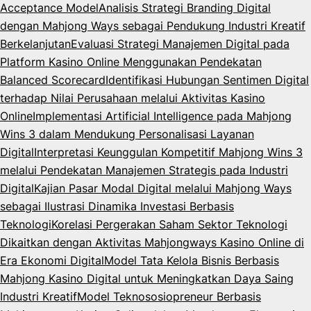
Acceptance Model
Analisis Strategi Branding Digital
dengan Mahjong Ways sebagai Pendukung Industri Kreatif
Berkelanjutan
Evaluasi Strategi Manajemen Digital pada
Platform Kasino Online Menggunakan Pendekatan
Balanced Scorecard
Identifikasi Hubungan Sentimen Digital
terhadap Nilai Perusahaan melalui Aktivitas Kasino
Online
Implementasi Artificial Intelligence pada Mahjong
Wins 3 dalam Mendukung Personalisasi Layanan
Digital
Interpretasi Keunggulan Kompetitif Mahjong Wins 3
melalui Pendekatan Manajemen Strategis pada Industri
Digital
Kajian Pasar Modal Digital melalui Mahjong Ways
sebagai Ilustrasi Dinamika Investasi Berbasis
Teknologi
Korelasi Pergerakan Saham Sektor Teknologi
Dikaitkan dengan Aktivitas Mahjongways Kasino Online di
Era Ekonomi Digital
Model Tata Kelola Bisnis Berbasis
Mahjong Kasino Digital untuk Meningkatkan Daya Saing
Industri Kreatif
Model Teknososiopreneur Berbasis