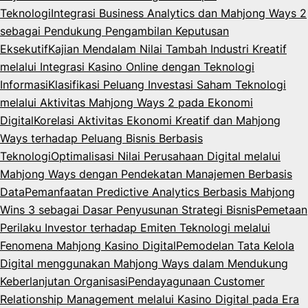
Teknologi
Integrasi Business Analytics dan Mahjong Ways 2
sebagai Pendukung Pengambilan Keputusan
Eksekutif
Kajian Mendalam Nilai Tambah Industri Kreatif
melalui Integrasi Kasino Online dengan Teknologi
Informasi
Klasifikasi Peluang Investasi Saham Teknologi
melalui Aktivitas Mahjong Ways 2 pada Ekonomi
Digital
Korelasi Aktivitas Ekonomi Kreatif dan Mahjong
Ways terhadap Peluang Bisnis Berbasis
Teknologi
Optimalisasi Nilai Perusahaan Digital melalui
Mahjong Ways dengan Pendekatan Manajemen Berbasis
Data
Pemanfaatan Predictive Analytics Berbasis Mahjong
Wins 3 sebagai Dasar Penyusunan Strategi Bisnis
Pemetaan
Perilaku Investor terhadap Emiten Teknologi melalui
Fenomena Mahjong Kasino Digital
Pemodelan Tata Kelola
Digital menggunakan Mahjong Ways dalam Mendukung
Keberlanjutan Organisasi
Pendayagunaan Customer
Relationship Management melalui Kasino Digital pada Era