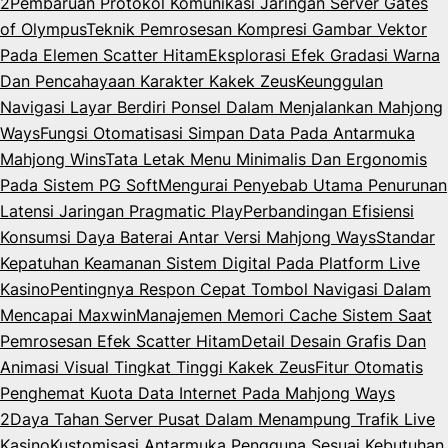
2
Pembaruan Protokol Komunikasi Jaringan Server Gates
of Olympus
Teknik Pemrosesan Kompresi Gambar Vektor
Pada Elemen Scatter Hitam
Eksplorasi Efek Gradasi Warna
Dan Pencahayaan Karakter Kakek Zeus
Keunggulan
Navigasi Layar Berdiri Ponsel Dalam Menjalankan Mahjong
Ways
Fungsi Otomatisasi Simpan Data Pada Antarmuka
Mahjong Wins
Tata Letak Menu Minimalis Dan Ergonomis
Pada Sistem PG Soft
Mengurai Penyebab Utama Penurunan
Latensi Jaringan Pragmatic Play
Perbandingan Efisiensi
Konsumsi Daya Baterai Antar Versi Mahjong Ways
Standar
Kepatuhan Keamanan Sistem Digital Pada Platform Live
Kasino
Pentingnya Respon Cepat Tombol Navigasi Dalam
Mencapai Maxwin
Manajemen Memori Cache Sistem Saat
Pemrosesan Efek Scatter Hitam
Detail Desain Grafis Dan
Animasi Visual Tingkat Tinggi Kakek Zeus
Fitur Otomatis
Penghemat Kuota Data Internet Pada Mahjong Ways
2
Daya Tahan Server Pusat Dalam Menampung Trafik Live
Kasino
Kustomisasi Antarmuka Pengguna Sesuai Kebutuhan