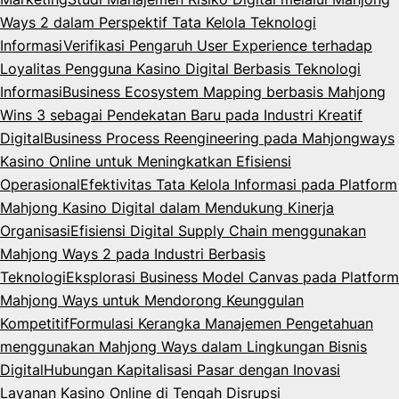
Ways 2 dalam Perspektif Tata Kelola Teknologi
Informasi
Verifikasi Pengaruh User Experience terhadap
Loyalitas Pengguna Kasino Digital Berbasis Teknologi
Informasi
Business Ecosystem Mapping berbasis Mahjong
Wins 3 sebagai Pendekatan Baru pada Industri Kreatif
Digital
Business Process Reengineering pada Mahjongways
Kasino Online untuk Meningkatkan Efisiensi
Operasional
Efektivitas Tata Kelola Informasi pada Platform
Mahjong Kasino Digital dalam Mendukung Kinerja
Organisasi
Efisiensi Digital Supply Chain menggunakan
Mahjong Ways 2 pada Industri Berbasis
Teknologi
Eksplorasi Business Model Canvas pada Platform
Mahjong Ways untuk Mendorong Keunggulan
Kompetitif
Formulasi Kerangka Manajemen Pengetahuan
menggunakan Mahjong Ways dalam Lingkungan Bisnis
Digital
Hubungan Kapitalisasi Pasar dengan Inovasi
Layanan Kasino Online di Tengah Disrupsi