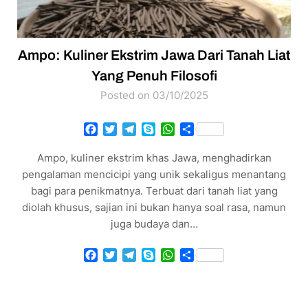
Ampo: Kuliner Ekstrim Jawa Dari Tanah Liat
Yang Penuh Filosofi
Posted on 03/10/2025
Facebook
Twitter
Telegram
Skype
WhatsApp
Share
Ampo, kuliner ekstrim khas Jawa, menghadirkan
pengalaman mencicipi yang unik sekaligus menantang
bagi para penikmatnya. Terbuat dari tanah liat yang
diolah khusus, sajian ini bukan hanya soal rasa, namun
juga budaya dan…
Facebook
Twitter
Telegram
Skype
WhatsApp
Share