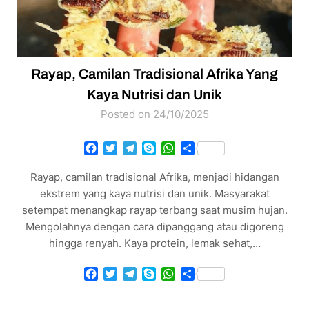
Rayap, Camilan Tradisional Afrika Yang
Kaya Nutrisi dan Unik
Posted on 24/10/2025
Facebook
Twitter
Telegram
Skype
WhatsApp
Share
Rayap, camilan tradisional Afrika, menjadi hidangan
ekstrem yang kaya nutrisi dan unik. Masyarakat
setempat menangkap rayap terbang saat musim hujan.
Mengolahnya dengan cara dipanggang atau digoreng
hingga renyah. Kaya protein, lemak sehat,…
Facebook
Twitter
Telegram
Skype
WhatsApp
Share