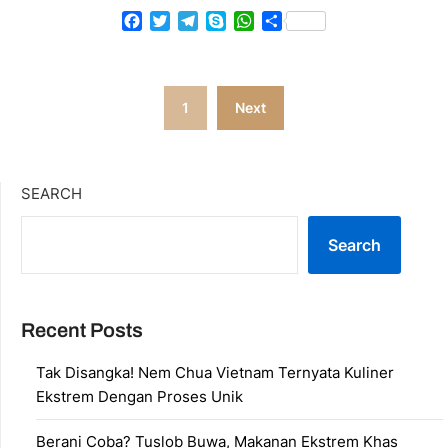
Facebook
Twitter
Telegram
Skype
WhatsApp
Share
Posts
1
Next
pagination
SEARCH
Search
Recent Posts
Tak Disangka! Nem Chua Vietnam Ternyata Kuliner
Ekstrem Dengan Proses Unik
Berani Coba? Tuslob Buwa, Makanan Ekstrem Khas