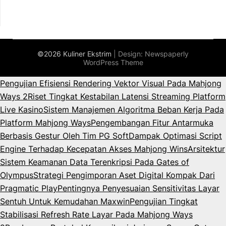
©2026 Kuliner Ekstrim
| Design:
Newspaperly
WordPress Theme
Pengujian Efisiensi Rendering Vektor Visual Pada Mahjong
Ways 2
Riset Tingkat Kestabilan Latensi Streaming Platform
Live Kasino
Sistem Manajemen Algoritma Beban Kerja Pada
Platform Mahjong Ways
Pengembangan Fitur Antarmuka
Berbasis Gestur Oleh Tim PG Soft
Dampak Optimasi Script
Engine Terhadap Kecepatan Akses Mahjong Wins
Arsitektur
Sistem Keamanan Data Terenkripsi Pada Gates of
Olympus
Strategi Pengimporan Aset Digital Kompak Dari
Pragmatic Play
Pentingnya Penyesuaian Sensitivitas Layar
Sentuh Untuk Kemudahan Maxwin
Pengujian Tingkat
Stabilisasi Refresh Rate Layar Pada Mahjong Ways