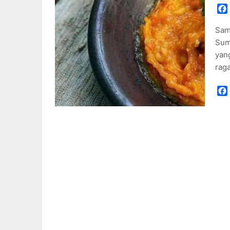
Sam
Sum
yang
raga