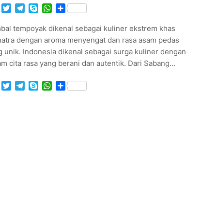
Facebook
Twitter
Telegram
Skype
WhatsApp
Share
bal tempoyak dikenal sebagai kuliner ekstrem khas
atra dengan aroma menyengat dan rasa asam pedas
 unik. Indonesia dikenal sebagai surga kuliner dengan
m cita rasa yang berani dan autentik. Dari Sabang…
Facebook
Twitter
Telegram
Skype
WhatsApp
Share