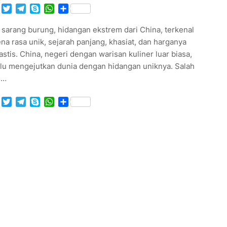
Facebook
Twitter
Telegram
Skype
WhatsApp
Share
sarang burung, hidangan ekstrem dari China, terkenal
na rasa unik, sejarah panjang, khasiat, dan harganya
astis. China, negeri dengan warisan kuliner luar biasa,
alu mengejutkan dunia dengan hidangan uniknya. Salah
u…
Facebook
Twitter
Telegram
Skype
WhatsApp
Share