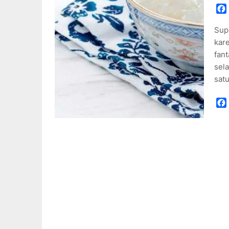
Sup 
kare
fant
sel
sat