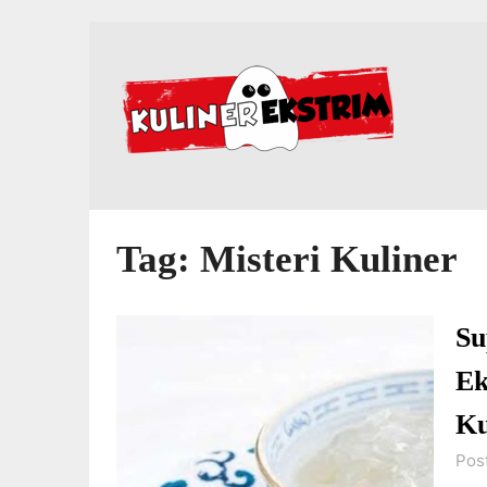
Skip
to
content
Tag:
Misteri Kuliner
Su
Ek
Ku
Pos