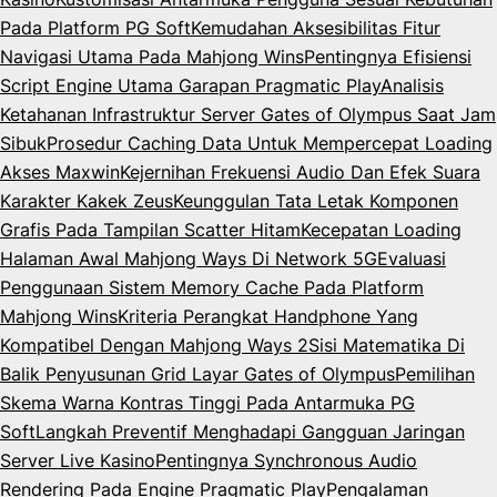
Pada Platform PG Soft
Kemudahan Aksesibilitas Fitur
Navigasi Utama Pada Mahjong Wins
Pentingnya Efisiensi
Script Engine Utama Garapan Pragmatic Play
Analisis
Ketahanan Infrastruktur Server Gates of Olympus Saat Jam
Sibuk
Prosedur Caching Data Untuk Mempercepat Loading
Akses Maxwin
Kejernihan Frekuensi Audio Dan Efek Suara
Karakter Kakek Zeus
Keunggulan Tata Letak Komponen
Grafis Pada Tampilan Scatter Hitam
Kecepatan Loading
Halaman Awal Mahjong Ways Di Network 5G
Evaluasi
Penggunaan Sistem Memory Cache Pada Platform
Mahjong Wins
Kriteria Perangkat Handphone Yang
Kompatibel Dengan Mahjong Ways 2
Sisi Matematika Di
Balik Penyusunan Grid Layar Gates of Olympus
Pemilihan
Skema Warna Kontras Tinggi Pada Antarmuka PG
Soft
Langkah Preventif Menghadapi Gangguan Jaringan
Server Live Kasino
Pentingnya Synchronous Audio
Rendering Pada Engine Pragmatic Play
Pengalaman