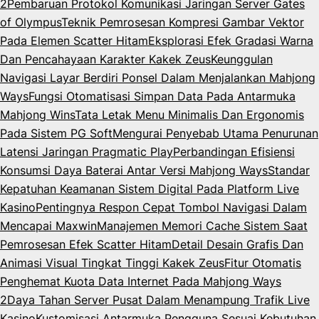
2
Pembaruan Protokol Komunikasi Jaringan Server Gates
of Olympus
Teknik Pemrosesan Kompresi Gambar Vektor
Pada Elemen Scatter Hitam
Eksplorasi Efek Gradasi Warna
Dan Pencahayaan Karakter Kakek Zeus
Keunggulan
Navigasi Layar Berdiri Ponsel Dalam Menjalankan Mahjong
Ways
Fungsi Otomatisasi Simpan Data Pada Antarmuka
Mahjong Wins
Tata Letak Menu Minimalis Dan Ergonomis
Pada Sistem PG Soft
Mengurai Penyebab Utama Penurunan
Latensi Jaringan Pragmatic Play
Perbandingan Efisiensi
Konsumsi Daya Baterai Antar Versi Mahjong Ways
Standar
Kepatuhan Keamanan Sistem Digital Pada Platform Live
Kasino
Pentingnya Respon Cepat Tombol Navigasi Dalam
Mencapai Maxwin
Manajemen Memori Cache Sistem Saat
Pemrosesan Efek Scatter Hitam
Detail Desain Grafis Dan
Animasi Visual Tingkat Tinggi Kakek Zeus
Fitur Otomatis
Penghemat Kuota Data Internet Pada Mahjong Ways
2
Daya Tahan Server Pusat Dalam Menampung Trafik Live
Kasino
Kustomisasi Antarmuka Pengguna Sesuai Kebutuhan