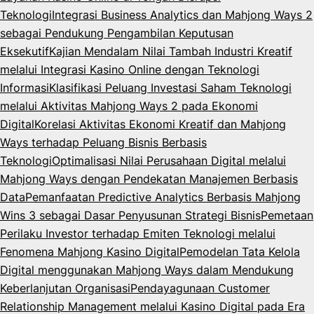
Teknologi
Integrasi Business Analytics dan Mahjong Ways 2
sebagai Pendukung Pengambilan Keputusan
Eksekutif
Kajian Mendalam Nilai Tambah Industri Kreatif
melalui Integrasi Kasino Online dengan Teknologi
Informasi
Klasifikasi Peluang Investasi Saham Teknologi
melalui Aktivitas Mahjong Ways 2 pada Ekonomi
Digital
Korelasi Aktivitas Ekonomi Kreatif dan Mahjong
Ways terhadap Peluang Bisnis Berbasis
Teknologi
Optimalisasi Nilai Perusahaan Digital melalui
Mahjong Ways dengan Pendekatan Manajemen Berbasis
Data
Pemanfaatan Predictive Analytics Berbasis Mahjong
Wins 3 sebagai Dasar Penyusunan Strategi Bisnis
Pemetaan
Perilaku Investor terhadap Emiten Teknologi melalui
Fenomena Mahjong Kasino Digital
Pemodelan Tata Kelola
Digital menggunakan Mahjong Ways dalam Mendukung
Keberlanjutan Organisasi
Pendayagunaan Customer
Relationship Management melalui Kasino Digital pada Era