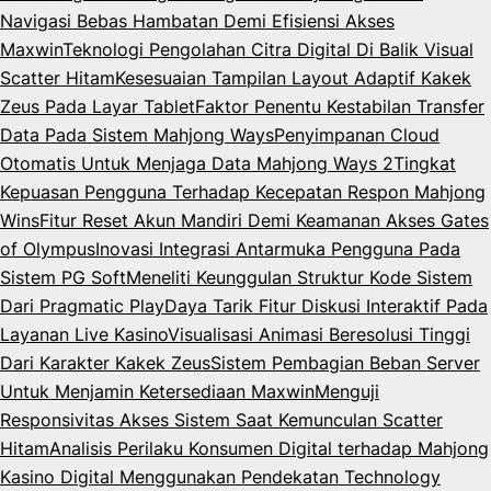
Navigasi Bebas Hambatan Demi Efisiensi Akses
Maxwin
Teknologi Pengolahan Citra Digital Di Balik Visual
Scatter Hitam
Kesesuaian Tampilan Layout Adaptif Kakek
Zeus Pada Layar Tablet
Faktor Penentu Kestabilan Transfer
Data Pada Sistem Mahjong Ways
Penyimpanan Cloud
Otomatis Untuk Menjaga Data Mahjong Ways 2
Tingkat
Kepuasan Pengguna Terhadap Kecepatan Respon Mahjong
Wins
Fitur Reset Akun Mandiri Demi Keamanan Akses Gates
of Olympus
Inovasi Integrasi Antarmuka Pengguna Pada
Sistem PG Soft
Meneliti Keunggulan Struktur Kode Sistem
Dari Pragmatic Play
Daya Tarik Fitur Diskusi Interaktif Pada
Layanan Live Kasino
Visualisasi Animasi Beresolusi Tinggi
Dari Karakter Kakek Zeus
Sistem Pembagian Beban Server
Untuk Menjamin Ketersediaan Maxwin
Menguji
Responsivitas Akses Sistem Saat Kemunculan Scatter
Hitam
Analisis Perilaku Konsumen Digital terhadap Mahjong
Kasino Digital Menggunakan Pendekatan Technology