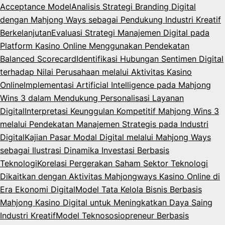
Acceptance Model
Analisis Strategi Branding Digital
dengan Mahjong Ways sebagai Pendukung Industri Kreatif
Berkelanjutan
Evaluasi Strategi Manajemen Digital pada
Platform Kasino Online Menggunakan Pendekatan
Balanced Scorecard
Identifikasi Hubungan Sentimen Digital
terhadap Nilai Perusahaan melalui Aktivitas Kasino
Online
Implementasi Artificial Intelligence pada Mahjong
Wins 3 dalam Mendukung Personalisasi Layanan
Digital
Interpretasi Keunggulan Kompetitif Mahjong Wins 3
melalui Pendekatan Manajemen Strategis pada Industri
Digital
Kajian Pasar Modal Digital melalui Mahjong Ways
sebagai Ilustrasi Dinamika Investasi Berbasis
Teknologi
Korelasi Pergerakan Saham Sektor Teknologi
Dikaitkan dengan Aktivitas Mahjongways Kasino Online di
Era Ekonomi Digital
Model Tata Kelola Bisnis Berbasis
Mahjong Kasino Digital untuk Meningkatkan Daya Saing
Industri Kreatif
Model Teknososiopreneur Berbasis