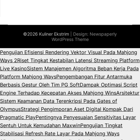
©2026 Kuliner Ekstrim
| Design:
Newspaperly
WordPress Theme
Pengujian Efisiensi Rendering Vektor Visual Pada Mahjong
Ways 2
Riset Tingkat Kestabilan Latensi Streaming Platform
Live Kasino
Sistem Manajemen Algoritma Beban Kerja Pada
Platform Mahjong Ways
Pengembangan Fitur Antarmuka
Berbasis Gestur Oleh Tim PG Soft
Dampak Optimasi Script
Engine Terhadap Kecepatan Akses Mahjong Wins
Arsitektur
Sistem Keamanan Data Terenkripsi Pada Gates of
Olympus
Strategi Pengimporan Aset Digital Kompak Dari
Pragmatic Play
Pentingnya Penyesuaian Sensitivitas Layar
Sentuh Untuk Kemudahan Maxwin
Pengujian Tingkat
Stabilisasi Refresh Rate Layar Pada Mahjong Ways