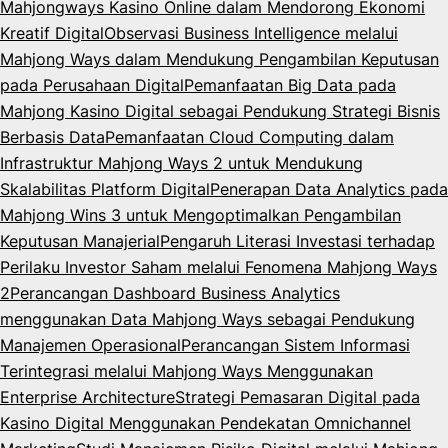
Mahjongways Kasino Online dalam Mendorong Ekonomi
Kreatif Digital
Observasi Business Intelligence melalui
Mahjong Ways dalam Mendukung Pengambilan Keputusan
pada Perusahaan Digital
Pemanfaatan Big Data pada
Mahjong Kasino Digital sebagai Pendukung Strategi Bisnis
Berbasis Data
Pemanfaatan Cloud Computing dalam
Infrastruktur Mahjong Ways 2 untuk Mendukung
Skalabilitas Platform Digital
Penerapan Data Analytics pada
Mahjong Wins 3 untuk Mengoptimalkan Pengambilan
Keputusan Manajerial
Pengaruh Literasi Investasi terhadap
Perilaku Investor Saham melalui Fenomena Mahjong Ways
2
Perancangan Dashboard Business Analytics
menggunakan Data Mahjong Ways sebagai Pendukung
Manajemen Operasional
Perancangan Sistem Informasi
Terintegrasi melalui Mahjong Ways Menggunakan
Enterprise Architecture
Strategi Pemasaran Digital pada
Kasino Digital Menggunakan Pendekatan Omnichannel