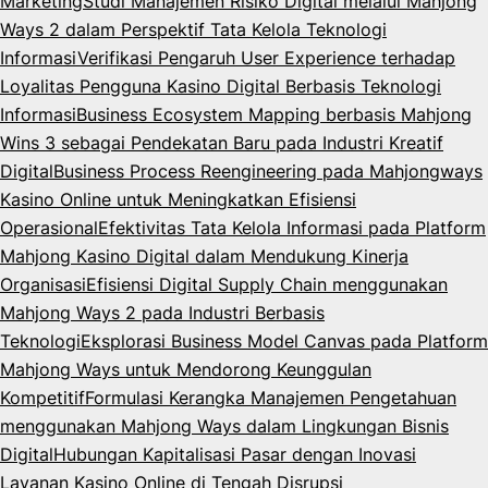
Marketing
Studi Manajemen Risiko Digital melalui Mahjong
Ways 2 dalam Perspektif Tata Kelola Teknologi
Informasi
Verifikasi Pengaruh User Experience terhadap
Loyalitas Pengguna Kasino Digital Berbasis Teknologi
Informasi
Business Ecosystem Mapping berbasis Mahjong
Wins 3 sebagai Pendekatan Baru pada Industri Kreatif
Digital
Business Process Reengineering pada Mahjongways
Kasino Online untuk Meningkatkan Efisiensi
Operasional
Efektivitas Tata Kelola Informasi pada Platform
Mahjong Kasino Digital dalam Mendukung Kinerja
Organisasi
Efisiensi Digital Supply Chain menggunakan
Mahjong Ways 2 pada Industri Berbasis
Teknologi
Eksplorasi Business Model Canvas pada Platform
Mahjong Ways untuk Mendorong Keunggulan
Kompetitif
Formulasi Kerangka Manajemen Pengetahuan
menggunakan Mahjong Ways dalam Lingkungan Bisnis
Digital
Hubungan Kapitalisasi Pasar dengan Inovasi
Layanan Kasino Online di Tengah Disrupsi