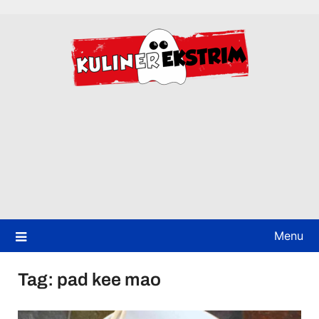
Skip
to
content
Menu
Tag:
pad kee mao