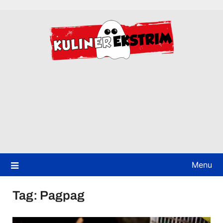
Skip
to
content
Menu
Tag:
Pagpag