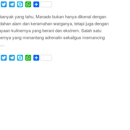
Facebook
Twitter
Telegram
Skype
WhatsApp
Share
banyak yang tahu, Manado bukan hanya dikenal dengan
dahan alam dan keramahan warganya, tetapi juga dengan
yaan kulinernya yang berani dan ekstrem. Salah satu
nernya yang menantang adrenalin sekaligus memancing
a…
Facebook
Twitter
Telegram
Skype
WhatsApp
Share