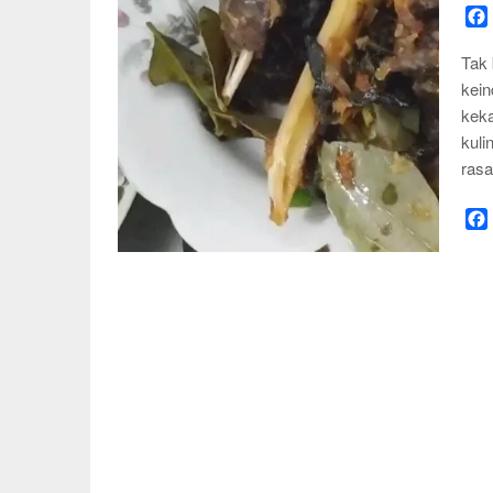
Tak 
kein
keka
kuli
ras