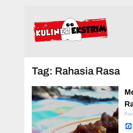
Skip
to
content
Tag:
Rahasia Rasa
Me
Ra
Pos