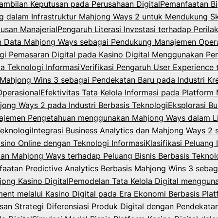
ambilan Keputusan pada Perusahaan Digital
Pemanfaatan Bi
dalam Infrastruktur Mahjong Ways 2 untuk Mendukung Skal
usan Manajerial
Pengaruh Literasi Investasi terhadap Peri
n Data Mahjong Ways sebagai Pendukung Manajemen Opera
egi Pemasaran Digital pada Kasino Digital Menggunakan P
la Teknologi Informasi
Verifikasi Pengaruh User Experience 
ahjong Wins 3 sebagai Pendekatan Baru pada Industri Krea
Operasional
Efektivitas Tata Kelola Informasi pada Platfor
jong Ways 2 pada Industri Berbasis Teknologi
Eksplorasi B
ajemen Pengetahuan menggunakan Mahjong Ways dalam Lin
Teknologi
Integrasi Business Analytics dan Mahjong Ways 2
asino Online dengan Teknologi Informasi
Klasifikasi Peluang
 dan Mahjong Ways terhadap Peluang Bisnis Berbasis Teknol
aatan Predictive Analytics Berbasis Mahjong Wins 3 sebag
ong Kasino Digital
Pemodelan Tata Kelola Digital menggu
t melalui Kasino Digital pada Era Ekonomi Berbasis Plat
an Strategi Diferensiasi Produk Digital dengan Pendekat