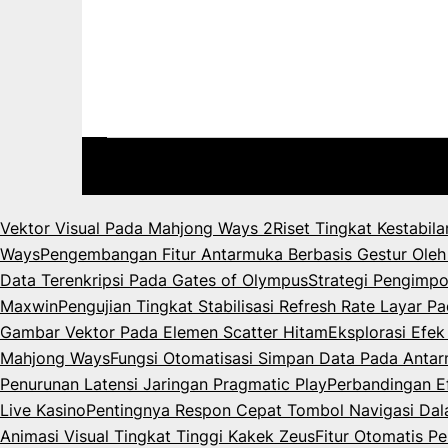
Vektor Visual Pada Mahjong Ways 2
Riset Tingkat Kestabil
Ways
Pengembangan Fitur Antarmuka Berbasis Gestur Oleh
Data Terenkripsi Pada Gates of Olympus
Strategi Pengimpo
Maxwin
Pengujian Tingkat Stabilisasi Refresh Rate Layar 
Gambar Vektor Pada Elemen Scatter Hitam
Eksplorasi Efe
Mahjong Ways
Fungsi Otomatisasi Simpan Data Pada Anta
Penurunan Latensi Jaringan Pragmatic Play
Perbandingan Ef
Live Kasino
Pentingnya Respon Cepat Tombol Navigasi Da
Animasi Visual Tingkat Tinggi Kakek Zeus
Fitur Otomatis P