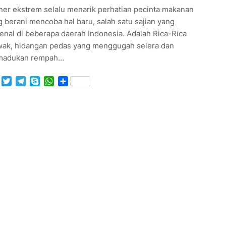
iner ekstrem selalu menarik perhatian pecinta makanan
 berani mencoba hal baru, salah satu sajian yang
enal di beberapa daerah Indonesia. Adalah Rica-Rica
wak, hidangan pedas yang menggugah selera dan
adukan rempah…
Facebook
Twitter
Telegram
Skype
WhatsApp
Share