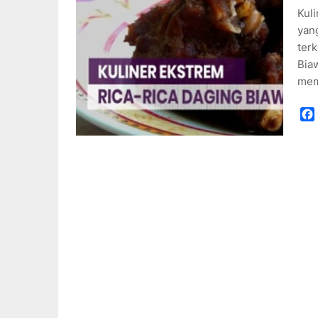
Kul
yang
terk
Bia
mem