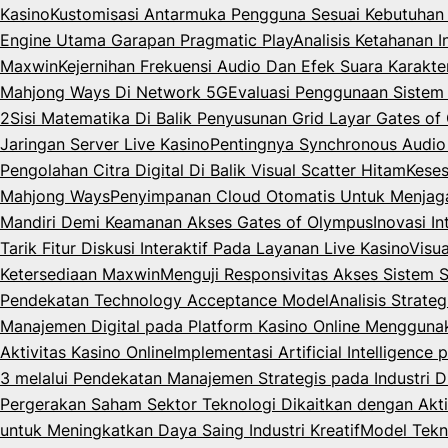
Kasino
Kustomisasi Antarmuka Pengguna Sesuai Kebutuhan 
Engine Utama Garapan Pragmatic Play
Analisis Ketahanan 
Maxwin
Kejernihan Frekuensi Audio Dan Efek Suara Karakt
Mahjong Ways Di Network 5G
Evaluasi Penggunaan Siste
2
Sisi Matematika Di Balik Penyusunan Grid Layar Gates o
Jaringan Server Live Kasino
Pentingnya Synchronous Audio
Pengolahan Citra Digital Di Balik Visual Scatter Hitam
Keses
Mahjong Ways
Penyimpanan Cloud Otomatis Untuk Menjag
Mandiri Demi Keamanan Akses Gates of Olympus
Inovasi I
Tarik Fitur Diskusi Interaktif Pada Layanan Live Kasino
Visua
Ketersediaan Maxwin
Menguji Responsivitas Akses Sistem 
Pendekatan Technology Acceptance Model
Analisis Strate
Manajemen Digital pada Platform Kasino Online Menggun
Aktivitas Kasino Online
Implementasi Artificial Intelligenc
3 melalui Pendekatan Manajemen Strategis pada Industri Di
Pergerakan Saham Sektor Teknologi Dikaitkan dengan Akti
untuk Meningkatkan Daya Saing Industri Kreatif
Model Tekn