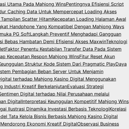
igasi Utama Pada Mahjong Wins
Pentingnya Efisiensi Script
dur Caching Data Untuk Mempercepat Loading Akses
 Tampilan Scatter Hitam
Kecepatan Loading Halaman Awal
angkat Handphone Yang Kompatibel Dengan Mahjong Ways
rmuka PG Soft
Langkah Preventif Menghadapi Gangguan
i Bebas Hambatan Demi Efisiensi Akses Maxwin
Teknologi
let
Faktor Penentu Kestabilan Transfer Data Pada Sistem
dap Kecepatan Respon Mahjong Wins
Fitur Reset Akun
 Keunggulan Struktur Kode Sistem Dari Pragmatic Play
Daya
istem Pembagian Beban Server Untuk Menjamin
Digital terhadap Mahjong Kasino Digital Menggunakan
Industri Kreatif Berkelanjutan
Evaluasi Strategi
Sentimen Digital terhadap Nilai Perusahaan melalui
an Digital
Interpretasi Keunggulan Kompetitif Mahjong Wins
ai Ilustrasi Dinamika Investasi Berbasis Teknologi
Korelasi
del Tata Kelola Bisnis Berbasis Mahjong Kasino Digital
Mendorong Ekonomi Kreatif Digital
Observasi Business