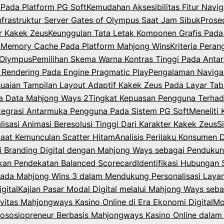
Pada Platform PG Soft
Kemudahan Aksesibilitas Fitur Nav
Infrastruktur Server Gates of Olympus Saat Jam Sibuk
Prose
er Kakek Zeus
Keunggulan Tata Letak Komponen Grafis Pada
m Memory Cache Pada Platform Mahjong Wins
Kriteria Per
f Olympus
Pemilihan Skema Warna Kontras Tinggi Pada Anta
 Rendering Pada Engine Pragmatic Play
Pengalaman Navigas
uaian Tampilan Layout Adaptif Kakek Zeus Pada Layar Tab
a Data Mahjong Ways 2
Tingkat Kepuasan Pengguna Terha
ntegrasi Antarmuka Pengguna Pada Sistem PG Soft
Meneliti
lisasi Animasi Beresolusi Tinggi Dari Karakter Kakek Zeus
S
Saat Kemunculan Scatter Hitam
Analisis Perilaku Konsumen 
gi Branding Digital dengan Mahjong Ways sebagai Pendukung 
akan Pendekatan Balanced Scorecard
Identifikasi Hubungan 
e pada Mahjong Wins 3 dalam Mendukung Personalisasi Layan
gital
Kajian Pasar Modal Digital melalui Mahjong Ways sebag
vitas Mahjongways Kasino Online di Era Ekonomi Digital
Mo
ososiopreneur Berbasis Mahjongways Kasino Online dalam 