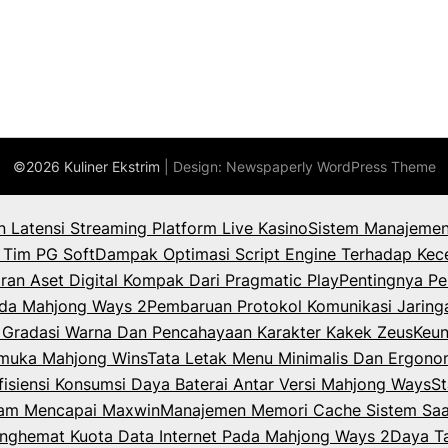
©2026 Kuliner Ekstrim
| Design:
Newspaperly WordPress Theme
an Latensi Streaming Platform Live Kasino
Sistem Manajemen
 Tim PG Soft
Dampak Optimasi Script Engine Terhadap Kec
ran Aset Digital Kompak Dari Pragmatic Play
Pentingnya Pe
Pada Mahjong Ways 2
Pembaruan Protokol Komunikasi Jaring
k Gradasi Warna Dan Pencahayaan Karakter Kakek Zeus
Keun
rmuka Mahjong Wins
Tata Letak Menu Minimalis Dan Ergono
isiensi Konsumsi Daya Baterai Antar Versi Mahjong Ways
St
lam Mencapai Maxwin
Manajemen Memori Cache Sistem Saat
enghemat Kuota Data Internet Pada Mahjong Ways 2
Daya T