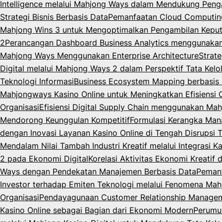
Intelligence melalui Mahjong Ways dalam Mendukung Peng
Strategi Bisnis Berbasis Data
Pemanfaatan Cloud Computing 
Mahjong Wins 3 untuk Mengoptimalkan Pengambilan Keput
2
Perancangan Dashboard Business Analytics menggunaka
Mahjong Ways Menggunakan Enterprise Architecture
Strat
Digital melalui Mahjong Ways 2 dalam Perspektif Tata Kelo
Teknologi Informasi
Business Ecosystem Mapping berbasis M
Mahjongways Kasino Online untuk Meningkatkan Efisiensi 
Organisasi
Efisiensi Digital Supply Chain menggunakan Mah
Mendorong Keunggulan Kompetitif
Formulasi Kerangka Man
dengan Inovasi Layanan Kasino Online di Tengah Disrupsi 
Mendalam Nilai Tambah Industri Kreatif melalui Integrasi K
2 pada Ekonomi Digital
Korelasi Aktivitas Ekonomi Kreatif
Ways dengan Pendekatan Manajemen Berbasis Data
Pemanf
Investor terhadap Emiten Teknologi melalui Fenomena Mahj
Organisasi
Pendayagunaan Customer Relationship Managemen
Kasino Online sebagai Bagian dari Ekonomi Modern
Perumus