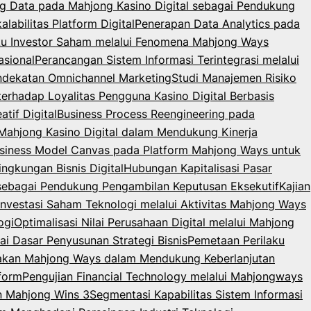
g Data pada Mahjong Kasino Digital sebagai Pendukung
abilitas Platform Digital
Penerapan Data Analytics pada
laku Investor Saham melalui Fenomena Mahjong Ways
sional
Perancangan Sistem Informasi Terintegrasi melalui
endekatan Omnichannel Marketing
Studi Manajemen Risiko
terhadap Loyalitas Pengguna Kasino Digital Berbasis
tif Digital
Business Process Reengineering pada
m Mahjong Kasino Digital dalam Mendukung Kinerja
usiness Model Canvas pada Platform Mahjong Ways untuk
gkungan Bisnis Digital
Hubungan Kapitalisasi Pasar
 sebagai Pendukung Pengambilan Keputusan Eksekutif
Kajian
 Investasi Saham Teknologi melalui Aktivitas Mahjong Ways
ogi
Optimalisasi Nilai Perusahaan Digital melalui Mahjong
ai Dasar Penyusunan Strategi Bisnis
Pemetaan Perilaku
nakan Mahjong Ways dalam Mendukung Keberlanjutan
form
Pengujian Financial Technology melalui Mahjongways
an Mahjong Wins 3
Segmentasi Kapabilitas Sistem Informasi