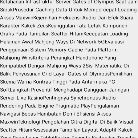
Ketahanan Infrastruktur Server Gates of Olympus Saat Jam
Sibuk
Prosedur Caching Data Untuk Mempercepat Loading
Akses Maxwin
Kejernihan Frekuensi Audio Dan Efek Suara
Karakter Kakek Zeus
Keunggulan Tata Letak Komponen
Grafis Pada Tampilan Scatter Hitam
Kecepatan Loading
Halaman Awal Mahjong Ways Di Network 5G
Evaluasi
Penggunaan Sistem Memory Cache Pada Platform
Mahjong Wins
Kriteria Perangkat Handphone Yang
Kompatibel Dengan Mahjong Ways 2
Sisi Matematika Di
Balik Penyusunan Grid Layar Gates of Olympus
Pemilihan
Skema Warna Kontras Tinggi Pada Antarmuka PG
Soft
Langkah Preventif Menghadapi Gangguan Jaringan
Server Live Kasino
Pentingnya Synchronous Audio
Rendering Pada Engine Pragmatic Play
Pengalaman
Navigasi Bebas Hambatan Demi Efisiensi Akses
Maxwin
Teknologi Pengolahan Citra Digital Di Balik Visual
Scatter Hitam
Kesesuaian Tampilan Layout Adaptif Kakek
Zeus Pada Layar Tablet
Faktor Penentu Kestabilan Transfer