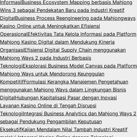
Informasi
Business Ecosystem Mapping berbasis Mahjong
Wins 3 sebagai Pendekatan Baru pada Industri Kreatif
Digital
Business Process Reengineering pada Mahjongways
Kasino Online untuk Meningkatkan Efisiensi
Operasional
Efektivitas Tata Kelola Informasi pada Platform
Mahjong Kasino Digital dalam Mendukung Kinerja
Organisasi
Efisiensi Digital Supply Chain menggunakan
Mahjong Ways 2 pada Industri Berbasis
Teknologi
Eksplorasi Business Model Canvas pada Platform
Mahjong Ways untuk Mendorong Keunggulan
Kompetitif
Formulasi Kerangka Manajemen Pengetahuan
menggunakan Mahjong Ways dalam Lingkungan Bisnis
Digital
Hubungan Kapitalisasi Pasar dengan Inovasi
Layanan Kasino Online di Tengah Disrupsi
Teknologi
Integrasi Business Analytics dan Mahjong Ways 2
sebagai Pendukung Pengambilan Keputusan
Eksekutif
Kajian Mendalam Nilai Tambah Industri Kreatif