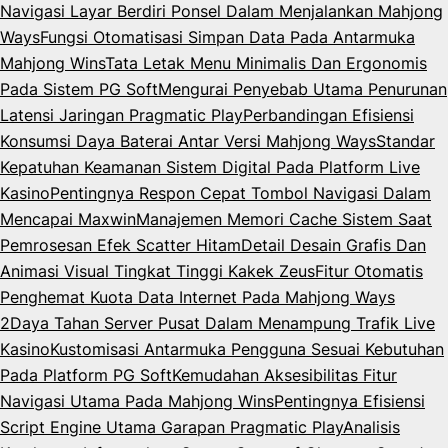
Navigasi Layar Berdiri Ponsel Dalam Menjalankan Mahjong
Ways
Fungsi Otomatisasi Simpan Data Pada Antarmuka
Mahjong Wins
Tata Letak Menu Minimalis Dan Ergonomis
Pada Sistem PG Soft
Mengurai Penyebab Utama Penurunan
Latensi Jaringan Pragmatic Play
Perbandingan Efisiensi
Konsumsi Daya Baterai Antar Versi Mahjong Ways
Standar
Kepatuhan Keamanan Sistem Digital Pada Platform Live
Kasino
Pentingnya Respon Cepat Tombol Navigasi Dalam
Mencapai Maxwin
Manajemen Memori Cache Sistem Saat
Pemrosesan Efek Scatter Hitam
Detail Desain Grafis Dan
Animasi Visual Tingkat Tinggi Kakek Zeus
Fitur Otomatis
Penghemat Kuota Data Internet Pada Mahjong Ways
2
Daya Tahan Server Pusat Dalam Menampung Trafik Live
Kasino
Kustomisasi Antarmuka Pengguna Sesuai Kebutuhan
Pada Platform PG Soft
Kemudahan Aksesibilitas Fitur
Navigasi Utama Pada Mahjong Wins
Pentingnya Efisiensi
Script Engine Utama Garapan Pragmatic Play
Analisis