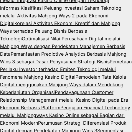
melalui Integrasi Kasino Online dengan Teknologi
Informasi
Klasifikasi Peluang Investasi Saham Teknologi
melalui Aktivitas Mahjong Ways 2 pada Ekonomi
Digital
Korelasi Aktivitas Ekonomi Kreatif dan Mahjong
Ways terhadap Peluang Bisnis Berbasis
Teknologi
Optimalisasi Nilai Perusahaan Digital melalui
Mahjong Ways dengan Pendekatan Manajemen Berbasis
Data
Pemanfaatan Predictive Analytics Berbasis Mahjong
Wins 3 sebagai Dasar Penyusunan Strategi Bisnis
Pemetaan
Perilaku Investor terhadap Emiten Teknologi melalui
Fenomena Mahjong Kasino Digital
Pemodelan Tata Kelola
Digital menggunakan Mahjong Ways dalam Mendukung
Keberlanjutan Organisasi
Pendayagunaan Customer
Relationship Management melalui Kasino Digital pada Era
Ekonomi Berbasis Platform
Pengujian Financial Technology
melalui Mahjongways Kasino Online sebagai Bagian dari
Ekonomi Modern
Perumusan Strategi Diferensiasi Produk
Digital dengan Pendekatan Mahjong Wins 3
Segmentasi