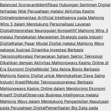
Balanced Scorecard
Identifikasi Hubungan Sentimen Digital
terhadap Nilai Perusahaan melalui Aktivitas Kasino
Online
Implementasi Artificial Intelligence pada Mahjong
Wins 3 dalam Mendukung Personalisasi Layanan
Digital
Interpretasi Keunggulan Kompetitif Mahjong Wins 3
melalui Pendekatan Manajemen Strategis pada Industri
Digital
Kajian Pasar Modal Digital melalui Mahjong Ways
sebagai Ilustrasi Dinamika Investasi Berbasis
Teknologi
Korelasi Pergerakan Saham Sektor Teknologi
Dikaitkan dengan Aktivitas Mahjongways Kasino Online di
Era Ekonomi Digital
Model Tata Kelola Bisnis Berbasis
Mahjong Kasino Digital untuk Meningkatkan Daya Saing
Industri Kreatif
Model Teknososiopreneur Berbasis
Mahjongways Kasino Online dalam Mendorong Ekonomi
Kreatif Digital
Observasi Business Intelligence melalui
Mahjong Ways dalam Mendukung Pengambilan Keputusan
pada Perusahaan Digital
Pemanfaatan Big Data pada