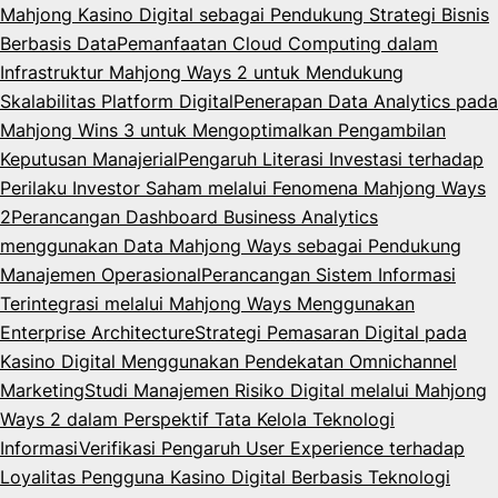
Mahjong Kasino Digital sebagai Pendukung Strategi Bisnis
Berbasis Data
Pemanfaatan Cloud Computing dalam
Infrastruktur Mahjong Ways 2 untuk Mendukung
Skalabilitas Platform Digital
Penerapan Data Analytics pada
Mahjong Wins 3 untuk Mengoptimalkan Pengambilan
Keputusan Manajerial
Pengaruh Literasi Investasi terhadap
Perilaku Investor Saham melalui Fenomena Mahjong Ways
2
Perancangan Dashboard Business Analytics
menggunakan Data Mahjong Ways sebagai Pendukung
Manajemen Operasional
Perancangan Sistem Informasi
Terintegrasi melalui Mahjong Ways Menggunakan
Enterprise Architecture
Strategi Pemasaran Digital pada
Kasino Digital Menggunakan Pendekatan Omnichannel
Marketing
Studi Manajemen Risiko Digital melalui Mahjong
Ways 2 dalam Perspektif Tata Kelola Teknologi
Informasi
Verifikasi Pengaruh User Experience terhadap
Loyalitas Pengguna Kasino Digital Berbasis Teknologi