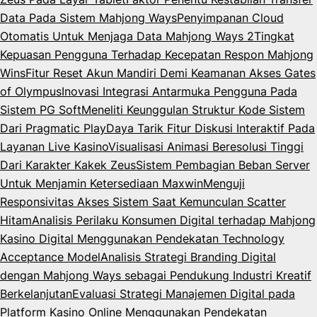
Data Pada Sistem Mahjong Ways
Penyimpanan Cloud
Otomatis Untuk Menjaga Data Mahjong Ways 2
Tingkat
Kepuasan Pengguna Terhadap Kecepatan Respon Mahjong
Wins
Fitur Reset Akun Mandiri Demi Keamanan Akses Gates
of Olympus
Inovasi Integrasi Antarmuka Pengguna Pada
Sistem PG Soft
Meneliti Keunggulan Struktur Kode Sistem
Dari Pragmatic Play
Daya Tarik Fitur Diskusi Interaktif Pada
Layanan Live Kasino
Visualisasi Animasi Beresolusi Tinggi
Dari Karakter Kakek Zeus
Sistem Pembagian Beban Server
Untuk Menjamin Ketersediaan Maxwin
Menguji
Responsivitas Akses Sistem Saat Kemunculan Scatter
Hitam
Analisis Perilaku Konsumen Digital terhadap Mahjong
Kasino Digital Menggunakan Pendekatan Technology
Acceptance Model
Analisis Strategi Branding Digital
dengan Mahjong Ways sebagai Pendukung Industri Kreatif
Berkelanjutan
Evaluasi Strategi Manajemen Digital pada
Platform Kasino Online Menggunakan Pendekatan