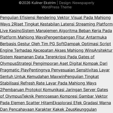
©2026 Kuliner Ekstrim
| Design:
Newspaperly
WordPress Theme
Pengujian Efisiensi Rendering Vektor Visual Pada Mahjong
Ways 2
Riset Tingkat Kestabilan Latensi Streaming Platform
Live Kasino
Sistem Manajemen Algoritma Beban Kerja Pada
Platform Mahjong Ways
Pengembangan Fitur Antarmuka
Berbasis Gestur Oleh Tim PG Soft
Dampak Optimasi Script
Engine Terhadap Kecepatan Akses Mahjong Wins
Arsitektur
Sistem Keamanan Data Terenkripsi Pada Gates of
Olympus
Strategi Pengimporan Aset Digital Kompak Dari
Pragmatic Play
Pentingnya Penyesuaian Sensitivitas Layar
Sentuh Untuk Kemudahan Maxwin
Pengujian Tingkat
Stabilisasi Refresh Rate Layar Pada Mahjong Ways
2
Pembaruan Protokol Komunikasi Jaringan Server Gates
of Olympus
Teknik Pemrosesan Kompresi Gambar Vektor
Pada Elemen Scatter Hitam
Eksplorasi Efek Gradasi Warna
Dan Pencahayaan Karakter Kakek Zeus
Keunggulan