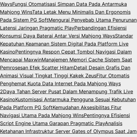
Ways
Fungsi Otomatisasi Simpan Data Pada Antarmuka
Mahjong Wins
Tata Letak Menu Minimalis Dan Ergonomis
Pada Sistem PG Soft
Mengurai Penyebab Utama Penurunan
Latensi Jaringan Pragmatic Play
Perbandingan Efisiensi
Konsumsi Daya Baterai Antar Versi Mahjong Ways
Standar
Kepatuhan Keamanan Sistem Digital Pada Platform Live
Kasino
Pentingnya Respon Cepat Tombol Navigasi Dalam
Mencapai Maxwin
Manajemen Memori Cache Sistem Saat
Pemrosesan Efek Scatter Hitam
Detail Desain Grafis Dan
Animasi Visual Tingkat Tinggi Kakek Zeus
Fitur Otomatis
Penghemat Kuota Data Internet Pada Mahjong Ways
2
Daya Tahan Server Pusat Dalam Menampung Trafik Live
Kasino
Kustomisasi Antarmuka Pengguna Sesuai Kebutuhan
Pada Platform PG Soft
Kemudahan Aksesibilitas Fitur
Navigasi Utama Pada Mahjong Wins
Pentingnya Efisiensi
Script Engine Utama Garapan Pragmatic Play
Analisis
Ketahanan Infrastruktur Server Gates of Olympus Saat Jam