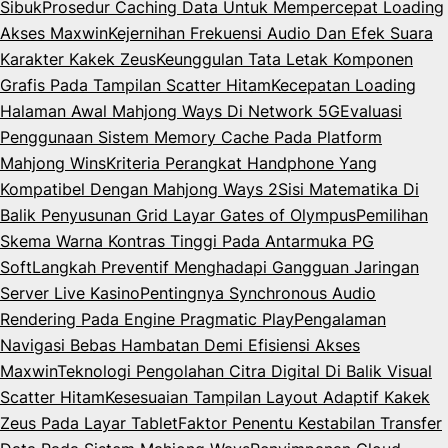
Sibuk
Prosedur Caching Data Untuk Mempercepat Loading
Akses Maxwin
Kejernihan Frekuensi Audio Dan Efek Suara
Karakter Kakek Zeus
Keunggulan Tata Letak Komponen
Grafis Pada Tampilan Scatter Hitam
Kecepatan Loading
Halaman Awal Mahjong Ways Di Network 5G
Evaluasi
Penggunaan Sistem Memory Cache Pada Platform
Mahjong Wins
Kriteria Perangkat Handphone Yang
Kompatibel Dengan Mahjong Ways 2
Sisi Matematika Di
Balik Penyusunan Grid Layar Gates of Olympus
Pemilihan
Skema Warna Kontras Tinggi Pada Antarmuka PG
Soft
Langkah Preventif Menghadapi Gangguan Jaringan
Server Live Kasino
Pentingnya Synchronous Audio
Rendering Pada Engine Pragmatic Play
Pengalaman
Navigasi Bebas Hambatan Demi Efisiensi Akses
Maxwin
Teknologi Pengolahan Citra Digital Di Balik Visual
Scatter Hitam
Kesesuaian Tampilan Layout Adaptif Kakek
Zeus Pada Layar Tablet
Faktor Penentu Kestabilan Transfer