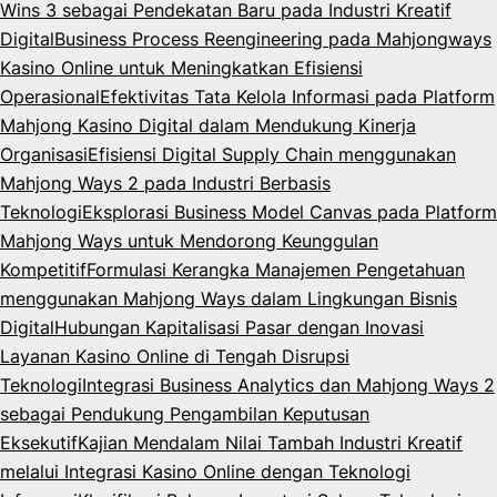
Wins 3 sebagai Pendekatan Baru pada Industri Kreatif
Digital
Business Process Reengineering pada Mahjongways
Kasino Online untuk Meningkatkan Efisiensi
Operasional
Efektivitas Tata Kelola Informasi pada Platform
Mahjong Kasino Digital dalam Mendukung Kinerja
Organisasi
Efisiensi Digital Supply Chain menggunakan
Mahjong Ways 2 pada Industri Berbasis
Teknologi
Eksplorasi Business Model Canvas pada Platform
Mahjong Ways untuk Mendorong Keunggulan
Kompetitif
Formulasi Kerangka Manajemen Pengetahuan
menggunakan Mahjong Ways dalam Lingkungan Bisnis
Digital
Hubungan Kapitalisasi Pasar dengan Inovasi
Layanan Kasino Online di Tengah Disrupsi
Teknologi
Integrasi Business Analytics dan Mahjong Ways 2
sebagai Pendukung Pengambilan Keputusan
Eksekutif
Kajian Mendalam Nilai Tambah Industri Kreatif
melalui Integrasi Kasino Online dengan Teknologi