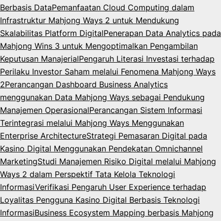
Berbasis Data
Pemanfaatan Cloud Computing dalam
Infrastruktur Mahjong Ways 2 untuk Mendukung
Skalabilitas Platform Digital
Penerapan Data Analytics pada
Mahjong Wins 3 untuk Mengoptimalkan Pengambilan
Keputusan Manajerial
Pengaruh Literasi Investasi terhadap
Perilaku Investor Saham melalui Fenomena Mahjong Ways
2
Perancangan Dashboard Business Analytics
menggunakan Data Mahjong Ways sebagai Pendukung
Manajemen Operasional
Perancangan Sistem Informasi
Terintegrasi melalui Mahjong Ways Menggunakan
Enterprise Architecture
Strategi Pemasaran Digital pada
Kasino Digital Menggunakan Pendekatan Omnichannel
Marketing
Studi Manajemen Risiko Digital melalui Mahjong
Ways 2 dalam Perspektif Tata Kelola Teknologi
Informasi
Verifikasi Pengaruh User Experience terhadap
Loyalitas Pengguna Kasino Digital Berbasis Teknologi
Informasi
Business Ecosystem Mapping berbasis Mahjong