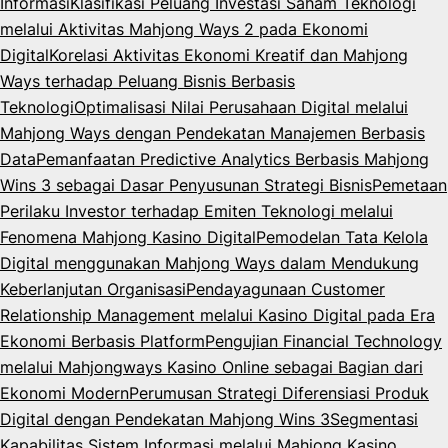
Informasi
Klasifikasi Peluang Investasi Saham Teknologi
melalui Aktivitas Mahjong Ways 2 pada Ekonomi
Digital
Korelasi Aktivitas Ekonomi Kreatif dan Mahjong
Ways terhadap Peluang Bisnis Berbasis
Teknologi
Optimalisasi Nilai Perusahaan Digital melalui
Mahjong Ways dengan Pendekatan Manajemen Berbasis
Data
Pemanfaatan Predictive Analytics Berbasis Mahjong
Wins 3 sebagai Dasar Penyusunan Strategi Bisnis
Pemetaan
Perilaku Investor terhadap Emiten Teknologi melalui
Fenomena Mahjong Kasino Digital
Pemodelan Tata Kelola
Digital menggunakan Mahjong Ways dalam Mendukung
Keberlanjutan Organisasi
Pendayagunaan Customer
Relationship Management melalui Kasino Digital pada Era
Ekonomi Berbasis Platform
Pengujian Financial Technology
melalui Mahjongways Kasino Online sebagai Bagian dari
Ekonomi Modern
Perumusan Strategi Diferensiasi Produk
Digital dengan Pendekatan Mahjong Wins 3
Segmentasi
Kapabilitas Sistem Informasi melalui Mahjong Kasino