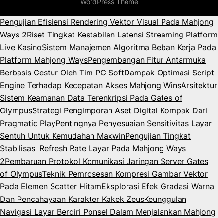
WordPress Theme
Pengujian Efisiensi Rendering Vektor Visual Pada Mahjong
Ways 2
Riset Tingkat Kestabilan Latensi Streaming Platform
Live Kasino
Sistem Manajemen Algoritma Beban Kerja Pada
Platform Mahjong Ways
Pengembangan Fitur Antarmuka
Berbasis Gestur Oleh Tim PG Soft
Dampak Optimasi Script
Engine Terhadap Kecepatan Akses Mahjong Wins
Arsitektur
Sistem Keamanan Data Terenkripsi Pada Gates of
Olympus
Strategi Pengimporan Aset Digital Kompak Dari
Pragmatic Play
Pentingnya Penyesuaian Sensitivitas Layar
Sentuh Untuk Kemudahan Maxwin
Pengujian Tingkat
Stabilisasi Refresh Rate Layar Pada Mahjong Ways
2
Pembaruan Protokol Komunikasi Jaringan Server Gates
of Olympus
Teknik Pemrosesan Kompresi Gambar Vektor
Pada Elemen Scatter Hitam
Eksplorasi Efek Gradasi Warna
Dan Pencahayaan Karakter Kakek Zeus
Keunggulan
Navigasi Layar Berdiri Ponsel Dalam Menjalankan Mahjong