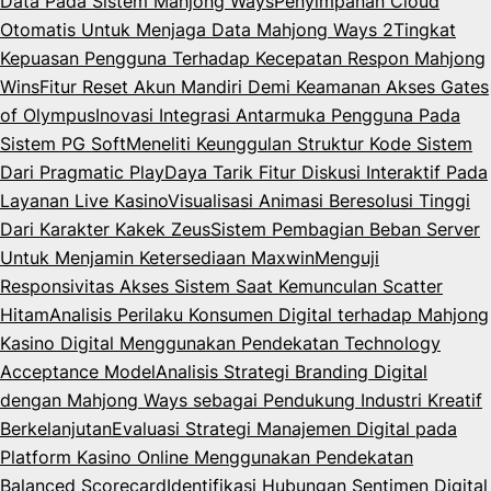
Data Pada Sistem Mahjong Ways
Penyimpanan Cloud
Otomatis Untuk Menjaga Data Mahjong Ways 2
Tingkat
Kepuasan Pengguna Terhadap Kecepatan Respon Mahjong
Wins
Fitur Reset Akun Mandiri Demi Keamanan Akses Gates
of Olympus
Inovasi Integrasi Antarmuka Pengguna Pada
Sistem PG Soft
Meneliti Keunggulan Struktur Kode Sistem
Dari Pragmatic Play
Daya Tarik Fitur Diskusi Interaktif Pada
Layanan Live Kasino
Visualisasi Animasi Beresolusi Tinggi
Dari Karakter Kakek Zeus
Sistem Pembagian Beban Server
Untuk Menjamin Ketersediaan Maxwin
Menguji
Responsivitas Akses Sistem Saat Kemunculan Scatter
Hitam
Analisis Perilaku Konsumen Digital terhadap Mahjong
Kasino Digital Menggunakan Pendekatan Technology
Acceptance Model
Analisis Strategi Branding Digital
dengan Mahjong Ways sebagai Pendukung Industri Kreatif
Berkelanjutan
Evaluasi Strategi Manajemen Digital pada
Platform Kasino Online Menggunakan Pendekatan
Balanced Scorecard
Identifikasi Hubungan Sentimen Digital