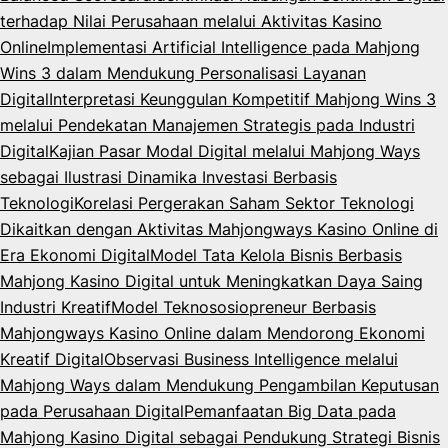
terhadap Nilai Perusahaan melalui Aktivitas Kasino
Online
Implementasi Artificial Intelligence pada Mahjong
Wins 3 dalam Mendukung Personalisasi Layanan
Digital
Interpretasi Keunggulan Kompetitif Mahjong Wins 3
melalui Pendekatan Manajemen Strategis pada Industri
Digital
Kajian Pasar Modal Digital melalui Mahjong Ways
sebagai Ilustrasi Dinamika Investasi Berbasis
Teknologi
Korelasi Pergerakan Saham Sektor Teknologi
Dikaitkan dengan Aktivitas Mahjongways Kasino Online di
Era Ekonomi Digital
Model Tata Kelola Bisnis Berbasis
Mahjong Kasino Digital untuk Meningkatkan Daya Saing
Industri Kreatif
Model Teknososiopreneur Berbasis
Mahjongways Kasino Online dalam Mendorong Ekonomi
Kreatif Digital
Observasi Business Intelligence melalui
Mahjong Ways dalam Mendukung Pengambilan Keputusan
pada Perusahaan Digital
Pemanfaatan Big Data pada
Mahjong Kasino Digital sebagai Pendukung Strategi Bisnis