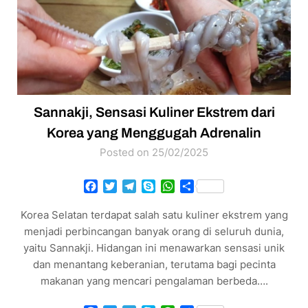
Sannakji, Sensasi Kuliner Ekstrem dari
Korea yang Menggugah Adrenalin
Posted on 25/02/2025
Facebook
Twitter
Telegram
Skype
WhatsApp
Share
Korea Selatan terdapat salah satu kuliner ekstrem yang
menjadi perbincangan banyak orang di seluruh dunia,
yaitu Sannakji. Hidangan ini menawarkan sensasi unik
dan menantang keberanian, terutama bagi pecinta
makanan yang mencari pengalaman berbeda….