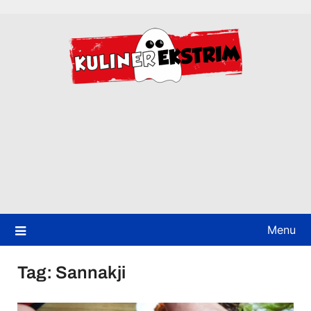
Skip
to
content
Menu
Tag:
Sannakji