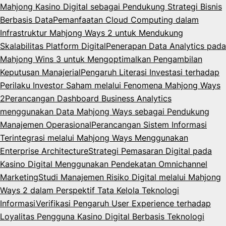
Mahjong Kasino Digital sebagai Pendukung Strategi Bisnis
Berbasis Data
Pemanfaatan Cloud Computing dalam
Infrastruktur Mahjong Ways 2 untuk Mendukung
Skalabilitas Platform Digital
Penerapan Data Analytics pada
Mahjong Wins 3 untuk Mengoptimalkan Pengambilan
Keputusan Manajerial
Pengaruh Literasi Investasi terhadap
Perilaku Investor Saham melalui Fenomena Mahjong Ways
2
Perancangan Dashboard Business Analytics
menggunakan Data Mahjong Ways sebagai Pendukung
Manajemen Operasional
Perancangan Sistem Informasi
Terintegrasi melalui Mahjong Ways Menggunakan
Enterprise Architecture
Strategi Pemasaran Digital pada
Kasino Digital Menggunakan Pendekatan Omnichannel
Marketing
Studi Manajemen Risiko Digital melalui Mahjong
Ways 2 dalam Perspektif Tata Kelola Teknologi
Informasi
Verifikasi Pengaruh User Experience terhadap
Loyalitas Pengguna Kasino Digital Berbasis Teknologi