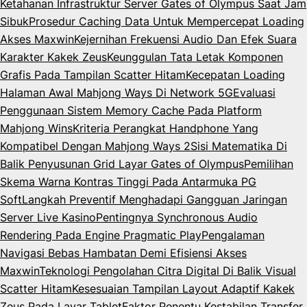
Ketahanan Infrastruktur Server Gates of Olympus Saat Jam
Sibuk
Prosedur Caching Data Untuk Mempercepat Loading
Akses Maxwin
Kejernihan Frekuensi Audio Dan Efek Suara
Karakter Kakek Zeus
Keunggulan Tata Letak Komponen
Grafis Pada Tampilan Scatter Hitam
Kecepatan Loading
Halaman Awal Mahjong Ways Di Network 5G
Evaluasi
Penggunaan Sistem Memory Cache Pada Platform
Mahjong Wins
Kriteria Perangkat Handphone Yang
Kompatibel Dengan Mahjong Ways 2
Sisi Matematika Di
Balik Penyusunan Grid Layar Gates of Olympus
Pemilihan
Skema Warna Kontras Tinggi Pada Antarmuka PG
Soft
Langkah Preventif Menghadapi Gangguan Jaringan
Server Live Kasino
Pentingnya Synchronous Audio
Rendering Pada Engine Pragmatic Play
Pengalaman
Navigasi Bebas Hambatan Demi Efisiensi Akses
Maxwin
Teknologi Pengolahan Citra Digital Di Balik Visual
Scatter Hitam
Kesesuaian Tampilan Layout Adaptif Kakek
Zeus Pada Layar Tablet
Faktor Penentu Kestabilan Transfer