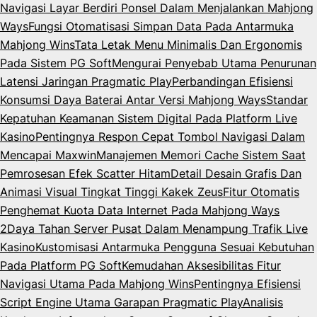
Navigasi Layar Berdiri Ponsel Dalam Menjalankan Mahjong
Ways
Fungsi Otomatisasi Simpan Data Pada Antarmuka
Mahjong Wins
Tata Letak Menu Minimalis Dan Ergonomis
Pada Sistem PG Soft
Mengurai Penyebab Utama Penurunan
Latensi Jaringan Pragmatic Play
Perbandingan Efisiensi
Konsumsi Daya Baterai Antar Versi Mahjong Ways
Standar
Kepatuhan Keamanan Sistem Digital Pada Platform Live
Kasino
Pentingnya Respon Cepat Tombol Navigasi Dalam
Mencapai Maxwin
Manajemen Memori Cache Sistem Saat
Pemrosesan Efek Scatter Hitam
Detail Desain Grafis Dan
Animasi Visual Tingkat Tinggi Kakek Zeus
Fitur Otomatis
Penghemat Kuota Data Internet Pada Mahjong Ways
2
Daya Tahan Server Pusat Dalam Menampung Trafik Live
Kasino
Kustomisasi Antarmuka Pengguna Sesuai Kebutuhan
Pada Platform PG Soft
Kemudahan Aksesibilitas Fitur
Navigasi Utama Pada Mahjong Wins
Pentingnya Efisiensi
Script Engine Utama Garapan Pragmatic Play
Analisis