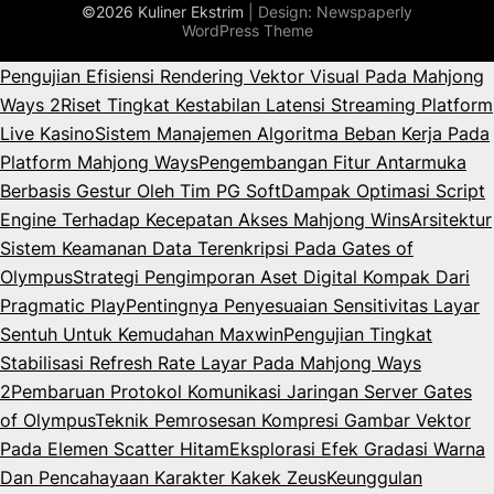
©2026 Kuliner Ekstrim
| Design:
Newspaperly
WordPress Theme
Pengujian Efisiensi Rendering Vektor Visual Pada Mahjong
Ways 2
Riset Tingkat Kestabilan Latensi Streaming Platform
Live Kasino
Sistem Manajemen Algoritma Beban Kerja Pada
Platform Mahjong Ways
Pengembangan Fitur Antarmuka
Berbasis Gestur Oleh Tim PG Soft
Dampak Optimasi Script
Engine Terhadap Kecepatan Akses Mahjong Wins
Arsitektur
Sistem Keamanan Data Terenkripsi Pada Gates of
Olympus
Strategi Pengimporan Aset Digital Kompak Dari
Pragmatic Play
Pentingnya Penyesuaian Sensitivitas Layar
Sentuh Untuk Kemudahan Maxwin
Pengujian Tingkat
Stabilisasi Refresh Rate Layar Pada Mahjong Ways
2
Pembaruan Protokol Komunikasi Jaringan Server Gates
of Olympus
Teknik Pemrosesan Kompresi Gambar Vektor
Pada Elemen Scatter Hitam
Eksplorasi Efek Gradasi Warna
Dan Pencahayaan Karakter Kakek Zeus
Keunggulan