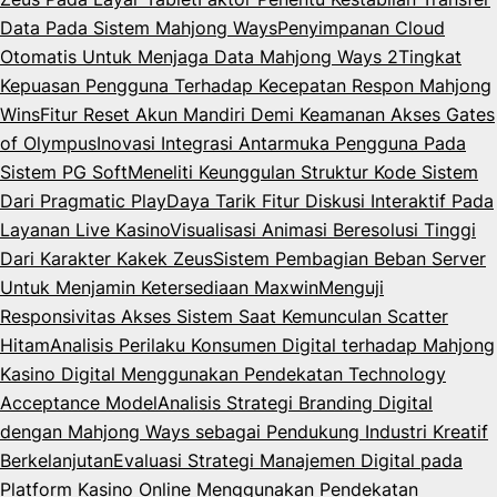
Data Pada Sistem Mahjong Ways
Penyimpanan Cloud
Otomatis Untuk Menjaga Data Mahjong Ways 2
Tingkat
Kepuasan Pengguna Terhadap Kecepatan Respon Mahjong
Wins
Fitur Reset Akun Mandiri Demi Keamanan Akses Gates
of Olympus
Inovasi Integrasi Antarmuka Pengguna Pada
Sistem PG Soft
Meneliti Keunggulan Struktur Kode Sistem
Dari Pragmatic Play
Daya Tarik Fitur Diskusi Interaktif Pada
Layanan Live Kasino
Visualisasi Animasi Beresolusi Tinggi
Dari Karakter Kakek Zeus
Sistem Pembagian Beban Server
Untuk Menjamin Ketersediaan Maxwin
Menguji
Responsivitas Akses Sistem Saat Kemunculan Scatter
Hitam
Analisis Perilaku Konsumen Digital terhadap Mahjong
Kasino Digital Menggunakan Pendekatan Technology
Acceptance Model
Analisis Strategi Branding Digital
dengan Mahjong Ways sebagai Pendukung Industri Kreatif
Berkelanjutan
Evaluasi Strategi Manajemen Digital pada
Platform Kasino Online Menggunakan Pendekatan