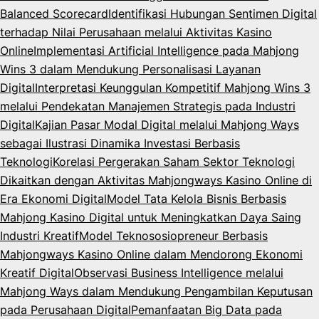
Balanced Scorecard
Identifikasi Hubungan Sentimen Digital
terhadap Nilai Perusahaan melalui Aktivitas Kasino
Online
Implementasi Artificial Intelligence pada Mahjong
Wins 3 dalam Mendukung Personalisasi Layanan
Digital
Interpretasi Keunggulan Kompetitif Mahjong Wins 3
melalui Pendekatan Manajemen Strategis pada Industri
Digital
Kajian Pasar Modal Digital melalui Mahjong Ways
sebagai Ilustrasi Dinamika Investasi Berbasis
Teknologi
Korelasi Pergerakan Saham Sektor Teknologi
Dikaitkan dengan Aktivitas Mahjongways Kasino Online di
Era Ekonomi Digital
Model Tata Kelola Bisnis Berbasis
Mahjong Kasino Digital untuk Meningkatkan Daya Saing
Industri Kreatif
Model Teknososiopreneur Berbasis
Mahjongways Kasino Online dalam Mendorong Ekonomi
Kreatif Digital
Observasi Business Intelligence melalui
Mahjong Ways dalam Mendukung Pengambilan Keputusan
pada Perusahaan Digital
Pemanfaatan Big Data pada