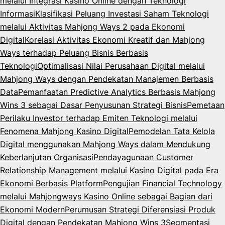
melalui Integrasi Kasino Online dengan Teknologi
Informasi
Klasifikasi Peluang Investasi Saham Teknologi
melalui Aktivitas Mahjong Ways 2 pada Ekonomi
Digital
Korelasi Aktivitas Ekonomi Kreatif dan Mahjong
Ways terhadap Peluang Bisnis Berbasis
Teknologi
Optimalisasi Nilai Perusahaan Digital melalui
Mahjong Ways dengan Pendekatan Manajemen Berbasis
Data
Pemanfaatan Predictive Analytics Berbasis Mahjong
Wins 3 sebagai Dasar Penyusunan Strategi Bisnis
Pemetaan
Perilaku Investor terhadap Emiten Teknologi melalui
Fenomena Mahjong Kasino Digital
Pemodelan Tata Kelola
Digital menggunakan Mahjong Ways dalam Mendukung
Keberlanjutan Organisasi
Pendayagunaan Customer
Relationship Management melalui Kasino Digital pada Era
Ekonomi Berbasis Platform
Pengujian Financial Technology
melalui Mahjongways Kasino Online sebagai Bagian dari
Ekonomi Modern
Perumusan Strategi Diferensiasi Produk
Digital dengan Pendekatan Mahjong Wins 3
Segmentasi