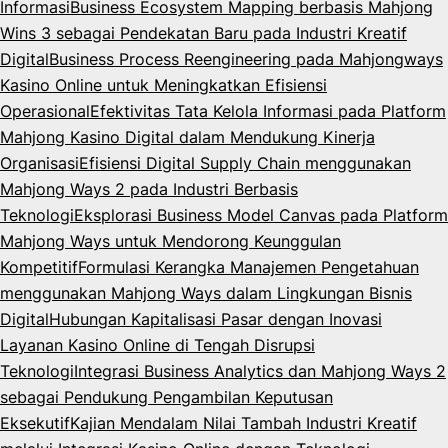
Informasi
Business Ecosystem Mapping berbasis Mahjong
Wins 3 sebagai Pendekatan Baru pada Industri Kreatif
Digital
Business Process Reengineering pada Mahjongways
Kasino Online untuk Meningkatkan Efisiensi
Operasional
Efektivitas Tata Kelola Informasi pada Platform
Mahjong Kasino Digital dalam Mendukung Kinerja
Organisasi
Efisiensi Digital Supply Chain menggunakan
Mahjong Ways 2 pada Industri Berbasis
Teknologi
Eksplorasi Business Model Canvas pada Platform
Mahjong Ways untuk Mendorong Keunggulan
Kompetitif
Formulasi Kerangka Manajemen Pengetahuan
menggunakan Mahjong Ways dalam Lingkungan Bisnis
Digital
Hubungan Kapitalisasi Pasar dengan Inovasi
Layanan Kasino Online di Tengah Disrupsi
Teknologi
Integrasi Business Analytics dan Mahjong Ways 2
sebagai Pendukung Pengambilan Keputusan
Eksekutif
Kajian Mendalam Nilai Tambah Industri Kreatif