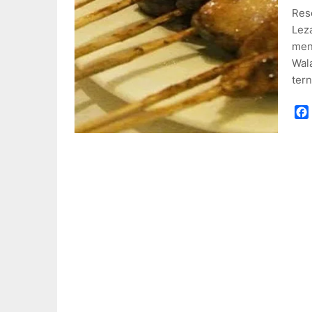
Res
Lez
menj
Wal
ter