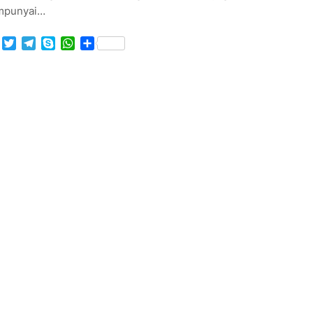
punyai…
Facebook
Twitter
Telegram
Skype
WhatsApp
Share