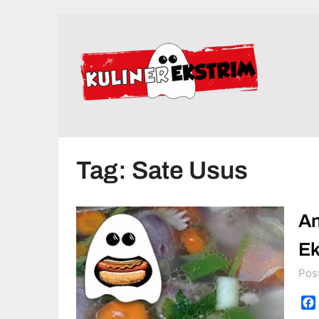
Skip
to
content
Tag:
Sate Usus
An
Ek
Pos