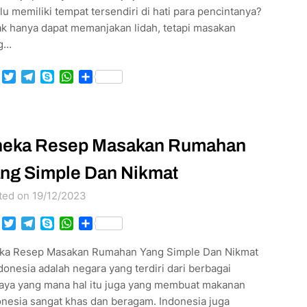
lu memiliki tempat tersendiri di hati para pencintanya?
ak hanya dapat memanjakan lidah, tetapi masakan
g…
Facebook
Twitter
Telegram
Skype
WhatsApp
Share
eka Resep Masakan Rumahan
ng Simple Dan Nikmat
ted on 19/12/2023
Facebook
Twitter
Telegram
Skype
WhatsApp
Share
ka Resep Masakan Rumahan Yang Simple Dan Nikmat
donesia adalah negara yang terdiri dari berbagai
aya yang mana hal itu juga yang membuat makanan
onesia sangat khas dan beragam. Indonesia juga