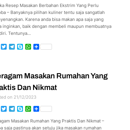
ka Resep Masakan Berbahan Ekstrim Yang Perlu
ba – Banyaknya pilihan kuliner tentu saja sangatlah
yenangkan. Karena anda bisa makan apa saja yang
a inginkan, baik dengan membeli maupun membuatnya
diri. Tentunya…
Facebook
Twitter
Telegram
Skype
WhatsApp
Share
ragam Masakan Rumahan Yang
aktis Dan Nikmat
ted on 21/12/2023
Facebook
Twitter
Telegram
Skype
WhatsApp
Share
agam Masakan Rumahan Yang Praktis Dan Nikmat –
a saja pastinya akan setuju jika masakan rumahan