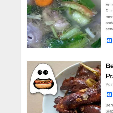
Ane
Dico
men
and
sen
Be
Pr
Pos
Ber
Siap