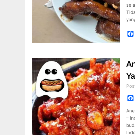
sela
Tid
yan
An
Ya
Pos
Ane
– In
bud
Ind