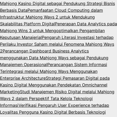
Mahjong Kasino Digital sebagai Pendukung Strategi Bisnis
Berbasis Data
Pemanfaatan Cloud Computing dalam
Infrastruktur Mahjong Ways 2 untuk Mendukung
Skalabilitas Platform Digital
Penerapan Data Analytics pada
Mahjong Wins 3 untuk Mengoptimalkan Pengambilan
Keputusan Manajerial
Pengaruh Literasi Investasi terhadap
Perilaku Investor Saham melalui Fenomena Mahjong Ways
2
Perancangan Dashboard Business Analytics
menggunakan Data Mahjong Ways sebagai Pendukung
Manajemen Operasional
Perancangan Sistem Informasi
Terintegrasi melalui Mahjong Ways Menggunakan
Enterprise Architecture
Strategi Pemasaran Digital pada
Kasino Digital Menggunakan Pendekatan Omnichannel
Marketing
Studi Manajemen Risiko Digital melalui Mahjong
Ways 2 dalam Perspektif Tata Kelola Teknologi
Informasi
Verifikasi Pengaruh User Experience terhadap
Loyalitas Pengguna Kasino Digital Berbasis Teknologi