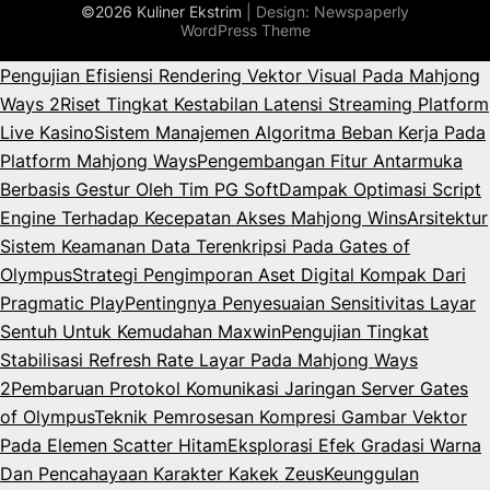
©2026 Kuliner Ekstrim
| Design:
Newspaperly
WordPress Theme
Pengujian Efisiensi Rendering Vektor Visual Pada Mahjong
Ways 2
Riset Tingkat Kestabilan Latensi Streaming Platform
Live Kasino
Sistem Manajemen Algoritma Beban Kerja Pada
Platform Mahjong Ways
Pengembangan Fitur Antarmuka
Berbasis Gestur Oleh Tim PG Soft
Dampak Optimasi Script
Engine Terhadap Kecepatan Akses Mahjong Wins
Arsitektur
Sistem Keamanan Data Terenkripsi Pada Gates of
Olympus
Strategi Pengimporan Aset Digital Kompak Dari
Pragmatic Play
Pentingnya Penyesuaian Sensitivitas Layar
Sentuh Untuk Kemudahan Maxwin
Pengujian Tingkat
Stabilisasi Refresh Rate Layar Pada Mahjong Ways
2
Pembaruan Protokol Komunikasi Jaringan Server Gates
of Olympus
Teknik Pemrosesan Kompresi Gambar Vektor
Pada Elemen Scatter Hitam
Eksplorasi Efek Gradasi Warna
Dan Pencahayaan Karakter Kakek Zeus
Keunggulan