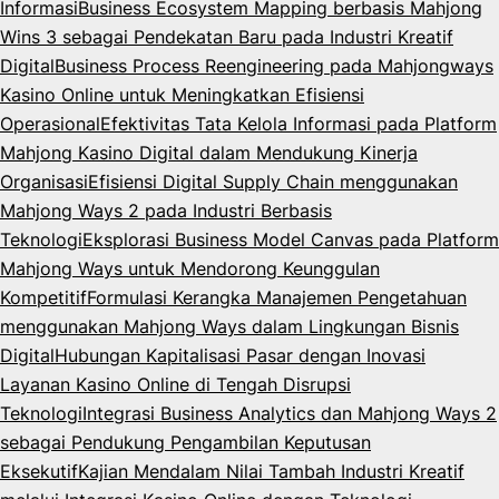
Informasi
Business Ecosystem Mapping berbasis Mahjong
Wins 3 sebagai Pendekatan Baru pada Industri Kreatif
Digital
Business Process Reengineering pada Mahjongways
Kasino Online untuk Meningkatkan Efisiensi
Operasional
Efektivitas Tata Kelola Informasi pada Platform
Mahjong Kasino Digital dalam Mendukung Kinerja
Organisasi
Efisiensi Digital Supply Chain menggunakan
Mahjong Ways 2 pada Industri Berbasis
Teknologi
Eksplorasi Business Model Canvas pada Platform
Mahjong Ways untuk Mendorong Keunggulan
Kompetitif
Formulasi Kerangka Manajemen Pengetahuan
menggunakan Mahjong Ways dalam Lingkungan Bisnis
Digital
Hubungan Kapitalisasi Pasar dengan Inovasi
Layanan Kasino Online di Tengah Disrupsi
Teknologi
Integrasi Business Analytics dan Mahjong Ways 2
sebagai Pendukung Pengambilan Keputusan
Eksekutif
Kajian Mendalam Nilai Tambah Industri Kreatif