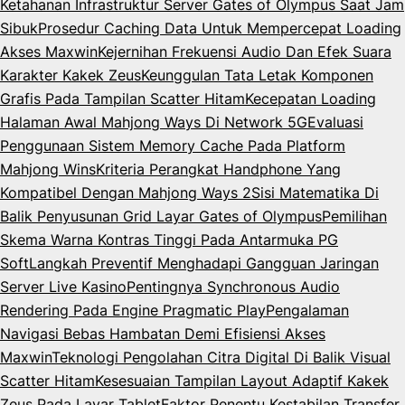
Ketahanan Infrastruktur Server Gates of Olympus Saat Jam
Sibuk
Prosedur Caching Data Untuk Mempercepat Loading
Akses Maxwin
Kejernihan Frekuensi Audio Dan Efek Suara
Karakter Kakek Zeus
Keunggulan Tata Letak Komponen
Grafis Pada Tampilan Scatter Hitam
Kecepatan Loading
Halaman Awal Mahjong Ways Di Network 5G
Evaluasi
Penggunaan Sistem Memory Cache Pada Platform
Mahjong Wins
Kriteria Perangkat Handphone Yang
Kompatibel Dengan Mahjong Ways 2
Sisi Matematika Di
Balik Penyusunan Grid Layar Gates of Olympus
Pemilihan
Skema Warna Kontras Tinggi Pada Antarmuka PG
Soft
Langkah Preventif Menghadapi Gangguan Jaringan
Server Live Kasino
Pentingnya Synchronous Audio
Rendering Pada Engine Pragmatic Play
Pengalaman
Navigasi Bebas Hambatan Demi Efisiensi Akses
Maxwin
Teknologi Pengolahan Citra Digital Di Balik Visual
Scatter Hitam
Kesesuaian Tampilan Layout Adaptif Kakek
Zeus Pada Layar Tablet
Faktor Penentu Kestabilan Transfer