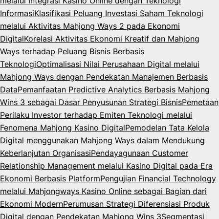
melalui Integrasi Kasino Online dengan Teknologi
Informasi
Klasifikasi Peluang Investasi Saham Teknologi
melalui Aktivitas Mahjong Ways 2 pada Ekonomi
Digital
Korelasi Aktivitas Ekonomi Kreatif dan Mahjong
Ways terhadap Peluang Bisnis Berbasis
Teknologi
Optimalisasi Nilai Perusahaan Digital melalui
Mahjong Ways dengan Pendekatan Manajemen Berbasis
Data
Pemanfaatan Predictive Analytics Berbasis Mahjong
Wins 3 sebagai Dasar Penyusunan Strategi Bisnis
Pemetaan
Perilaku Investor terhadap Emiten Teknologi melalui
Fenomena Mahjong Kasino Digital
Pemodelan Tata Kelola
Digital menggunakan Mahjong Ways dalam Mendukung
Keberlanjutan Organisasi
Pendayagunaan Customer
Relationship Management melalui Kasino Digital pada Era
Ekonomi Berbasis Platform
Pengujian Financial Technology
melalui Mahjongways Kasino Online sebagai Bagian dari
Ekonomi Modern
Perumusan Strategi Diferensiasi Produk
Digital dengan Pendekatan Mahjong Wins 3
Segmentasi