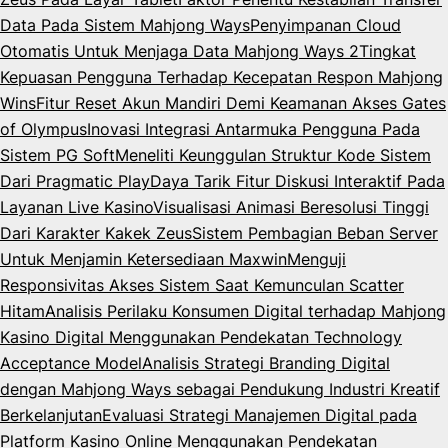
Data Pada Sistem Mahjong Ways
Penyimpanan Cloud
Otomatis Untuk Menjaga Data Mahjong Ways 2
Tingkat
Kepuasan Pengguna Terhadap Kecepatan Respon Mahjong
Wins
Fitur Reset Akun Mandiri Demi Keamanan Akses Gates
of Olympus
Inovasi Integrasi Antarmuka Pengguna Pada
Sistem PG Soft
Meneliti Keunggulan Struktur Kode Sistem
Dari Pragmatic Play
Daya Tarik Fitur Diskusi Interaktif Pada
Layanan Live Kasino
Visualisasi Animasi Beresolusi Tinggi
Dari Karakter Kakek Zeus
Sistem Pembagian Beban Server
Untuk Menjamin Ketersediaan Maxwin
Menguji
Responsivitas Akses Sistem Saat Kemunculan Scatter
Hitam
Analisis Perilaku Konsumen Digital terhadap Mahjong
Kasino Digital Menggunakan Pendekatan Technology
Acceptance Model
Analisis Strategi Branding Digital
dengan Mahjong Ways sebagai Pendukung Industri Kreatif
Berkelanjutan
Evaluasi Strategi Manajemen Digital pada
Platform Kasino Online Menggunakan Pendekatan