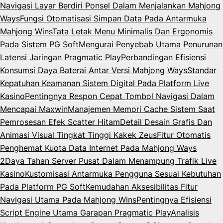
Navigasi Layar Berdiri Ponsel Dalam Menjalankan Mahjong
Ways
Fungsi Otomatisasi Simpan Data Pada Antarmuka
Mahjong Wins
Tata Letak Menu Minimalis Dan Ergonomis
Pada Sistem PG Soft
Mengurai Penyebab Utama Penurunan
Latensi Jaringan Pragmatic Play
Perbandingan Efisiensi
Konsumsi Daya Baterai Antar Versi Mahjong Ways
Standar
Kepatuhan Keamanan Sistem Digital Pada Platform Live
Kasino
Pentingnya Respon Cepat Tombol Navigasi Dalam
Mencapai Maxwin
Manajemen Memori Cache Sistem Saat
Pemrosesan Efek Scatter Hitam
Detail Desain Grafis Dan
Animasi Visual Tingkat Tinggi Kakek Zeus
Fitur Otomatis
Penghemat Kuota Data Internet Pada Mahjong Ways
2
Daya Tahan Server Pusat Dalam Menampung Trafik Live
Kasino
Kustomisasi Antarmuka Pengguna Sesuai Kebutuhan
Pada Platform PG Soft
Kemudahan Aksesibilitas Fitur
Navigasi Utama Pada Mahjong Wins
Pentingnya Efisiensi
Script Engine Utama Garapan Pragmatic Play
Analisis