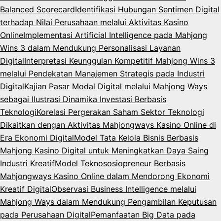
Balanced Scorecard
Identifikasi Hubungan Sentimen Digital
terhadap Nilai Perusahaan melalui Aktivitas Kasino
Online
Implementasi Artificial Intelligence pada Mahjong
Wins 3 dalam Mendukung Personalisasi Layanan
Digital
Interpretasi Keunggulan Kompetitif Mahjong Wins 3
melalui Pendekatan Manajemen Strategis pada Industri
Digital
Kajian Pasar Modal Digital melalui Mahjong Ways
sebagai Ilustrasi Dinamika Investasi Berbasis
Teknologi
Korelasi Pergerakan Saham Sektor Teknologi
Dikaitkan dengan Aktivitas Mahjongways Kasino Online di
Era Ekonomi Digital
Model Tata Kelola Bisnis Berbasis
Mahjong Kasino Digital untuk Meningkatkan Daya Saing
Industri Kreatif
Model Teknososiopreneur Berbasis
Mahjongways Kasino Online dalam Mendorong Ekonomi
Kreatif Digital
Observasi Business Intelligence melalui
Mahjong Ways dalam Mendukung Pengambilan Keputusan
pada Perusahaan Digital
Pemanfaatan Big Data pada