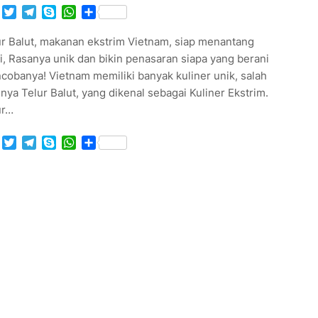
Facebook
Twitter
Telegram
Skype
WhatsApp
Share
ur Balut, makanan ekstrim Vietnam, siap menantang
i, Rasanya unik dan bikin penasaran siapa yang berani
obanya! Vietnam memiliki banyak kuliner unik, salah
nya Telur Balut, yang dikenal sebagai Kuliner Ekstrim.
ur…
Facebook
Twitter
Telegram
Skype
WhatsApp
Share