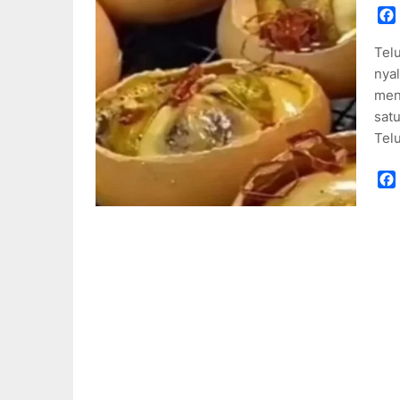
Tel
nyal
menc
satu
Tel