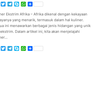
Facebook
Twitter
Telegram
Skype
WhatsApp
Share
ner Ekstrim Afrika – Afrika dikenal dengan kekayaan
ayanya yang menarik, termasuk dalam hal kuliner.
ua ini menawarkan berbagai jenis hidangan yang unik
ekstrim. Dalam artikel ini, kita akan menjelajahi
iner…
Facebook
Twitter
Telegram
Skype
WhatsApp
Share