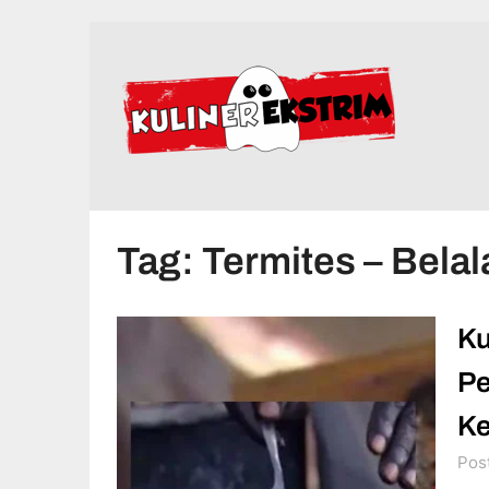
Skip
to
content
Tag:
Termites – Bela
Ku
Pe
Ke
Pos