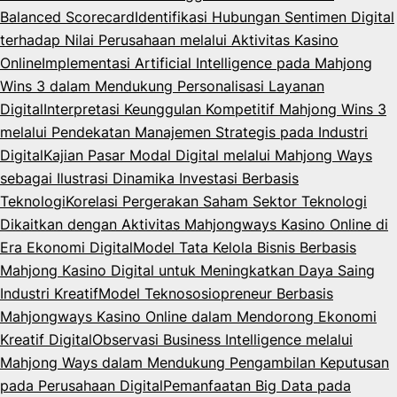
Balanced Scorecard
Identifikasi Hubungan Sentimen Digital
terhadap Nilai Perusahaan melalui Aktivitas Kasino
Online
Implementasi Artificial Intelligence pada Mahjong
Wins 3 dalam Mendukung Personalisasi Layanan
Digital
Interpretasi Keunggulan Kompetitif Mahjong Wins 3
melalui Pendekatan Manajemen Strategis pada Industri
Digital
Kajian Pasar Modal Digital melalui Mahjong Ways
sebagai Ilustrasi Dinamika Investasi Berbasis
Teknologi
Korelasi Pergerakan Saham Sektor Teknologi
Dikaitkan dengan Aktivitas Mahjongways Kasino Online di
Era Ekonomi Digital
Model Tata Kelola Bisnis Berbasis
Mahjong Kasino Digital untuk Meningkatkan Daya Saing
Industri Kreatif
Model Teknososiopreneur Berbasis
Mahjongways Kasino Online dalam Mendorong Ekonomi
Kreatif Digital
Observasi Business Intelligence melalui
Mahjong Ways dalam Mendukung Pengambilan Keputusan
pada Perusahaan Digital
Pemanfaatan Big Data pada