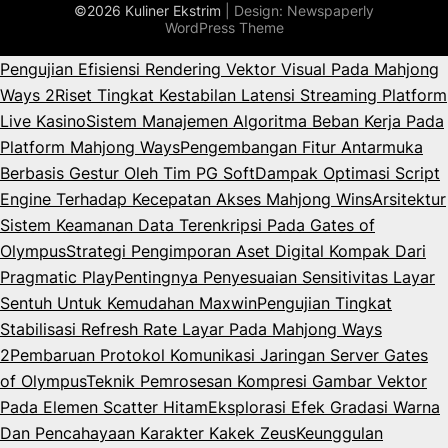
©2026 Kuliner Ekstrim
| Design:
Newspaperly
WordPress Theme
Pengujian Efisiensi Rendering Vektor Visual Pada Mahjong
Ways 2
Riset Tingkat Kestabilan Latensi Streaming Platform
Live Kasino
Sistem Manajemen Algoritma Beban Kerja Pada
Platform Mahjong Ways
Pengembangan Fitur Antarmuka
Berbasis Gestur Oleh Tim PG Soft
Dampak Optimasi Script
Engine Terhadap Kecepatan Akses Mahjong Wins
Arsitektur
Sistem Keamanan Data Terenkripsi Pada Gates of
Olympus
Strategi Pengimporan Aset Digital Kompak Dari
Pragmatic Play
Pentingnya Penyesuaian Sensitivitas Layar
Sentuh Untuk Kemudahan Maxwin
Pengujian Tingkat
Stabilisasi Refresh Rate Layar Pada Mahjong Ways
2
Pembaruan Protokol Komunikasi Jaringan Server Gates
of Olympus
Teknik Pemrosesan Kompresi Gambar Vektor
Pada Elemen Scatter Hitam
Eksplorasi Efek Gradasi Warna
Dan Pencahayaan Karakter Kakek Zeus
Keunggulan