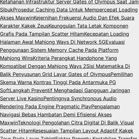
Ketahanan Infrastruktur Server Gates of Olympus Saat Jam
Sibuk
Prosedur Caching Data Untuk Mempercepat Loading
Akses Maxwin
Kejernihan Frekuensi Audio Dan Efek Suara
Karakter Kakek Zeus
Keunggulan Tata Letak Komponen
Grafis Pada Tampilan Scatter Hitam
Kecepatan Loading
Halaman Awal Mahjong Ways Di Network 5G
Evaluasi
Penggunaan Sistem Memory Cache Pada Platform
Mahjong Wins
Kriteria Perangkat Handphone Yang
Kompatibel Dengan Mahjong Ways 2
Sisi Matematika Di
Balik Penyusunan Grid Layar Gates of Olympus
Pemilihan
Skema Warna Kontras Tinggi Pada Antarmuka PG
Soft
Langkah Preventif Menghadapi Gangguan Jaringan
Server Live Kasino
Pentingnya Synchronous Audio
Rendering Pada Engine Pragmatic Play
Pengalaman
Navigasi Bebas Hambatan Demi Efisiensi Akses
Maxwin
Teknologi Pengolahan Citra Digital Di Balik Visual
Scatter Hitam
Kesesuaian Tampilan Layout Adaptif Kakek
Zeus Pada Layar Tablet
Faktor Penentu Kestabilan Transfer