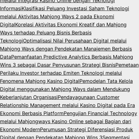
melalui Integrasi Kasino Online dengan Teknologi
Informasi
Klasifikasi Peluang Investasi Saham Teknologi
melalui Aktivitas Mahjong Ways 2 pada Ekonomi
Digital
Korelasi Aktivitas Ekonomi Kreatif dan Mahjong
Ways terhadap Peluang Bisnis Berbasis
Teknologi
Optimalisasi Nilai Perusahaan Digital melalui
Mahjong Ways dengan Pendekatan Manajemen Berbasis
Data
Pemanfaatan Predictive Analytics Berbasis Mahjong
Wins 3 sebagai Dasar Penyusunan Strategi Bisnis
Pemetaan
Perilaku Investor terhadap Emiten Teknologi melalui
Fenomena Mahjong Kasino Digital
Pemodelan Tata Kelola
Digital menggunakan Mahjong Ways dalam Mendukung
Keberlanjutan Organisasi
Pendayagunaan Customer
Relationship Management melalui Kasino Digital pada Era
Ekonomi Berbasis Platform
Pengujian Financial Technology
melalui Mahjongways Kasino Online sebagai Bagian dari
Ekonomi Modern
Perumusan Strategi Diferensiasi Produk
Digital dengan Pendekatan Mahjong Wins 3
Segmentasi