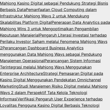
Mahjong Kasino Digital sebagai Pendukung Strategi Bisnis
Berbasis Data
Pemanfaatan Cloud Computing dalam
Infrastruktur Mahjong Ways 2 untuk Mendukung
Skalabilitas Platform Digital
Penerapan Data Analytics pada
Mahjong Wins 3 untuk Mengoptimalkan Pengambilan
Keputusan Manajerial
Pengaruh Literasi Investasi terhadap
Perilaku Investor Saham melalui Fenomena Mahjong Ways
2
Perancangan Dashboard Business Analytics
menggunakan Data Mahjong Ways sebagai Pendukung
Manajemen Operasional
Perancangan Sistem Informasi
Terintegrasi melalui Mahjong Ways Menggunakan
Enterprise Architecture
Strategi Pemasaran Digital pada
Kasino Digital Menggunakan Pendekatan Omnichannel
Marketing
Studi Manajemen Risiko Digital melalui Mahjong
Ways 2 dalam Perspektif Tata Kelola Teknologi
Informasi
Verifikasi Pengaruh User Experience terhadap
Loyalitas Pengguna Kasino Digital Berbasis Teknologi