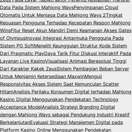
Data Pada Sistem Mahjong Ways
Penyimpanan Cloud
Otomatis Untuk Menjaga Data Mahjong Ways 2
Tingkat
Kepuasan Pengguna Terhadap Kecepatan Respon Mahjong
Wins
Fitur Reset Akun Mandiri Demi Keamanan Akses Gates
of Olympus
Inovasi Integrasi Antarmuka Pengguna Pada
Sistem PG Soft
Meneliti Keunggulan Struktur Kode Sistem
Dari Pragmatic Play
Daya Tarik Fitur Diskusi Interaktif Pada
Layanan Live Kasino
Visualisasi Animasi Beresolusi Tinggi
Dari Karakter Kakek Zeus
Sistem Pembagian Beban Server
Untuk Menjamin Ketersediaan Maxwin
Menguji
Responsivitas Akses Sistem Saat Kemunculan Scatter
Hitam
Analisis Perilaku Konsumen Digital terhadap Mahjong
Kasino Digital Menggunakan Pendekatan Technology
Acceptance Model
Analisis Strategi Branding Digital
dengan Mahjong Ways sebagai Pendukung Industri Kreatif
Berkelanjutan
Evaluasi Strategi Manajemen Digital pada
Platform Kasino Online Menggunakan Pendekatan