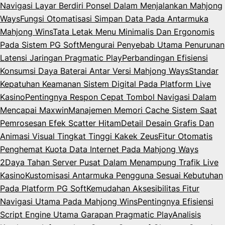
Navigasi Layar Berdiri Ponsel Dalam Menjalankan Mahjong
Ways
Fungsi Otomatisasi Simpan Data Pada Antarmuka
Mahjong Wins
Tata Letak Menu Minimalis Dan Ergonomis
Pada Sistem PG Soft
Mengurai Penyebab Utama Penurunan
Latensi Jaringan Pragmatic Play
Perbandingan Efisiensi
Konsumsi Daya Baterai Antar Versi Mahjong Ways
Standar
Kepatuhan Keamanan Sistem Digital Pada Platform Live
Kasino
Pentingnya Respon Cepat Tombol Navigasi Dalam
Mencapai Maxwin
Manajemen Memori Cache Sistem Saat
Pemrosesan Efek Scatter Hitam
Detail Desain Grafis Dan
Animasi Visual Tingkat Tinggi Kakek Zeus
Fitur Otomatis
Penghemat Kuota Data Internet Pada Mahjong Ways
2
Daya Tahan Server Pusat Dalam Menampung Trafik Live
Kasino
Kustomisasi Antarmuka Pengguna Sesuai Kebutuhan
Pada Platform PG Soft
Kemudahan Aksesibilitas Fitur
Navigasi Utama Pada Mahjong Wins
Pentingnya Efisiensi
Script Engine Utama Garapan Pragmatic Play
Analisis