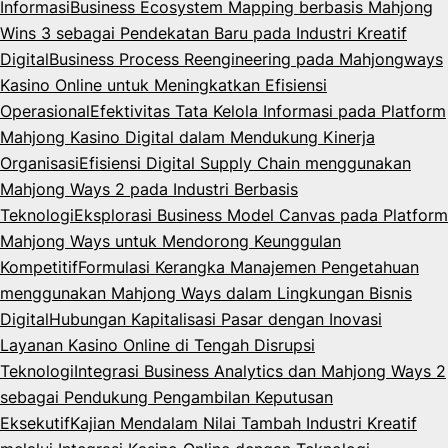
Informasi
Business Ecosystem Mapping berbasis Mahjong
Wins 3 sebagai Pendekatan Baru pada Industri Kreatif
Digital
Business Process Reengineering pada Mahjongways
Kasino Online untuk Meningkatkan Efisiensi
Operasional
Efektivitas Tata Kelola Informasi pada Platform
Mahjong Kasino Digital dalam Mendukung Kinerja
Organisasi
Efisiensi Digital Supply Chain menggunakan
Mahjong Ways 2 pada Industri Berbasis
Teknologi
Eksplorasi Business Model Canvas pada Platform
Mahjong Ways untuk Mendorong Keunggulan
Kompetitif
Formulasi Kerangka Manajemen Pengetahuan
menggunakan Mahjong Ways dalam Lingkungan Bisnis
Digital
Hubungan Kapitalisasi Pasar dengan Inovasi
Layanan Kasino Online di Tengah Disrupsi
Teknologi
Integrasi Business Analytics dan Mahjong Ways 2
sebagai Pendukung Pengambilan Keputusan
Eksekutif
Kajian Mendalam Nilai Tambah Industri Kreatif