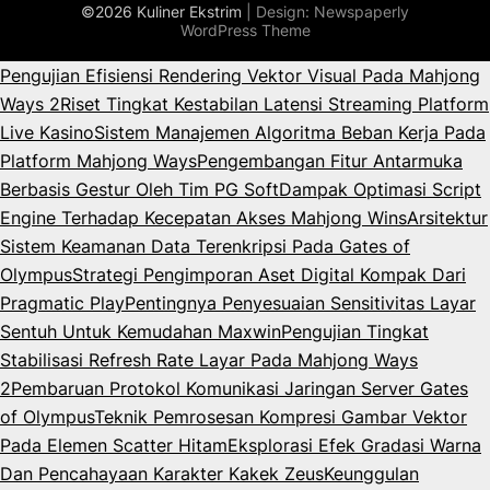
©2026 Kuliner Ekstrim
| Design:
Newspaperly
WordPress Theme
Pengujian Efisiensi Rendering Vektor Visual Pada Mahjong
Ways 2
Riset Tingkat Kestabilan Latensi Streaming Platform
Live Kasino
Sistem Manajemen Algoritma Beban Kerja Pada
Platform Mahjong Ways
Pengembangan Fitur Antarmuka
Berbasis Gestur Oleh Tim PG Soft
Dampak Optimasi Script
Engine Terhadap Kecepatan Akses Mahjong Wins
Arsitektur
Sistem Keamanan Data Terenkripsi Pada Gates of
Olympus
Strategi Pengimporan Aset Digital Kompak Dari
Pragmatic Play
Pentingnya Penyesuaian Sensitivitas Layar
Sentuh Untuk Kemudahan Maxwin
Pengujian Tingkat
Stabilisasi Refresh Rate Layar Pada Mahjong Ways
2
Pembaruan Protokol Komunikasi Jaringan Server Gates
of Olympus
Teknik Pemrosesan Kompresi Gambar Vektor
Pada Elemen Scatter Hitam
Eksplorasi Efek Gradasi Warna
Dan Pencahayaan Karakter Kakek Zeus
Keunggulan