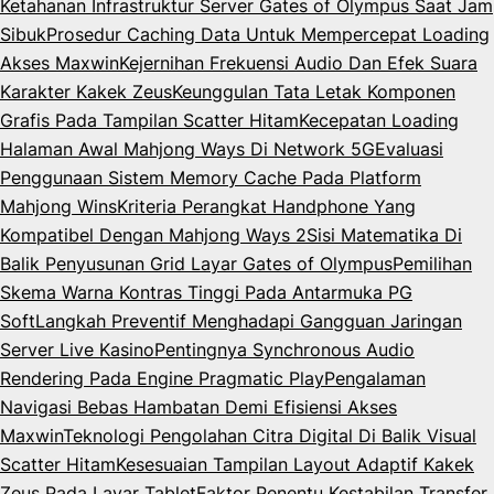
Ketahanan Infrastruktur Server Gates of Olympus Saat Jam
Sibuk
Prosedur Caching Data Untuk Mempercepat Loading
Akses Maxwin
Kejernihan Frekuensi Audio Dan Efek Suara
Karakter Kakek Zeus
Keunggulan Tata Letak Komponen
Grafis Pada Tampilan Scatter Hitam
Kecepatan Loading
Halaman Awal Mahjong Ways Di Network 5G
Evaluasi
Penggunaan Sistem Memory Cache Pada Platform
Mahjong Wins
Kriteria Perangkat Handphone Yang
Kompatibel Dengan Mahjong Ways 2
Sisi Matematika Di
Balik Penyusunan Grid Layar Gates of Olympus
Pemilihan
Skema Warna Kontras Tinggi Pada Antarmuka PG
Soft
Langkah Preventif Menghadapi Gangguan Jaringan
Server Live Kasino
Pentingnya Synchronous Audio
Rendering Pada Engine Pragmatic Play
Pengalaman
Navigasi Bebas Hambatan Demi Efisiensi Akses
Maxwin
Teknologi Pengolahan Citra Digital Di Balik Visual
Scatter Hitam
Kesesuaian Tampilan Layout Adaptif Kakek
Zeus Pada Layar Tablet
Faktor Penentu Kestabilan Transfer