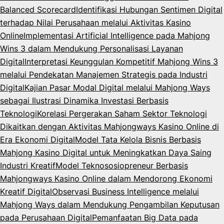
Balanced Scorecard
Identifikasi Hubungan Sentimen Digital
terhadap Nilai Perusahaan melalui Aktivitas Kasino
Online
Implementasi Artificial Intelligence pada Mahjong
Wins 3 dalam Mendukung Personalisasi Layanan
Digital
Interpretasi Keunggulan Kompetitif Mahjong Wins 3
melalui Pendekatan Manajemen Strategis pada Industri
Digital
Kajian Pasar Modal Digital melalui Mahjong Ways
sebagai Ilustrasi Dinamika Investasi Berbasis
Teknologi
Korelasi Pergerakan Saham Sektor Teknologi
Dikaitkan dengan Aktivitas Mahjongways Kasino Online di
Era Ekonomi Digital
Model Tata Kelola Bisnis Berbasis
Mahjong Kasino Digital untuk Meningkatkan Daya Saing
Industri Kreatif
Model Teknososiopreneur Berbasis
Mahjongways Kasino Online dalam Mendorong Ekonomi
Kreatif Digital
Observasi Business Intelligence melalui
Mahjong Ways dalam Mendukung Pengambilan Keputusan
pada Perusahaan Digital
Pemanfaatan Big Data pada