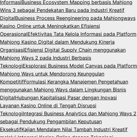
Informasi
Business Ecosystem Mapping berbasis Mahjong
Wins 3 sebagai Pendekatan Baru pada Industri Kreatif
Digital
Business Process Reengineering pada Mahjongways
Kasino Online untuk Meningkatkan Efisiensi
Operasional
Efektivitas Tata Kelola Informasi pada Platform
Mahjong Kasino Digital dalam Mendukung Kinerja
Organisasi
Efisiensi Digital Supply Chain menggunakan
Mahjong Ways 2 pada Industri Berbasis
Teknologi
Eksplorasi Business Model Canvas pada Platform
Mahjong Ways untuk Mendorong Keunggulan
Kompetitif
Formulasi Kerangka Manajemen Pengetahuan
menggunakan Mahjong Ways dalam Lingkungan Bisnis
Digital
Hubungan Kapitalisasi Pasar dengan Inovasi
Layanan Kasino Online di Tengah Disrupsi
Teknologi
Integrasi Business Analytics dan Mahjong Ways 2
sebagai Pendukung Pengambilan Keputusan
Eksekutif
Kajian Mendalam Nilai Tambah Industri Kreatif