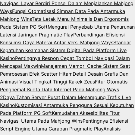
Navigasi Layar Berdiri Ponsel Dalam Menjalankan Mahjong
Ways
Fungsi Otomatisasi Simpan Data Pada Antarmuka
Mahjong Wins
Tata Letak Menu Minimalis Dan Ergonomis
Pada Sistem PG Soft
Mengurai Penyebab Utama Penurunan
Latensi Jaringan Pragmatic Play
Perbandingan Efisiensi
Konsumsi Daya Baterai Antar Versi Mahjong Ways
Standar
Kepatuhan Keamanan Sistem Digital Pada Platform Live
Kasino
Pentingnya Respon Cepat Tombol Navigasi Dalam
Mencapai Maxwin
Manajemen Memori Cache Sistem Saat
Pemrosesan Efek Scatter Hitam
Detail Desain Grafis Dan
Animasi Visual Tingkat Tinggi Kakek Zeus
Fitur Otomatis
Penghemat Kuota Data Internet Pada Mahjong Ways
2
Daya Tahan Server Pusat Dalam Menampung Trafik Live
Kasino
Kustomisasi Antarmuka Pengguna Sesuai Kebutuhan
Pada Platform PG Soft
Kemudahan Aksesibilitas Fitur
Navigasi Utama Pada Mahjong Wins
Pentingnya Efisiensi
Script Engine Utama Garapan Pragmatic Play
Analisis