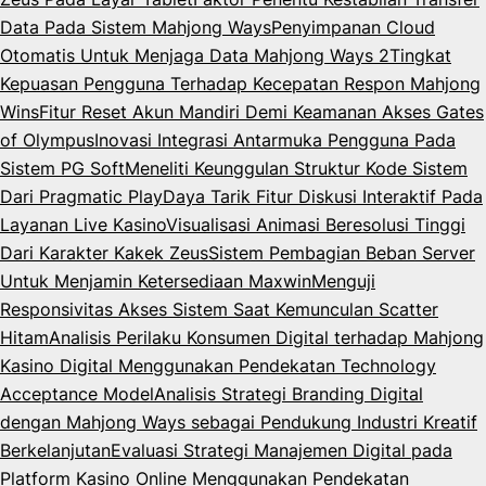
Data Pada Sistem Mahjong Ways
Penyimpanan Cloud
Otomatis Untuk Menjaga Data Mahjong Ways 2
Tingkat
Kepuasan Pengguna Terhadap Kecepatan Respon Mahjong
Wins
Fitur Reset Akun Mandiri Demi Keamanan Akses Gates
of Olympus
Inovasi Integrasi Antarmuka Pengguna Pada
Sistem PG Soft
Meneliti Keunggulan Struktur Kode Sistem
Dari Pragmatic Play
Daya Tarik Fitur Diskusi Interaktif Pada
Layanan Live Kasino
Visualisasi Animasi Beresolusi Tinggi
Dari Karakter Kakek Zeus
Sistem Pembagian Beban Server
Untuk Menjamin Ketersediaan Maxwin
Menguji
Responsivitas Akses Sistem Saat Kemunculan Scatter
Hitam
Analisis Perilaku Konsumen Digital terhadap Mahjong
Kasino Digital Menggunakan Pendekatan Technology
Acceptance Model
Analisis Strategi Branding Digital
dengan Mahjong Ways sebagai Pendukung Industri Kreatif
Berkelanjutan
Evaluasi Strategi Manajemen Digital pada
Platform Kasino Online Menggunakan Pendekatan