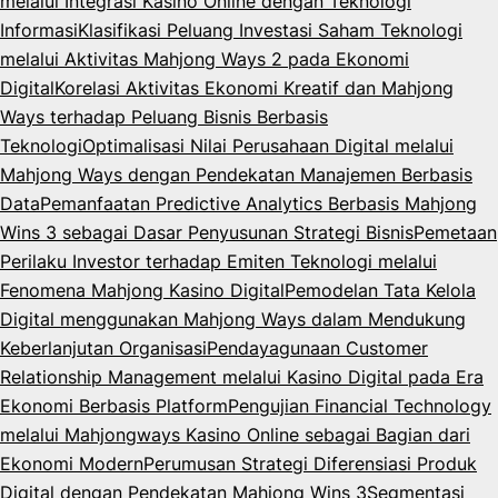
melalui Integrasi Kasino Online dengan Teknologi
Informasi
Klasifikasi Peluang Investasi Saham Teknologi
melalui Aktivitas Mahjong Ways 2 pada Ekonomi
Digital
Korelasi Aktivitas Ekonomi Kreatif dan Mahjong
Ways terhadap Peluang Bisnis Berbasis
Teknologi
Optimalisasi Nilai Perusahaan Digital melalui
Mahjong Ways dengan Pendekatan Manajemen Berbasis
Data
Pemanfaatan Predictive Analytics Berbasis Mahjong
Wins 3 sebagai Dasar Penyusunan Strategi Bisnis
Pemetaan
Perilaku Investor terhadap Emiten Teknologi melalui
Fenomena Mahjong Kasino Digital
Pemodelan Tata Kelola
Digital menggunakan Mahjong Ways dalam Mendukung
Keberlanjutan Organisasi
Pendayagunaan Customer
Relationship Management melalui Kasino Digital pada Era
Ekonomi Berbasis Platform
Pengujian Financial Technology
melalui Mahjongways Kasino Online sebagai Bagian dari
Ekonomi Modern
Perumusan Strategi Diferensiasi Produk
Digital dengan Pendekatan Mahjong Wins 3
Segmentasi