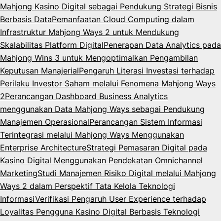
Mahjong Kasino Digital sebagai Pendukung Strategi Bisnis
Berbasis Data
Pemanfaatan Cloud Computing dalam
Infrastruktur Mahjong Ways 2 untuk Mendukung
Skalabilitas Platform Digital
Penerapan Data Analytics pada
Mahjong Wins 3 untuk Mengoptimalkan Pengambilan
Keputusan Manajerial
Pengaruh Literasi Investasi terhadap
Perilaku Investor Saham melalui Fenomena Mahjong Ways
2
Perancangan Dashboard Business Analytics
menggunakan Data Mahjong Ways sebagai Pendukung
Manajemen Operasional
Perancangan Sistem Informasi
Terintegrasi melalui Mahjong Ways Menggunakan
Enterprise Architecture
Strategi Pemasaran Digital pada
Kasino Digital Menggunakan Pendekatan Omnichannel
Marketing
Studi Manajemen Risiko Digital melalui Mahjong
Ways 2 dalam Perspektif Tata Kelola Teknologi
Informasi
Verifikasi Pengaruh User Experience terhadap
Loyalitas Pengguna Kasino Digital Berbasis Teknologi